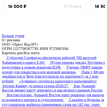
Больше туров
6+ реклама
ООО «Пресс Код ИТ»
ОГРН 1227700267739, ИНН 9725083184
Картина дня
Вся лента
Субсидии Соцфонда обеспечили работой 700 жителей
Хабаровского края и ЕАО
Путин принял доклад Трутнева о
подготовке к новым рекордам ВЭФ
Ученые ДВФУ нашли
основу для лекарства в яде морской анемоны
Парк у Музея
декабристов в Чите благоустроили по нацпроекту за 1 млн
рублей
«Адмирал» подписал канадского нападающего
Энтони Камару до конца сезона-2026/27
Как Дальний
Восток меняет карту зернового и масличного рынков России
Востокгосплан: Дальний Восток ищет решения для выхода
из кадрового кризиса в судостроении
Сахалин и Курилы за
год сократили выбросы парниковых газов на 142 тыс. тонн