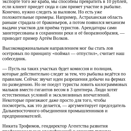
экспорте того же краба, мы способны превратить в 10 рублей,
если клиент приедет сюда и сам примет участие в рыбалке.
Конечно, нужно следить за выловом. Но есть уже
положительные примеры. Например, Астраханская область
раньше страдала от браконьеров, а потом появился механизм
выдачи участков для приёма туристов. Арендаторы сами
заинтересованы в сохранении реки и её биоразнообразия, —
приводит пример Артём Волков.
Высокомаржинальным направлением мог бы стать лов
осетровых по принципу «поймал — отпустил», считает наш
собеседник.
— Пусть на таких участках будет комиссия и полиция,
которые действительно следят за тем, что рыбалка ведётся по
правилам. Сейчас звучат идеи разрешения добычи на фермах
по разведению. Но не поедут туристы ловить килограммовых
мальков вместо гигантов весом в 3 центнера. Люди хотят
естественных условий и эксклюзивных впечатлений.
Некоторые приезжают даже просто для того, чтобы
посмотреть, как это делается, — аргументирует председатель
Дальневосточного объединения промышленников и
предпринимателей.
Никита Трофимов, гендиректор Агентства развития