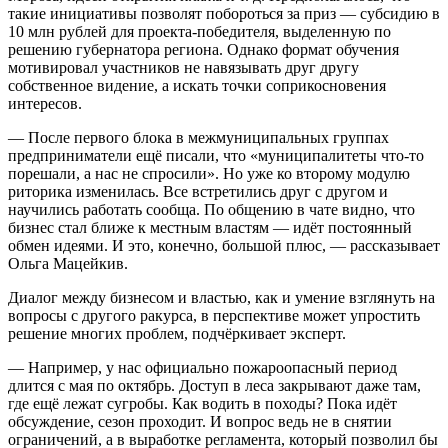
такие инициативы позволят побороться за приз — субсидию в
10 млн рублей для проекта-победителя, выделенную по
решению губернатора региона. Однако формат обучения
мотивировал участников не навязывать друг другу
собственное видение, а искать точки соприкосновения
интересов.
— После первого блока в межмуниципальных группах
предприниматели ещё писали, что «муниципалитеты что-то
порешали, а нас не спросили». Но уже ко второму модулю
риторика изменилась. Все встретились друг с другом и
научились работать сообща. По общению в чате видно, что
бизнес стал ближе к местным властям — идёт постоянный
обмен идеями. И это, конечно, большой плюс, — рассказывает
Ольга Мацейкив.
Диалог между бизнесом и властью, как и умение взглянуть на
вопросы с другого ракурса, в перспективе может упростить
решение многих проблем, подчёркивает эксперт.
— Например, у нас официально пожароопасный период
длится с мая по октябрь. Доступ в леса закрывают даже там,
где ещё лежат сугробы. Как водить в походы? Пока идёт
обсуждение, сезон проходит. И вопрос ведь не в снятии
ограничений, а в выработке регламента, который позволил бы