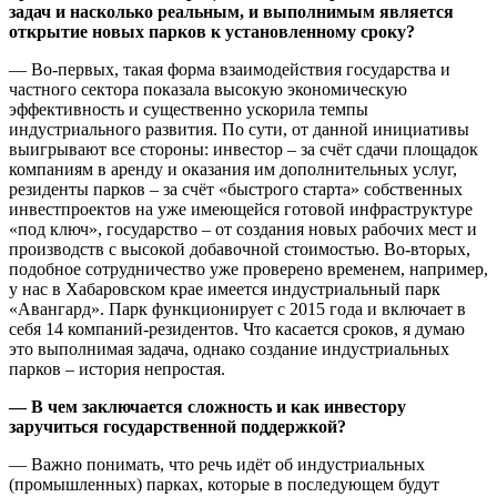
задач и насколько реальным, и выполнимым является
открытие новых парков к установленному сроку?
— Во-первых, такая форма взаимодействия государства и
частного сектора показала высокую экономическую
эффективность и существенно ускорила темпы
индустриального развития. По сути, от данной инициативы
выигрывают все стороны: инвестор – за счёт сдачи площадок
компаниям в аренду и оказания им дополнительных услуг,
резиденты парков – за счёт «быстрого старта» собственных
инвестпроектов на уже имеющейся готовой инфраструктуре
«под ключ», государство – от создания новых рабочих мест и
производств с высокой добавочной стоимостью. Во-вторых,
подобное сотрудничество уже проверено временем, например,
у нас в Хабаровском крае имеется индустриальный парк
«Авангард». Парк функционирует с 2015 года и включает в
себя 14 компаний-резидентов. Что касается сроков, я думаю
это выполнимая задача, однако создание индустриальных
парков – история непростая.
— В чем заключается сложность и как инвестору
заручиться государственной поддержкой?
— Важно понимать, что речь идёт об индустриальных
(промышленных) парках, которые в последующем будут