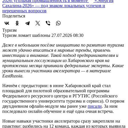
2026: угольная промышленность в моменте
«Энергия
Сахалина-2026» — под знаком локальных успехов и
нерешенных вопросов
Поделиться
Туризм
Туризм ломает шаблоны
27.07.2026 08:30
Даже в небольшом посёлке инициатива по развитию туризма
может удачно вписаться в мировые тренды, привлечь
инвестиции и внимание. Такой подход предпринимателям и
муниципальным госслужащим из Хабаровского края на
протяжении месяца прививали федеральные эксперты. Какие
уроки вынесли участники акселератора — в материале
EastRussia.
Начнём с предыстории: в июне Хабаровский край стал
площадкой для пилотной образовательной программы
Федерального ресурсного центра и РГУТИС (Российского
государственного университета туризма и сервиса). О первом
двухдневном офлайн-модуле мы ранее уже
писали
. За ним
последовало онлайн-обучение и ещё одна очная встреча.
Новые навыки участники акселератора сразу закрепляли на
практике: разбились на 12 команд, каждая из которых выявила