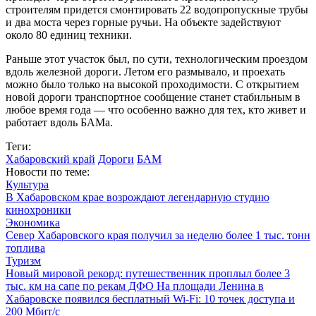
строителям придется смонтировать 22 водопропускные трубы
и два моста через горные ручьи. На объекте задействуют
около 80 единиц техники.
Раньше этот участок был, по сути, технологическим проездом
вдоль железной дороги. Летом его размывало, и проехать
можно было только на высокой проходимости. С открытием
новой дороги транспортное сообщение станет стабильным в
любое время года — что особенно важно для тех, кто живет и
работает вдоль БАМа.
Теги:
Хабаровский край
Дороги
БАМ
Новости по теме:
Культура
В Хабаровском крае возрождают легендарную студию
кинохроники
Экономика
Север Хабаровского края получил за неделю более 1 тыс. тонн
топлива
Туризм
Новый мировой рекорд: путешественник проплыл более 3
тыс. км на сапе по рекам ДФО
На площади Ленина в
Хабаровске появился бесплатный Wi‑Fi: 10 точек доступа и
200 Мбит/с