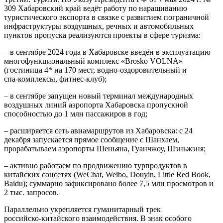
309 Хабаровский край ведёт работу по наращиванию
туристического экспорта в связке с развитием пограничной
инфраструктуры воздушных, речных и автомобильных
пунктов пропуска реализуются проекты в сфере туризма:
– в сентябре 2024 года в Хабаровске введён в эксплуатацию
многофункциональный комплекс «Brosko VOLNA»
(гостиница 4* на 170 мест, водно‑оздоровительный и
спа‑комплексы, фитнес‑клуб);
– в сентябре запущен новый терминал международных
воздушных линий аэропорта Хабаровска пропускной
способностью до 1 млн пассажиров в год;
– расширяется сеть авиамаршрутов из Хабаровска: с 24
декабря запускается прямое сообщение с Шанхаем,
прорабатываем аэропорты Шеньяна, Гуанчжоу, Шэньжэня;
– активно работаем по продвижению турпродуктов в
китайских соцсетях (WeChat, Weibo, Douyin, Little Red Book,
Baidu); суммарно зафиксировано более 7,5 млн просмотров и
2 тыс. запросов.
Параллельно укрепляется гуманитарный трек
российско‑китайского взаимодействия. В знак особого