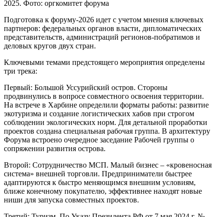
2025. Фото: оргкомитет форума
Подготовка к форуму-2026 идет с учетом мнения ключевых
партнеров: федеральных органов власти, дипломатических
представительств, администраций регионов-побратимов и
деловых кругов двух стран.
Ключевыми темами предстоящего мероприятия определены
три трека:
Первый: Большой Уссурийский остров. Стороны
продвинулись в вопросе совместного освоения территории.
На встрече в Харбине определили форматы работы: развитие
экотуризма и создание логистических хабов при строгом
соблюдении экологических норм. Для детальной проработки
проектов создана специальная рабочая группа. В архитектуру
Форума встроено очередное заседание Рабочей группы о
сопряжении развития острова.
Второй: Сотрудничество МСП. Малый бизнес – «кровеносная
система» внешней торговли. Предприниматели быстрее
адаптируются к быстро меняющимся внешним условиям,
ближе конечному покупателю, эффективнее находят новые
ниши для запуска совместных проектов.
Третий: Туризм. По Указу Президента РФ от 7 мая 2024 г. №