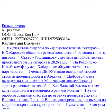
Больше туров
6+ реклама
ООО «Пресс Код ИТ»
ОГРН 1227700267739, ИНН 9725083184
Картина дня
Вся лента
Якутия стала лидером по «дальневосточным гектарам»
В Хабаровске объявили режим повышенной готовности из‑за
паводка
Сквер «Угольщиков» стал первым обновленным
пространством Лучегорска в 2026 году
На Российско-
Китайском форуме в Хабаровске обсудят космическое
партнерство
Ученые ДВФУ нашли выгодный способ
строить прочные дороги в Арктике
Цифровой юань
выходит на границу: как Маньчжоули ломает барьеры
трансграничных платежей
Как Дальний Восток меняет
карту зернового и масличного рынков России
Путин
одобрил создание кластера по огранке алмазов в Якутии
Востокгосплан: Дальний Восток ищет решения для выхода из
кадрового кризиса в судостроении
Пульс угля — 3 августа