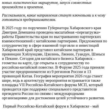
новых логистических маршрутов, запуск совместных
производств и проектов.
Рассказываем, какие направления станут ключевыми и к чему
готовиться предпринимателям.
В 2025 году по поручению Губернатора Хабаровского края
Дмитрия Демешина проведена масштабная «перезагрузка»
работы Правительства края по выстраиванию партнерских
взаимоотношений с китайскими партнерами. Предложения по
сотрудничеству в сфере взаимной торговли и инвестиций
Хабаровский край представил китайским партнерам в
провинции Хэйлунцзян, Цзилинь, Ляонин, Гуандун, Шэньси
и Пекине. Сегодня для китайского бизнеса Хабаровск –
геометка на карте, где открыты к сотрудничеству по
российско-китайской повестке. В Форуме 2025 года приняли
участие предприниматели из 9 регионов России и 13
провинций Китая. География мероприятия 2026 года станет
шире, ведь в архитектуру мероприятия встраивается также
площадка VII Российско-Китайского форума МСП, который
проводится при поддержке специального представителя
президента России по связям с международными
организациями для достижения целей устойчивого развития.
Первый Российско-Китайский форум в Хабаровске - май