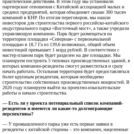
практическим действиям. В этом году мы установили
партнерские отношения с Китайской ассоциацией малых и
средних предприятий, которая объединяет свыше 300 тысяч
компаний в КНР. По итогам переговоров, мы нашли
инвесторов для строительства первого российско-китайского
индустриального парка «Восточный мост», а также учредили
управляющую компанию. Парк будет размещаться на
территории площадки «Северная» с первоначальной
площадью в 18,7 Га из 139,6 возможных, общий объем
инвестиций превышает 1 млрд рублей. В соответствии с
мастер-планом парк будет разделен на две площадки. Мы
планируем построить 5 типовых производственных зданий, в
которых компании-резиденты смогут разместиться и сразу
начать работать. Остальная территория будет предоставляться
более крупным резидентам, которым необходимо
строительство собственных производственных мощностей. В
2026 году планируем выйти на проектно-изыскательские
работы и начало строительства.
— Есть ли у проекта потенциальный список компаний-
резидентов и имеются ли какие-то долгоиграющие
перспективы?
— У промышленного парка уже есть первые заявки в
резиденты с китайской стороны – это компании, нацеленные