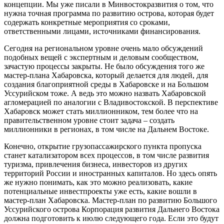
концепции. Мы уже писали в Минвостокразвития о том, что
нужна точная программа по развитию острова, которая будет
содержать конкретные мероприятия со сроками,
ответственными лицами, источниками финансирования.
Сегодня на региональном уровне очень мало обсуждений
подобных вещей с экспертным и деловым сообществом,
зачастую процессы закрыты. Не было обсуждения того же
мастер-плана Хабаровска, который делается для людей, для
создания благоприятной среды в Хабаровске и на Большом
Уссурийском тоже. А ведь это можно назвать Хабаровской
агломерацией по аналогии с Владивостокской. В перспективе
Хабаровск может стать миллионником, тем более что на
правительственном уровне стоит задача – создать
миллионники в регионах, в том числе на Дальнем Востоке.
Конечно, открытие грузопассажирского пункта пропуска
станет катализатором всех процессов, в том числе развития
туризма, привлечения бизнеса, инвесторов из других
территорий России и иностранных капиталов. Но здесь опять
же нужно понимать, как это можно реализовать, какие
потенциальные инвестпроекты уже есть, какие вошли в
мастер-план Хабаровска. Мастер-план по развитию Большого
Уссурийского острова Корпорация развития Дальнего Востока
должна подготовить к июлю следующего года. Если это будут