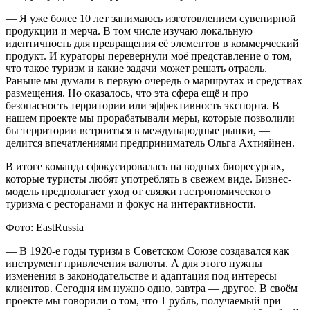
— Я уже более 10 лет занимаюсь изготовлением сувенирной
продукции и мерча. В том числе изучаю локальную
идентичность для превращения её элементов в коммерческий
продукт. И кураторы перевернули моё представление о том,
что такое туризм и какие задачи может решать отрасль.
Раньше мы думали в первую очередь о маршрутах и средствах
размещения. Но оказалось, что эта сфера ещё и про
безопасность территории или эффективность экспорта. В
нашем проекте мы прорабатывали меры, которые позволили
бы территории встроиться в международные рынки, —
делится впечатлениями предприниматель Ольга Ахтияйнен.
В итоге команда сфокусировалась на водных биоресурсах,
которые туристы любят употреблять в свежем виде. Бизнес-
модель предполагает уход от связки гастрономического
туризма с ресторанами и фокус на интерактивности.
Фото: EastRussia
— В 1920-е годы туризм в Советском Союзе создавался как
инструмент привлечения валюты. А для этого нужны
изменения в законодательстве и адаптация под интересы
клиентов. Сегодня им нужно одно, завтра — другое. В своём
проекте мы говорили о том, что 1 рубль, получаемый при