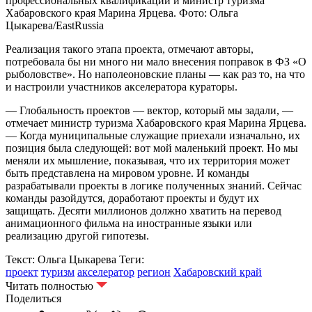
профессиональных квалификаций и министр туризма
Хабаровского края Марина Ярцева. Фото: Ольга
Цыкарева/EastRussia
Реализация такого этапа проекта, отмечают авторы,
потребовала бы ни много ни мало внесения поправок в ФЗ «О
рыболовстве». Но наполеоновские планы — как раз то, на что
и настроили участников акселератора кураторы.
— Глобальность проектов — вектор, который мы задали, —
отмечает министр туризма Хабаровского края Марина Ярцева.
— Когда муниципальные служащие приехали изначально, их
позиция была следующей: вот мой маленький проект. Но мы
меняли их мышление, показывая, что их территория может
быть представлена на мировом уровне. И команды
разрабатывали проекты в логике полученных знаний. Сейчас
команды разойдутся, доработают проекты и будут их
защищать. Десяти миллионов должно хватить на перевод
анимационного фильма на иностранные языки или
реализацию другой гипотезы.
Текст: Ольга Цыкарева
Теги:
проект
туризм
акселератор
регион
Хабаровский край
Читать полностью
Поделиться