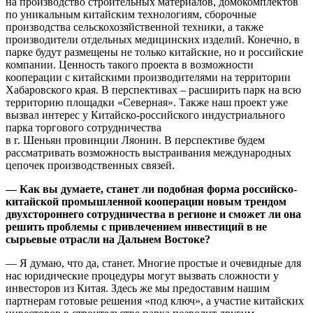
на производство строительных материалов, домокомплектов
по уникальным китайским технологиям, сборочные
производства сельскохозяйственной техники, а также
производители отдельных медицинских изделий. Конечно, в
парке будут размещены не только китайские, но и российские
компании. Ценность такого проекта в возможности
кооперации с китайскими производителями на территории
Хабаровского края. В перспективах – расширить парк на всю
территорию площадки «Северная». Также наш проект уже
вызвал интерес у Китайско-российского индустриального
парка торгового сотрудничества
в г. Шеньян провинции Ляонин. В перспективе будем
рассматривать возможность выстраивания международных
цепочек производственных связей.
— Как вы думаете, станет ли подобная форма российско-
китайской промышленной кооперации новым трендом
двухстороннего сотрудничества в регионе и сможет ли она
решить проблемы с привлечением инвестиций в не
сырьевые отрасли на Дальнем Востоке?
— Я думаю, что да, станет. Многие простые и очевидные для
нас юридические процедуры могут вызвать сложности у
инвесторов из Китая. Здесь же мы предоставим нашим
партнерам готовые решения «под ключ», а участие китайских