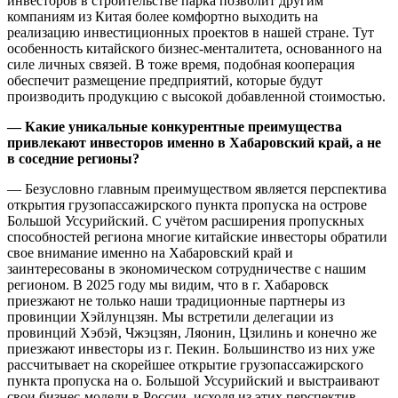
инвесторов в строительстве парка позволит другим
компаниям из Китая более комфортно выходить на
реализацию инвестиционных проектов в нашей стране. Тут
особенность китайского бизнес-менталитета, основанного на
силе личных связей. В тоже время, подобная кооперация
обеспечит размещение предприятий, которые будут
производить продукцию с высокой добавленной стоимостью.
— Какие уникальные конкурентные преимущества
привлекают инвесторов именно в Хабаровский край, а не
в соседние регионы?
— Безусловно главным преимуществом является перспектива
открытия грузопассажирского пункта пропуска на острове
Большой Уссурийский. С учётом расширения пропускных
способностей региона многие китайские инвесторы обратили
свое внимание именно на Хабаровский край и
заинтересованы в экономическом сотрудничестве с нашим
регионом. В 2025 году мы видим, что в г. Хабаровск
приезжают не только наши традиционные партнеры из
провинции Хэйлунцзян. Мы встретили делегации из
провинций Хэбэй, Чжэцзян, Ляонин, Цзилинь и конечно же
приезжают инвесторы из г. Пекин. Большинство из них уже
рассчитывает на скорейшее открытие грузопассажирского
пункта пропуска на о. Большой Уссурийский и выстраивают
свои бизнес-модели в России, исходя из этих перспектив.