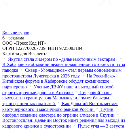
Больше туров
6+ реклама
ООО «Пресс Код ИТ»
ОГРН 1227700267739, ИНН 9725083184
Картина дня
Вся лента
Якутия стала лидером по «дальневосточным гектарам»
В Хабаровске объявили режим повышенной готовности из‑за
паводка
Сквер «Угольщиков» стал первым обновленным
пространством Лучегорска в 2026 году
На Российско-
Китайском форуме в Хабаровске обсудят космическое
партнерство
Ученые ДВФУ нашли выгодный способ
строить прочные дороги в Арктике
Цифровой юань
выходит на границу: как Маньчжоули ломает барьеры
трансграничных платежей
Как Дальний Восток меняет
карту зернового и масличного рынков России
Путин
одобрил создание кластера по огранке алмазов в Якутии
Востокгосплан: Дальний Восток ищет решения для выхода из
кадрового кризиса в судостроении
Пульс угля — 3 августа