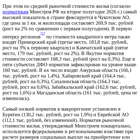
При этом по средней рыночной стоимости жилья (согласно
нормативам
Минстроя РФ на второе полугодие 2026 г.) самый
высокий показатель в стране фиксируется в Чукотском АО,
где цена за 1 кв. м жилплощади составляет 269,9 тыс. рублей
(рост на 2% по сравнению с первым полугодием). В первую
[2]
пятерку регионов
по стоимости квадратного метра также
входят Приморский край (третье место, 183,8 тыс. рублей,
рост на 3% к первому кварталу) и Камчатский край (пятое
место, 179 тыс. рублей, рост на 2%). В Якутии норматив
стоимости составляет 168,3 тыс. рублей (рост на 0,3%). Еще в
пяти субъектах ДФО норматив зафиксирован на уровне выше
160 тыс. рублей. В их число входят Амурская область (166,1
тыс. рублей, рост на 1,4%), Хабаровский край (164,4 тыс.
рублей, рост на 0,3%), Сахалинская область (164,3 тыс.
рублей, рост на 0,6%), Забайкальский край (162,6 тыс. рублей,
рост на 1,6%) и Магаданская область (161 тыс. рублей, цена не
изменилась).
Самый низкий норматив в макрорегионе установлен в
Бурятии (130,2 тыс. рублей, рост на 1,9%) и Еврейской АО
(112,1 тыс. рублей, без изменений). Норматив рыночной
стоимости жилья, утверждаемый Минстроем поквартально,
используется федеральными и региональными властями при
расчете размеров социальных выплат на приобретение или