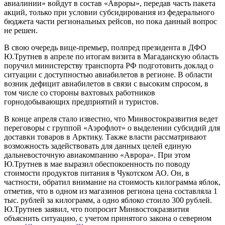
авиалинии» войдут в состав «Авроры», передав часть пакета
акций, только при условии субсидирования из федерального
бюджета части региональных рейсов, но пока данный вопрос
не решен.
В свою очередь вице-премьер, полпред президента в ДФО
Ю.Трутнев в апреле по итогам визита в Магаданскую область
поручил министерству транспорта РФ подготовить доклад о
ситуации с доступностью авиабилетов в регионе. В области
возник дефицит авиабилетов в связи с высоким спросом, в
том числе со стороны вахтовых работников
горнодобывающих предприятий и туристов.
В конце апреля стало известно, что Минвостокразвития ведет
переговоры с группой «Аэрофлот» о выделении субсидий для
доставки товаров в Арктику. Также власти рассматривают
возможность задействовать для данных целей единую
дальневосточную авиакомпанию «Аврора». При этом
Ю.Трутнев в мае выразил обеспокоенность по поводу
стоимости продуктов питания в Чукотском АО. Он, в
частности, обратил внимание на стоимость килограмма яблок,
отметив, что в одном из магазинов региона цена составляла 1
тыс. рублей за килограмм, а одно яблоко стоило 300 рублей.
Ю.Трутнев заявил, что попросит Минвостокразвития
объяснить ситуацию, с учетом принятого закона о северном