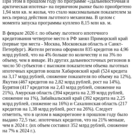
При этом в прошлом году по программе «Дальневосточная и
арктическая ипотека» на первичном рынке было приобретено
1,94 млн кв. м жилья, что стало максимальным показателем за
весь период действия льготного механизма. В целом с
момента запуска программы куплено 8,15 млн кв. м.
В феврале 2026 г. по объему льготного ипотечного
кредитования четвертое место в РФ занял Приморский край
(первые три места - Москва, Московская область и Санкт-
Петербург). Жители региона оформили 835 кредитов на 4,96
млрд рублей, что на 4% больше по количеству и на 3% по
объему, чем в январе. Из других дальневосточных регионов в
число 50 субъектов с высоким показателем объема льготных
ипотечных кредитов вошли Хабаровский край (524 кредита
на 3,17 млрд рублей, снижение показателя по объему на 12%),
Якутия (467 кредитов на 2,82 млрд рублей, рост на 14%),
Бурятия (417 кредитов на 2,43 млрд рублей, снижение на
21%), Амурская область (394 кредита на 2,39 млрд рублей,
снижение на 1%), Забайкальский край (392 кредита на 2,25
млрд рублей, снижение на 16%) и Сахалинская область (217
кредитов на 1,38 млрд рублей, рост на 26%). Следует
отметить, что в целом в макрорегионе в прошлом году было
выдано 72,5 тыс. ипотечных кредитов, что на 21% меньше,
чем в 2024 г. (их объем составил 352 млрд рублей, снижение
на 7% к 2024 г.).