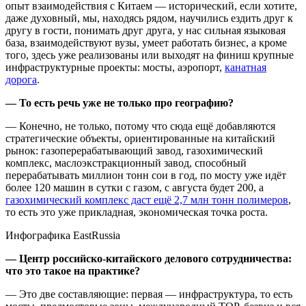
опыт взаимодействия с Китаем — исторический, если хотите,
даже духовный, мы, находясь рядом, научились ездить друг к
другу в гости, понимать друг друга, у нас сильная языковая
база, взаимодействуют вузы, умеет работать бизнес, а кроме
того, здесь уже реализованы или выходят на финиш крупные
инфраструктурные проекты: мосты, аэропорт,
канатная
дорога
.
— То есть речь уже не только про географию?
— Конечно, не только, потому что сюда ещё добавляются
стратегические объекты, ориентированные на китайский
рынок: газоперерабатывающий завод, газохимический
комплекс, маслоэкстракционный завод, способный
перерабатывать миллион тонн сои в год, по мосту уже идёт
более 120 машин в сутки с газом, с августа будет 200, а
газохимический комплекс даст ещё 2,7 млн тонн полимеров
,
то есть это уже прикладная, экономическая точка роста.
Инфографика EastRussia
— Центр российско-китайского делового сотрудничества:
что это такое на практике?
— Это две составляющие: первая — инфраструктура, то есть