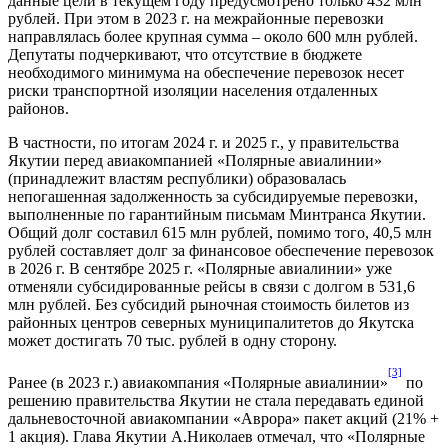
данные цели в текущем году предусмотрено только 432 млн
рублей. При этом в 2023 г. на межрайонные перевозки
направлялась более крупная сумма – около 600 млн рублей.
Депутаты подчеркивают, что отсутствие в бюджете
необходимого минимума на обеспечение перевозок несет
риски транспортной изоляции населения отдаленных
районов.
В частности, по итогам 2024 г. и 2025 г., у правительства
Якутии перед авиакомпанией «Полярные авиалинии»
(принадлежит властям республики) образовалась
непогашенная задолженность за субсидируемые перевозки,
выполненные по гарантийным письмам Минтранса Якутии.
Общий долг составил 615 млн рублей, помимо того, 40,5 млн
рублей составляет долг за финансовое обеспечение перевозок
в 2026 г. В сентябре 2025 г. «Полярные авиалинии» уже
отменяли субсидированные рейсы в связи с долгом в 531,6
млн рублей. Без субсидий рыночная стоимость билетов из
районных центров северных муниципалитетов до Якутска
может достигать 70 тыс. рублей в одну сторону.
[3]
Ранее (в 2023 г.) авиакомпания «Полярные авиалинии»
по
решению правительства Якутии не стала передавать единой
дальневосточной авиакомпании «Аврора» пакет акций (21% +
1 акция). Глава Якутии А.Николаев отмечал, что «Полярные