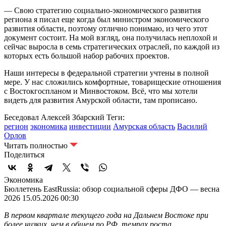
— Свою стратегию социально-экономического развития
региона я писал еще когда был министром экономического
развития области, поэтому отлично понимаю, из чего этот
документ состоит. На мой взгляд, она получилась неплохой и
сейчас выросла в семь стратегических отраслей, по каждой из
которых есть большой набор рабочих проектов.
Наши интересы в федеральной стратегии учтены в полной
мере. У нас сложились комфортные, товарищеские отношения
с Востокгоспланом и Минвостоком. Всё, что мы хотели
видеть для развития Амурской области, там прописано.
Беседовал Алексей Збарский
Теги:
регион
экономика
инвестиции
Амурская область
Василий
Орлов
Читать полностью
Поделиться
Экономика
Бюллетень EastRussia: обзор социальной сферы ДФО — весна
2026
15.05.2026 00:30
В первом квартале текущего года на Дальнем Востоке при
более низких, чем в общем по РФ, темпах роста