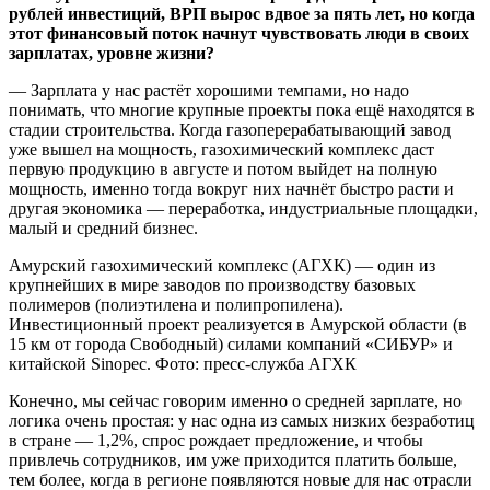
рублей инвестиций, ВРП вырос вдвое за пять лет, но когда
этот финансовый поток начнут чувствовать люди в своих
зарплатах, уровне жизни?
— Зарплата у нас растёт хорошими темпами, но надо
понимать, что многие крупные проекты пока ещё находятся в
стадии строительства. Когда газоперерабатывающий завод
уже вышел на мощность, газохимический комплекс даст
первую продукцию в августе и потом выйдет на полную
мощность, именно тогда вокруг них начнёт быстро расти и
другая экономика — переработка, индустриальные площадки,
малый и средний бизнес.
Амурский газохимический комплекс (АГХК) — один из
крупнейших в мире заводов по производству базовых
полимеров (полиэтилена и полипропилена).
Инвестиционный проект реализуется в Амурской области (в
15 км от города Свободный) силами компаний «СИБУР» и
китайской Sinopec. Фото: пресс-служба АГХК
Конечно, мы сейчас говорим именно о средней зарплате, но
логика очень простая: у нас одна из самых низких безработиц
в стране — 1,2%, спрос рождает предложение, и чтобы
привлечь сотрудников, им уже приходится платить больше,
тем более, когда в регионе появляются новые для нас отрасли