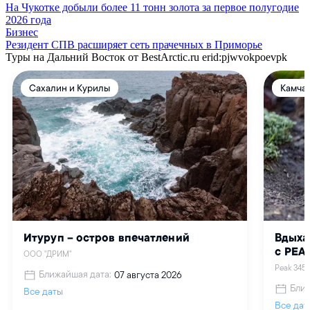
На Чукотке добыли более 11 тонн золота за первое полугодие
2026 года
Бизнес
Резидент СПВ расширяет сеть прачечных в Приморье
Туры на Дальний Восток от BestArctic.ru
erid:pjwvokpoevpk