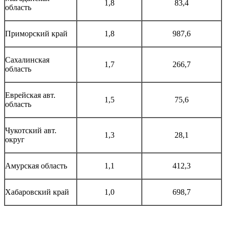
1,8
83,4
область
Приморский край
1,8
987,6
Сахалинская
1,7
266,7
область
Еврейская авт.
1,5
75,6
область
Чукотский авт.
1,3
28,1
округ
Амурская область
1,1
412,3
Хабаровский край
1,0
698,7