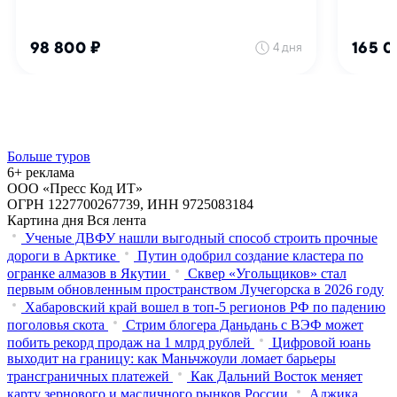
Больше туров
6+ реклама
ООО «Пресс Код ИТ»
ОГРН 1227700267739, ИНН 9725083184
Картина дня
Вся лента
Ученые ДВФУ нашли выгодный способ строить прочные
дороги в Арктике
Путин одобрил создание кластера по
огранке алмазов в Якутии
Сквер «Угольщиков» стал
первым обновленным пространством Лучегорска в 2026 году
Хабаровский край вошел в топ-5 регионов РФ по падению
поголовья скота
Стрим блогера Даньдань с ВЭФ может
побить рекорд продаж на 1 млрд рублей
Цифровой юань
выходит на границу: как Маньчжоули ломает барьеры
трансграничных платежей
Как Дальний Восток меняет
карту зернового и масличного рынков России
Аджика,