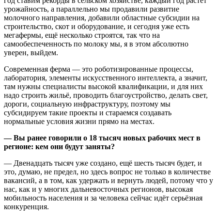
год ставим рекорды в сельском хозяйстве, каждый год растёт
урожайность, а параллельно мы продавили развитие
молочного направления, добавили областные субсидии на
строительство, скот и оборудование, и сегодня уже есть
мегафермы, ещё несколько строятся, так что на
самообеспеченность по молоку мы, я в этом абсолютно
уверен, выйдем.
Современная ферма — это роботизированные процессы,
лаборатория, элементы искусственного интеллекта, а значит,
там нужны специалисты высокой квалификации, и для них
надо строить жильё, проводить благоустройство, делать свет,
дороги, социальную инфраструктуру, поэтому мы
субсидируем такие проекты и стараемся создавать
нормальные условия жизни прямо на местах.
— Вы ранее говорили о 18 тысяч новых рабочих мест в
регионе: кем они будут заняты?
— Двенадцать тысяч уже создано, ещё шесть тысяч будет, и
это, думаю, не предел, но здесь вопрос не только в количестве
вакансий, а в том, как удержать и вернуть людей, потому что у
нас, как и у многих дальневосточных регионов, высокая
мобильность населения и за человека сейчас идёт серьёзная
конкуренция.