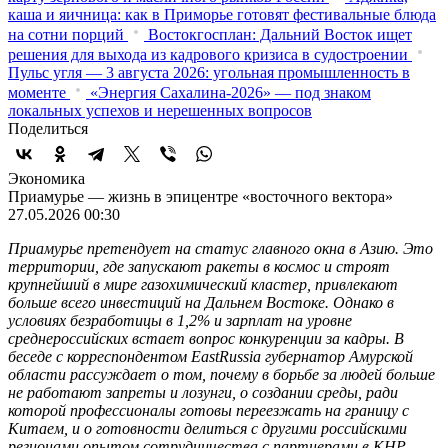
каша и яичница: как в Приморье готовят фестивальные блюда
на сотни порций
Востокгосплан: Дальний Восток ищет
решения для выхода из кадрового кризиса в судостроении
Пульс угля — 3 августа 2026: угольная промышленность в
моменте
«Энергия Сахалина-2026» — под знаком
локальных успехов и нерешенных вопросов
Поделиться
Экономика
Приамурье — жизнь в эпицентре «восточного вектора»
27.05.2026 00:30
Приамурье претендует на статус главного окна в Азию. Это
территории, где запускают ракеты в космос и строят
крупнейший в мире газохимический кластер, привлекают
больше всего инвестиций на Дальнем Востоке. Однако в
условиях безработицы в 1,2% и зарплат на уровне
среднероссийских встает вопрос конкуренции за кадры. В
беседе с корреспондентом EastRussia губернатор Амурской
области рассуждает о том, почему в борьбе за людей больше
не работают запреты и лозунги, о создании среды, ради
которой профессионалы готовы переезжать на границу с
Китаем, и о готовности делиться с другими российскими
регионами опытом сотрудничества с партнерами в КНР.