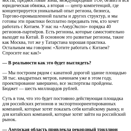
мосты, предмостовые зоны, международный ТОР, безвиз и вся
юридическая обвязка, а вторая — центр компетенций, где
концентрируется уникальный опыт региона, бизнеса,
Торгово-промышленной палаты и других структур, и мы
готовы эти практики бесплатно передавать тем, кто хочет
работать с Китаем. У нас на «АмурЭкспо» порядка 40
регионов-партнёров. Есть регионы, которые самостоятельно
выходят на Китай. В основном это развитые регионы, такие
как Москва, тот же у Татарстана хорошая практика.
Остальным мы говорим: «Хотите работать с Китаем?
Спросите нас как!»
— В реальности как это будет выглядеть?
— Мы построим рядом с канатной дорогой здание площадью
38 тыс. квадратных метров, начинаем уже в этом году,
проектирование завершено, все экспертизы пройдены.
Бюджет — шесть миллиардов рублей.
Суть в том, что это будет постоянно действующая площадка
для российских регионов и экспортноориентированных
компаний, которые хотят показать себя китайскому рынку, и
для китайских компаний, которые хотят зайти на российский
рынок.
— Амурская область привлекла рекордный триллион