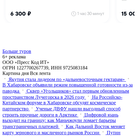
Больше туров
6+ реклама
ООО «Пресс Код ИТ»
ОГРН 1227700267739, ИНН 9725083184
Картина дня
Вся лента
Якутия стала лидером по «дальневосточным гектарам»
В Хабаровске объявили режим повышенной готовности из‑за
паводка
Сквер «Угольщиков» стал первым обновленным
пространством Лучегорска в 2026 году
На Российско-
Китайском форуме в Хабаровске обсудят космическое
партнерство
Ученые ДВФУ нашли выгодный способ
строить прочные дороги в Арктике
Цифровой юань
выходит на границу: как Маньчжоули ломает барьеры
трансграничных платежей
Как Дальний Восток меняет
карту зернового и масличного рынков России
Путин