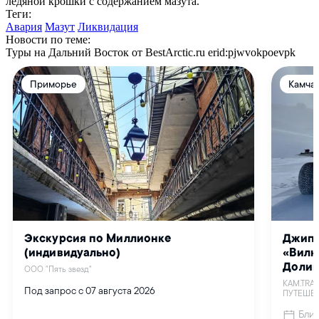
ледяной крошки с содержанием мазута.
Теги:
Авария
Мазут
Ликвидация
Новости по теме:
Туры на Дальний Восток от BestArctic.ru
erid:pjwvokpoevpk