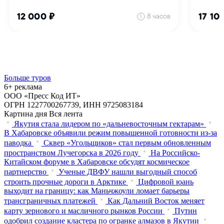
Больше туров
6+ реклама
ООО «Пресс Код ИТ»
ОГРН 1227700267739, ИНН 9725083184
Картина дня
Вся лента
Якутия стала лидером по «дальневосточным гектарам»
В Хабаровске объявили режим повышенной готовности из‑за
паводка
Сквер «Угольщиков» стал первым обновленным
пространством Лучегорска в 2026 году
На Российско-
Китайском форуме в Хабаровске обсудят космическое
партнерство
Ученые ДВФУ нашли выгодный способ
строить прочные дороги в Арктике
Цифровой юань
выходит на границу: как Маньчжоули ломает барьеры
трансграничных платежей
Как Дальний Восток меняет
карту зернового и масличного рынков России
Путин
одобрил создание кластера по огранке алмазов в Якутии