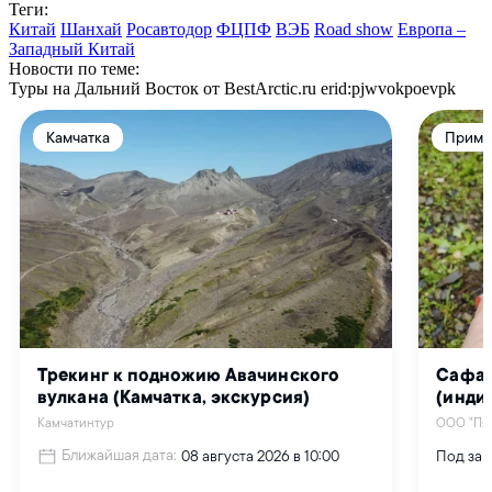
Теги:
Китай
Шанхай
Росавтодор
ФЦПФ
ВЭБ
Road show
Европа –
Западный Китай
Новости по теме:
Туры на Дальний Восток от BestArctic.ru
erid:pjwvokpoevpk