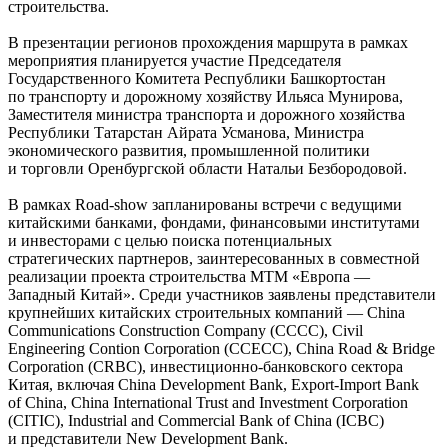
строительства.
В презентации регионов прохождения маршрута в рамках
мероприятия планируется участие Председателя
Государственного Комитета Республики Башкортостан
по транспорту и дорожному хозяйству Ильяса Мунирова,
Заместителя министра транспорта и дорожного хозяйства
Республики Татарстан Айрата Усманова, Министра
экономического развития, промышленной политики
и торговли Оренбургской области Натальи Безбородовой.
В рамках Road-show запланированы встречи с ведущими
китайскими банками, фондами, финансовыми институтами
и инвесторами с целью поиска потенциальных
стратегических партнеров, заинтересованных в совместной
реализации проекта строительства МТМ «Европа —
Западный Китай». Среди участников заявлены представители
крупнейших китайских строительных компаний — China
Communications Construction Company (CCCC), Civil
Engineering Contion Corporation (ССЕСС), China Road & Bridge
Corporation (CRBC), инвестиционно-банковского сектора
Китая, включая China Development Bank, Export-Import Bank
of China, China International Trust and Investment Corporation
(CITIC), Industrial and Commercial Bank of China (ICBC)
и представители New Development Bank.