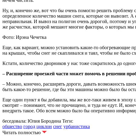
нечем чистить.
Ну, и, конечно же, вот что бы очень помогло решить проблему
определенное количество машин снега, которые он вывозит. А 
неправильная. И вывоз на полигон очень дорогой, поэтому и у
же расчистки, которой мешают многие факторы, о которых мы г
Фото: Ирэна Чечетка
Еще, как вариант, можно установить какие-то обогревающие пр
на крышах, чтобы снег не скапливался и таял, чтобы не было с
Кстати, количество дворников у нас тоже сократилось до одно
– Расширение проезжей части может помочь в решении пр
– Можно, конечно, расширять дороги, давать возможность шнеко
быть какое-то решение, где бы эти машины можно было бы оста
Еще один пункт я бы добавила, мы же все-таки живем в эпоху
смотрят – понимают, что не прочищено, и туда не едут. И, к
внедрить такое. Обо всем можно было бы оперативно информи
беседовала: Юлия Бородина
Теги:
общество
город
циклон
снег
урбанистика
Читать полностью