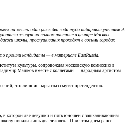
век на место один раз в два года туда набирают учеников 9-
лушатели живут на полном пансионе в центре Москвы,
дагоги школы, прослушивания проходят в восьми городах
 что прошли кандидаты — в материале EastRussia.
титута культуры, сопровождая московскую комиссию в
Владимир Машков вместе с коллегами — народным артистом
сений, что лишние пары глаз смутят претендентов.
ю, в которой две девушки и пять юношей с зашкаливающим
 школу попали лишь два человека. При этом днем ранее