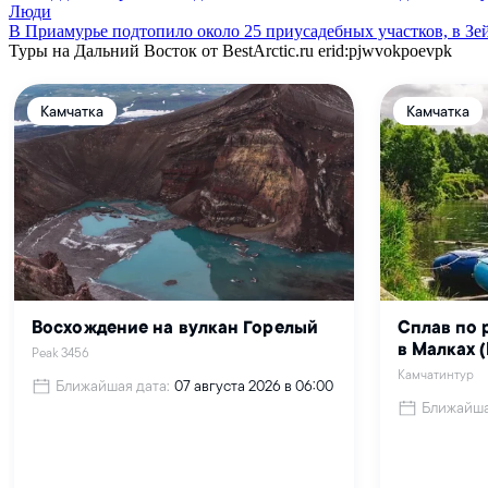
Люди
В Приамурье подтопило около 25 приусадебных участков, в Зе
Туры на Дальний Восток от BestArctic.ru
erid:pjwvokpoevpk