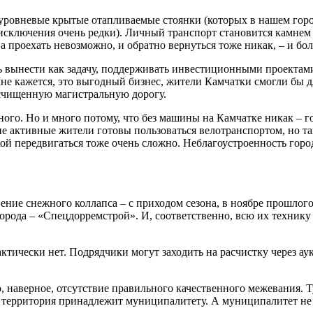
ровневые крытые отапливаемые стоянки (которых в нашем город
исключения очень редки). Личный транспорт становится камнем 
, а проехать невозможно, и обратно вернуться тоже никак, – и б
нь вынести как задачу, поддерживать инвестиционными проекта
Мне кажется, это выгодный бизнес, жители Камчатки смогли бы д
асчищенную магистральную дорогу.
го. Но и много потому, что без машины на Камчатке никак – го
ие активные жители готовы пользоваться велотранспортом, но та
кой передвигаться тоже очень сложно. Неблагоустроенность гор
ние снежного коллапса – с приходом сезона, в ноябре прошлого
ода – «Спецдорремстрой». И, соответственно, всю их технику з
ктически нет. Подрядчики могут заходить на расчистку через ау
о, наверное, отсутствие правильного качественного межевания. Т
я территория принадлежит муниципалитету. А муниципалитет не