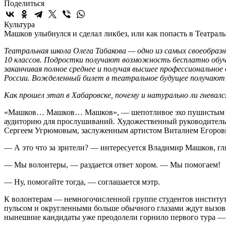
Поделиться
Культура
Машков улыбнулся и сделал ликбез, или как попасть в Театрал
Театральная школа Олега Табакова — одно из самых своеобразн
10 классов. Подростки получают возможность бесплатно обуч
заканчивая полное среднее и получая высшее профессионально
России. Вожделенный билет в театральное будущее получают л
Как прошел этап в Хабаровске, почему и натурально ли гневал
«Машков… Машков… Машков», — шепотливое эхо пушистым мячи
аудиторию для прослушиваний. Художественный руководитель
Сергеем Угрюмовым, заслуженным артистом Виталием Егоровым,
— А это что за зрители? — интересуется Владимир Машков, гля
— Мы волонтеры, — раздается ответ хором. — Мы помогаем!
— Ну, помогайте тогда, — соглашается мэтр.
К волонтерам — немногочисленной группе студентов институт
пульсом и округленными больше обычного глазами ждут вызова 
нынешние кандидаты уже преодолели горнило первого тура — и