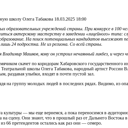
ьную школу Олега Табакова
18.03.2025 18:00
ых образовательных учреждений страны. При конкурсе в 100 чело
иться актерскому мастерству в заведении «лицейного» типа: с
е образование. На поиск потенциальных кандидатов выезжают пе
ишь 24 подростка. Не из региона. Со всей страны.
ся Владимир Машков, кому он устроил нечаянный ликбез, и через
ком скачет по коридорам Хабаровского государственного инс
 Театральной школы Олега Табакова, народный артист России 
 раздавая улыбки, входят в почти пустой зал.
дя на группу молодых людей в последних рядах. Видимо, из опа
а культуры — мы еще вернемся, а пока переносимся в аудитори
на сцену. Они знают, что в прошлый раз от Дальнего Востока в
з 66 претендентов остались как раз они — семеро.