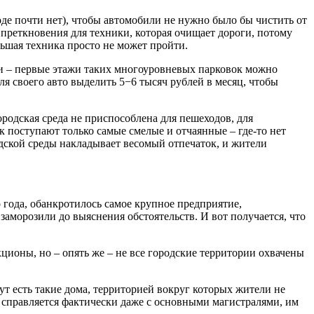
е почти нет), чтобы автомобили не нужно было бы чистить от
преткновения для техники, которая очищает дороги, потому
ольшая техника просто не может пройти.
ми – первые этажи таких многоуровневых парковок можно
ля своего авто выделить 5−6 тысяч рублей в месяц, чтобы
родская среда не приспособлена для пешеходов, для
к поступают только самые смелые и отчаянные – где-то нет
одской среды накладывает весомый отпечаток, и жители
 года, обанкротилось самое крупное предприятие,
аморозили до выяснения обстоятельств. И вот получается, что
кционы, но – опять же – не все городские территории охвачены
ут есть такие дома, территорией вокруг которых жители не
 справляется фактически даже с основными магистралями, им