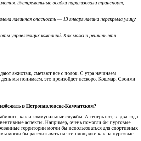
илетия. Экстремальные осадки парализовали транспорт,
влена лавинная опасность — 13 января лавина перекрыла улицу
аботы управляющих компаний. Как можно решить эти
дают ажиотаж, сметают все с полок. С утра начинаем
й день мы понимаем, это произойдет нескоро. Кошмар. Своими
о избежать в Петропавловске-Камчатском?
абились, как и коммунальные службы. А теперь вот, за два года
ревентивные аспекты. Например, очень помогли бы пурговые
ированные территории могли бы использоваться для спортивных
 мы могли бы рассчитывать на эти площадки как на пурговые