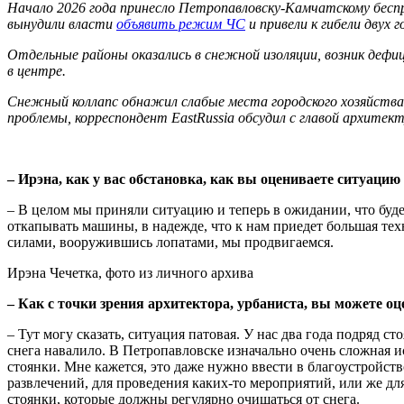
Начало 2026 года принесло Петропавловску‑Камчатскому бесп
вынудили власти
объявить режим ЧС
и привели к гибели двух 
Отдельные районы оказались в снежной изоляции, возник дефиц
в центре.
Снежный коллапс обнажил слабые места городского хозяйств
проблемы, корреспондент EastRussia обсудил с главой архите
– Ирэна, как у вас обстановка, как вы оцениваете ситуацию
– В целом мы приняли ситуацию и теперь в ожидании, что буде
откапывать машины, в надежде, что к нам приедет большая тех
силами, вооружившись лопатами, мы продвигаемся.
Ирэна Чечетка, фото из личного архива
– Как с точки зрения архитектора, урбаниста, вы можете 
– Тут могу сказать, ситуация патовая. У нас два года подряд с
снега навалило. В Петропавловске изначально очень сложная 
стоянки. Мне кажется, это даже нужно ввести в благоустройст
развлечений, для проведения каких-то мероприятий, или же дл
стоянки, которые должны регулярно очищаться от снега.