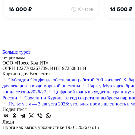
Больше туров
6+ реклама
ООО «Пресс Код ИТ»
ОГРН 1227700267739, ИНН 9725083184
Картина дня
Вся лента
Субсидии Соцфонда обеспечили работой 700 жителей Хабар
для лекарства в яде морской анемоны
Парк у Музея декабрис
конца сезона-2026/27
Цифровой юань выходит на границу: к
России
Сахалин и Курилы за год сократили выбросы парнико
Пульс угля — 3 августа 2026: угольная промышленность в м
Поделиться
Люди
Пурга как вызов урбанистике
19.01.2026 05:15