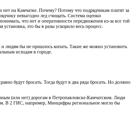
то нет на Камчатке. Почему? Потому что подрядчикам платят за
одрядчику невыгодно лед счищать. Система оценки
понимать, что нет и оперативности передвижения из-за все той
 установка, это бы в разы ускорило весь процесс.
я и людям бы не пришлось копать. Такие же можно установить
тальным исходам в городе.
авно будут бросать. Тогда будут в два ряда бросать. Но должно
нным (или нет) дорогам в Петропавловске-Камчатском. Люди
азом. В 2 ГИС, например, Минцифры региональное могло бы