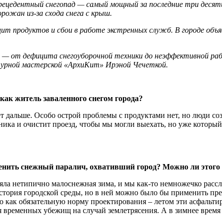
рецедентный снегопад — самый мощный за последние три десят
горожан из‑за схода снега с крыш.
ит продуктов и сбои в работе экстренных служб. В городе объя
а — от дефицита снегоуборочной техники до неэффективной р
ктурной мастерской «АрхиКит» Ирэной Чечеткой.
 как житель заваленного снегом города?
т дальше. Особо острой проблемы с продуктами нет, но люди соз
ника и очистит проезд, чтобы мы могли выехать, но уже которы
оценить снежный паралич, охвативший город? Можно ли этог
тояла нетипично малоснежная зима, и мы как-то немножечко рассл
история городской среды, но в ней можно было бы применить п
во как обязательную норму проектирования – летом эти асфальт
я временных убежищ на случай землетрясения. А в зимнее время