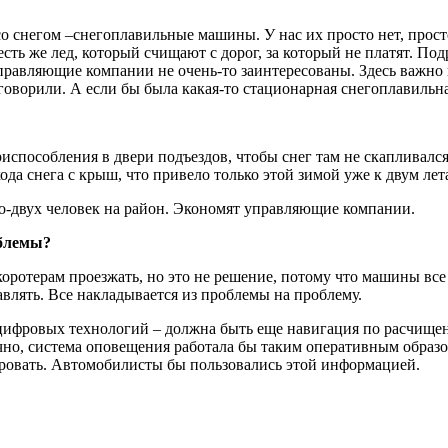
 со снегом –снегоплавильные машины. У нас их просто нет, прос
есть же лед, который счищают с дорог, за который не платят. П
правляющие компании не очень-то заинтересованы. Здесь важно 
оворили. А если бы была какая-то стационарная снегоплавильная
испособления в двери подъездов, чтобы снег там не скапливалс
хода снега с крыш, что привело только этой зимой уже к двум ле
го-двух человек на район. Экономят управляющие компании.
облемы?
ротерам проезжать, но это не решение, потому что машины все р
влять. Все накладывается из проблемы на проблему.
 цифровых технологий – должна быть еще навигация по расчище
онечно, система оповещения работала бы таким оперативным обр
ровать. Автомобилисты бы пользовались этой информацией.