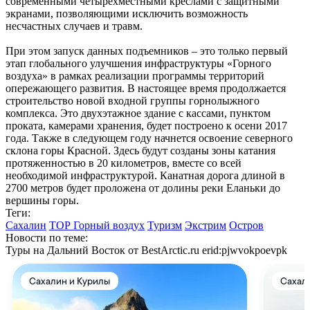
современными четырехместными креслами с защитными
экранами, позволяющими исключить возможность
несчастных случаев и травм.
При этом запуск данных подъемников – это только первый
этап глобального улучшения инфраструктуры «Горного
воздуха» в рамках реализации программы территорий
опережающего развития. В настоящее время продолжается
строительство новой входной группы горнолыжного
комплекса. Это двухэтажное здание с кассами, пунктом
проката, камерами хранения, будет построено к осени 2017
года. Также в следующем году начнется освоение северного
склона горы Красной. Здесь будут созданы зоны катания
протяженностью в 20 километров, вместе со всей
необходимой инфраструктурой. Канатная дорога длиной в
2700 метров будет проложена от долины реки Еланьки до
вершины горы.
Теги:
Сахалин
ТОР Горный воздух
Туризм
Экстрим
Остров
Новости по теме:
Туры на Дальний Восток от BestArctic.ru
erid:pjwvokpoevpk