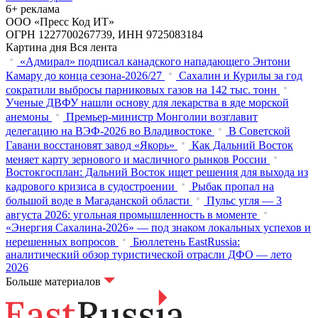
6+ реклама
ООО «Пресс Код ИТ»
ОГРН 1227700267739, ИНН 9725083184
Картина дня
Вся лента
«Адмирал» подписал канадского нападающего Энтони
Камару до конца сезона-2026/27
Сахалин и Курилы за год
сократили выбросы парниковых газов на 142 тыс. тонн
Ученые ДВФУ нашли основу для лекарства в яде морской
анемоны
Премьер-министр Монголии возглавит
делегацию на ВЭФ‑2026 во Владивостоке
В Советской
Гавани восстановят завод «Якорь»
Как Дальний Восток
меняет карту зернового и масличного рынков России
Востокгосплан: Дальний Восток ищет решения для выхода из
кадрового кризиса в судостроении
Рыбак пропал на
большой воде в Магаданской области
Пульс угля — 3
августа 2026: угольная промышленность в моменте
«Энергия Сахалина-2026» — под знаком локальных успехов и
нерешенных вопросов
Бюллетень EastRussia:
аналитический обзор туристической отрасли ДФО — лето
2026
Больше материалов