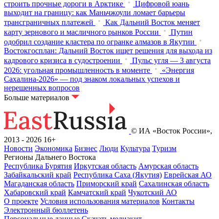
строить прочные дороги в Арктике
Цифровой юань
выходит на границу: как Маньчжоули ломает барьеры
трансграничных платежей
Как Дальний Восток меняет
карту зернового и масличного рынков России
Путин
одобрил создание кластера по огранке алмазов в Якутии
Востокгосплан: Дальний Восток ищет решения для выхода из
кадрового кризиса в судостроении
Пульс угля — 3 августа
2026: угольная промышленность в моменте
«Энергия
Сахалина-2026» — под знаком локальных успехов и
нерешенных вопросов
Больше материалов
© ИА «Восток России»,
2013 - 2026
16+
Новости
Экономика
Бизнес
Люди
Культура
Туризм
Регионы Дальнего Востока
Республика Бурятия
Иркутская область
Амурская область
Забайкальский край
Республика Саха (Якутия)
Еврейская АО
Магаданская область
Приморский край
Сахалинская область
Хабаровский край
Камчатский край
Чукотский АО
О проекте
Условия использования материалов
Контакты
Электронный бюллетень
Персональные данные
Скачать медиакит