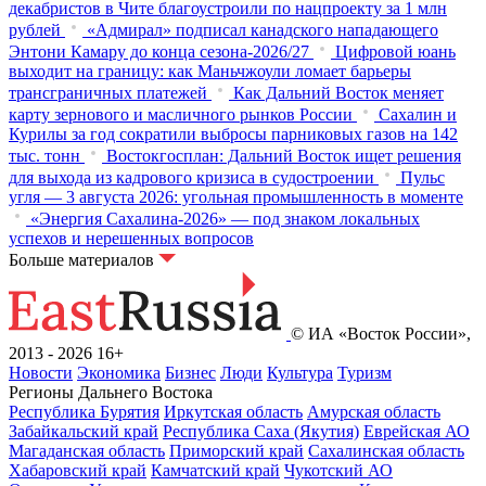
декабристов в Чите благоустроили по нацпроекту за 1 млн
рублей
«Адмирал» подписал канадского нападающего
Энтони Камару до конца сезона-2026/27
Цифровой юань
выходит на границу: как Маньчжоули ломает барьеры
трансграничных платежей
Как Дальний Восток меняет
карту зернового и масличного рынков России
Сахалин и
Курилы за год сократили выбросы парниковых газов на 142
тыс. тонн
Востокгосплан: Дальний Восток ищет решения
для выхода из кадрового кризиса в судостроении
Пульс
угля — 3 августа 2026: угольная промышленность в моменте
«Энергия Сахалина-2026» — под знаком локальных
успехов и нерешенных вопросов
Больше материалов
© ИА «Восток России»,
2013 - 2026
16+
Новости
Экономика
Бизнес
Люди
Культура
Туризм
Регионы Дальнего Востока
Республика Бурятия
Иркутская область
Амурская область
Забайкальский край
Республика Саха (Якутия)
Еврейская АО
Магаданская область
Приморский край
Сахалинская область
Хабаровский край
Камчатский край
Чукотский АО