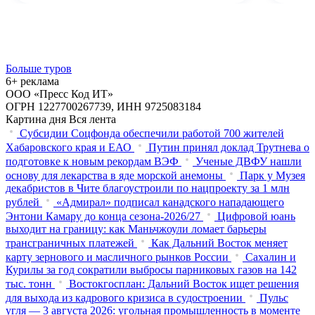
Больше туров
6+ реклама
ООО «Пресс Код ИТ»
ОГРН 1227700267739, ИНН 9725083184
Картина дня
Вся лента
Субсидии Соцфонда обеспечили работой 700 жителей
Хабаровского края и ЕАО
Путин принял доклад Трутнева о
подготовке к новым рекордам ВЭФ
Ученые ДВФУ нашли
основу для лекарства в яде морской анемоны
Парк у Музея
декабристов в Чите благоустроили по нацпроекту за 1 млн
рублей
«Адмирал» подписал канадского нападающего
Энтони Камару до конца сезона-2026/27
Цифровой юань
выходит на границу: как Маньчжоули ломает барьеры
трансграничных платежей
Как Дальний Восток меняет
карту зернового и масличного рынков России
Сахалин и
Курилы за год сократили выбросы парниковых газов на 142
тыс. тонн
Востокгосплан: Дальний Восток ищет решения
для выхода из кадрового кризиса в судостроении
Пульс
угля — 3 августа 2026: угольная промышленность в моменте