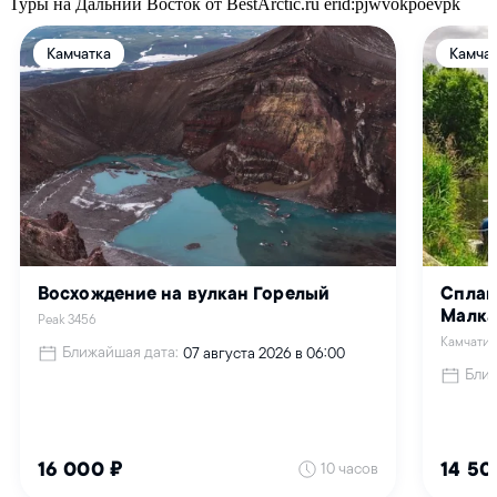
Туры на Дальний Восток от BestArctic.ru
erid:pjwvokpoevpk