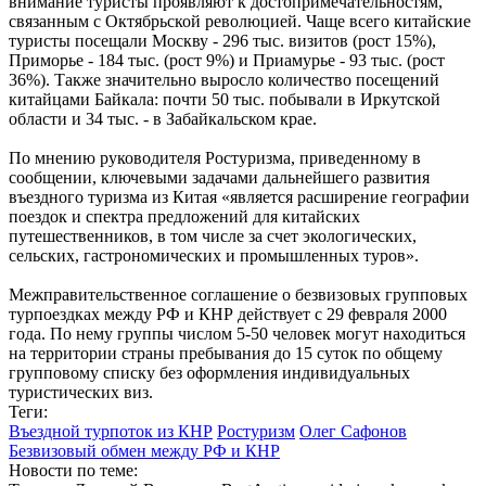
внимание туристы проявляют к достопримечательностям,
связанным с Октябрьской революцией. Чаще всего китайские
туристы посещали Москву - 296 тыс. визитов (рост 15%),
Приморье - 184 тыс. (рост 9%) и Приамурье - 93 тыс. (рост
36%). Также значительно выросло количество посещений
китайцами Байкала: почти 50 тыс. побывали в Иркутской
области и 34 тыс. - в Забайкальском крае.
По мнению руководителя Ростуризма, приведенному в
сообщении, ключевыми задачами дальнейшего развития
въездного туризма из Китая «является расширение географии
поездок и спектра предложений для китайских
путешественников, в том числе за счет экологических,
сельских, гастрономических и промышленных туров».
Межправительственное соглашение о безвизовых групповых
турпоездках между РФ и КНР действует с 29 февраля 2000
года. По нему группы числом 5-50 человек могут находиться
на территории страны пребывания до 15 суток по общему
групповому списку без оформления индивидуальных
туристических виз.
Теги:
Въездной турпоток из КНР
Ростуризм
Олег Сафонов
Безвизовый обмен между РФ и КНР
Новости по теме: