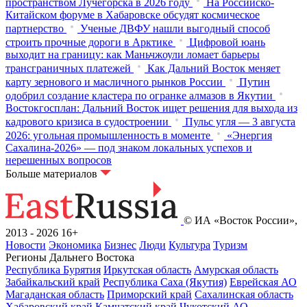
пространством Лучегорска в 2026 году
На Российско-
Китайском форуме в Хабаровске обсудят космическое
партнерство
Ученые ДВФУ нашли выгодный способ
строить прочные дороги в Арктике
Цифровой юань
выходит на границу: как Маньчжоули ломает барьеры
трансграничных платежей
Как Дальний Восток меняет
карту зернового и масличного рынков России
Путин
одобрил создание кластера по огранке алмазов в Якутии
Востокгосплан: Дальний Восток ищет решения для выхода из
кадрового кризиса в судостроении
Пульс угля — 3 августа
2026: угольная промышленность в моменте
«Энергия
Сахалина-2026» — под знаком локальных успехов и
нерешенных вопросов
Больше материалов
© ИА «Восток России»,
2013 - 2026
16+
Новости
Экономика
Бизнес
Люди
Культура
Туризм
Регионы Дальнего Востока
Республика Бурятия
Иркутская область
Амурская область
Забайкальский край
Республика Саха (Якутия)
Еврейская АО
Магаданская область
Приморский край
Сахалинская область
Хабаровский край
Камчатский край
Чукотский АО