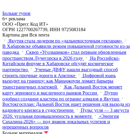
Больше туров
6+ реклама
ООО «Пресс Код ИТ»
ОГРН 1227700267739, ИНН 9725083184
Картина дня
Вся лента
Якутия стала лидером по «дальневосточным гектарам»
В Хабаровске объявили режим повышенной готовности из‑за
паводка
Сквер «Угольщиков» стал первым обновленным
пространством Лучегорска в 2026 году
На Российско-
Китайском форуме в Хабаровске обсудят космическое
партнерство
Ученые ДВФУ нашли выгодный способ
строить прочные дороги в Арктике
Цифровой юань
выходит на границу: как Маньчжоули ломает барьеры
трансграничных платежей
Как Дальний Восток меняет
карту зернового и масличного рынков России
Путин
одобрил создание кластера по огранке алмазов в Якутии
Востокгосплан: Дальний Восток ищет решения для выхода из
кадрового кризиса в судостроении
Пульс угля — 3 августа
2026: угольная промышленность в моменте
«Энергия
Сахалина-2026» — под знаком локальных успехов и
нерешенных вопросов
Больше материалов