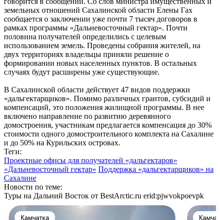
говорится в сообщении. Со слов министра имущественных и
земельных отношений Сахалинской области Елены Гах
сообщается о заключении уже почти 7 тысяч договоров в
рамках программы «Дальневосточный гектар». Почти
половина получателей определились с целевым
использованием земель. Проведены собрания жителей, на
двух территориях владельцы приняли решение о
формировании новых населенных пунктов. В остальных
случаях будут расширены уже существующие.
В Сахалинской области действует 47 видов поддержки
«дальгектарщиков». Помимо различных грантов, субсидий и
компенсаций, это положения жилищной программы. В нее
включено направление по развитию деревянного
домостроения, участникам предлагается компенсация до 30%
стоимости одного домостроительного комплекта на Сахалине
и до 50% на Курильских островах.
Теги:
Проектные офисы для получателей «дальгектаров»
«Дальневосточный гектар»
Поддержка «дальгектарщиков» на
Сахалине
Новости по теме:
Туры на Дальний Восток от BestArctic.ru
erid:pjwvokpoevpk