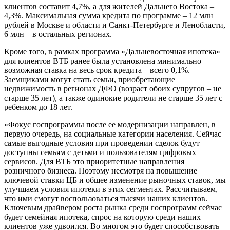
клиентов составит 4,7%, а для жителей Дальнего Востока –
4,3%. Максимальная сумма кредита по программе – 12 млн
рублей в Москве и области и Санкт-Петербурге и Ленобласти,
6 млн – в остальных регионах.
Кроме того, в рамках программа «Дальневосточная ипотека»
для клиентов ВТБ ранее была установлена минимально
возможная ставка на весь срок кредита – всего 0,1%.
Заемщиками могут стать семьи, приобретающие
недвижимость в регионах ДФО (возраст обоих супругов – не
старше 35 лет), а также одинокие родители не старше 35 лет с
ребенком до 18 лет.
«Фокус госпрограммы после ее модернизации направлен, в
первую очередь, на социальные категории населения. Сейчас
самые выгодные условия при проведении сделок будут
доступны семьям с детьми и пользователям цифровых
сервисов. Для ВТБ это приоритетные направления
розничного бизнеса. Поэтому несмотря на повышение
ключевой ставки ЦБ и общее изменение рыночных ставок, мы
улучшаем условия ипотеки в этих сегментах. Рассчитываем,
что ими смогут воспользоваться тысячи наших клиентов.
Ключевым драйвером роста рынка среди госпрограмм сейчас
будет семейная ипотека, спрос на которую среди наших
клиентов уже удвоился. Во многом это будет способствовать