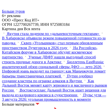
Больше туров
6+ реклама
ООО «Пресс Код ИТ»
ОГРН 1227700267739, ИНН 9725083184
Картина дня
Вся лента
Якутия стала лидером по «дальневосточным гектарам»
В Хабаровске объявили режим повышенной готовности из‑за
паводка
Сквер «Угольщиков» стал первым обновленным
пространством Лучегорска в 2026 году
На Российско-
Китайском форуме в Хабаровске обсудят космическое
партнерство
Ученые ДВФУ нашли выгодный способ
строить прочные дороги в Арктике
Бюллетень EastRussia:
аналитический обзор социальной сферы ДФО — лето 2026
Цифровой юань выходит на границу: как Маньчжоули ломает
барьеры трансграничных платежей
Путин одобрил
создание кластера по огранке алмазов в Якутии
Как
Дальний Восток меняет карту зернового и масличного рынков
России
Востокгосплан: Дальний Восток ищет решения для
выхода из кадрового кризиса в судостроении
Пульс угля —
3 августа 2026: угольная промышленность в моменте
Больше материалов