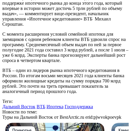
поддержке ипотечного рынка до конца этого года, который
впервые в истории может достичь 5 трлн рублей по объему
выдач», — комментирует вице-президент, начальник
управления «Ипотечное кредитование» ВТБ Михаил
Сероштан.
С момента расширения условий семейной ипотеки для
заемщиков с одним ребенком клиенты ВТБ удвоили спрос на
программу. Среднемесячный объем выдач по ней за первое
полугодие 2021 года составил 3 млрд рублей, а после 1 июля –
уже 6 млрд. Эксперты банка прогнозируют дальнейший рост
спроса в четвертом квартале.
ВТБ – один из лидеров рынка ипотечного кредитования в
России. По итогам восьми месяцев 2021 года клиенты банка
оформили жилищные кредиты на сумму порядка 700 млрд
рублей. Это почти на треть превышает показатель за
аналогичный период прошлого года.
Теги:
Дальний Восток
ВТБ
Ипотека
Господдержка
Новости по теме:
Туры на Дальний Восток от BestArctic.ru
erid:pjwvokpoevpk