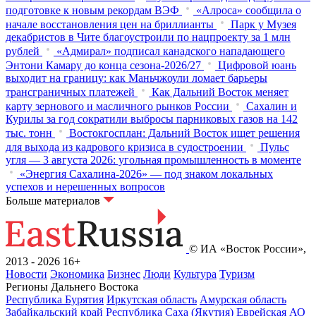
подготовке к новым рекордам ВЭФ
«Алроса» сообщила о
начале восстановления цен на бриллианты
Парк у Музея
декабристов в Чите благоустроили по нацпроекту за 1 млн
рублей
«Адмирал» подписал канадского нападающего
Энтони Камару до конца сезона-2026/27
Цифровой юань
выходит на границу: как Маньчжоули ломает барьеры
трансграничных платежей
Как Дальний Восток меняет
карту зернового и масличного рынков России
Сахалин и
Курилы за год сократили выбросы парниковых газов на 142
тыс. тонн
Востокгосплан: Дальний Восток ищет решения
для выхода из кадрового кризиса в судостроении
Пульс
угля — 3 августа 2026: угольная промышленность в моменте
«Энергия Сахалина-2026» — под знаком локальных
успехов и нерешенных вопросов
Больше материалов
© ИА «Восток России»,
2013 - 2026
16+
Новости
Экономика
Бизнес
Люди
Культура
Туризм
Регионы Дальнего Востока
Республика Бурятия
Иркутская область
Амурская область
Забайкальский край
Республика Саха (Якутия)
Еврейская АО