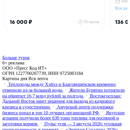
Больше туров
6+ реклама
ООО «Пресс Код ИТ»
ОГРН 1227700267739, ИНН 9725083184
Картина дня
Вся лента
Теплоходы между Хэйхэ и Благовещенском временно
отменили из-за большой воды
Жители Бурятии потратили
на общепит 16,7 млрд рублей за полгода
Востокгосплан:
Дальний Восток ищет решения для выхода из кадрового
кризиса в судостроении
Амурский центр поддержки
бизнеса попал в топ 10 лучших организаций РФ
Якутские
аграрии получили более 630 тонн топлива для посевной и
заготовки кормов
Пульс угля — 3 августа 2026: угольная
промышленность в моменте
«Энергия Сахалина-2026» —