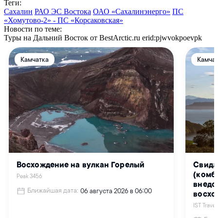
Теги:
Сахалин
РАО ЭС Востока
ОАО «Сахалинэнерго»
ПС
«Хомутово-2» - ПС «Корсаковская»
Новости по теме:
Туры на Дальний Восток от BestArctic.ru
erid:pjwvokpoevpk