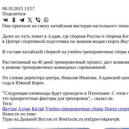
08.10.2015 13:57
Поделиться
Они приехали на смену китайским мастерам настольного тенни
Далее их путь лежит в Алдан, где сборная России и сборная 
в Центре спортивной подготовки по зимним видам спорта Яку
В составе китайской сборной на учебно-тренировочные сбор
Рассчитанный на 40 дней тренировочный процесс даст возможно
в режиме тренировочных командных соревнований.
По словам директора центра, Николая Иванова, Алданский це
года в Южной Корее.
"Следующая олимпиада будет проходить в Пхенчхане. С этим го
это приоритетные факторы для тренировок",- сказал он.
Теги:
Якутия
Алдан
Китай
Учебно-трнировочные сборы
Центр спор
Новости по теме:
Туры на Дальний Восток от BestArctic.ru
erid:pjwvokpoevpk