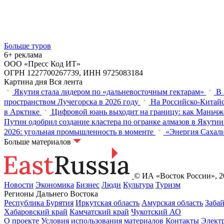
Больше туров
6+ реклама
ООО «Пресс Код ИТ»
ОГРН 1227700267739, ИНН 9725083184
Картина дня
Вся лента
Якутия стала лидером по «дальневосточным гектарам»
В 
пространством Лучегорска в 2026 году
На Российско-Китайс
в Арктике
Цифровой юань выходит на границу: как Маньчж
Путин одобрил создание кластера по огранке алмазов в Якутии
2026: угольная промышленность в моменте
«Энергия Сахали
Больше материалов
© ИА «Восток России», 20
Новости
Экономика
Бизнес
Люди
Культура
Туризм
Регионы Дальнего Востока
Республика Бурятия
Иркутская область
Амурская область
Заба
Хабаровский край
Камчатский край
Чукотский АО
О проекте
Условия использования материалов
Контакты
Элект