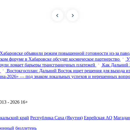
Хабаровске объявили режим повышенной готовности из‑за паво
ком форуме в Хабаровске обсудят космическое партнерство
У
оули ломает барьеры трансграничных платежей
Как Дальний 
Востокгосплан: Дальний Восток ищет решения для выхода из
на-2026» — под знаком локальных успехов и нерешенных вопр
13 - 2026
16+
йкальский край
Республика Саха (Якутия)
Еврейская АО
Магадан
ронный бюллетень