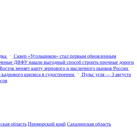
дка
Сквер «Угольщиков» стал первым обновленным
ченые ДВФУ нашли выгодный способ строить прочные дороги
Восток меняет карту зернового и масличного рынков России
 кадрового кризиса в судостроении
Пульс угля — 3 августа
осов
ская область
Приморский край
Сахалинская область