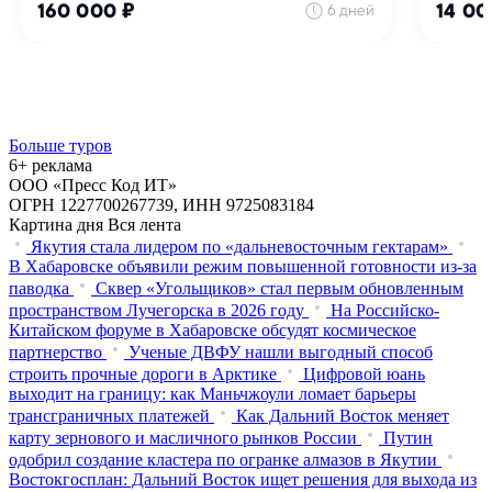
Больше туров
6+ реклама
ООО «Пресс Код ИТ»
ОГРН 1227700267739, ИНН 9725083184
Картина дня
Вся лента
Якутия стала лидером по «дальневосточным гектарам»
В Хабаровске объявили режим повышенной готовности из‑за
паводка
Сквер «Угольщиков» стал первым обновленным
пространством Лучегорска в 2026 году
На Российско-
Китайском форуме в Хабаровске обсудят космическое
партнерство
Ученые ДВФУ нашли выгодный способ
строить прочные дороги в Арктике
Цифровой юань
выходит на границу: как Маньчжоули ломает барьеры
трансграничных платежей
Как Дальний Восток меняет
карту зернового и масличного рынков России
Путин
одобрил создание кластера по огранке алмазов в Якутии
Востокгосплан: Дальний Восток ищет решения для выхода из