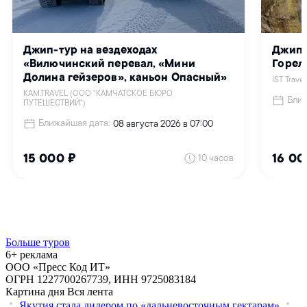
Больше туров
6+ реклама
ООО «Пресс Код ИТ»
ОГРН 1227700267739, ИНН 9725083184
Картина дня
Вся лента
Якутия стала лидером по «дальневосточным гектарам»