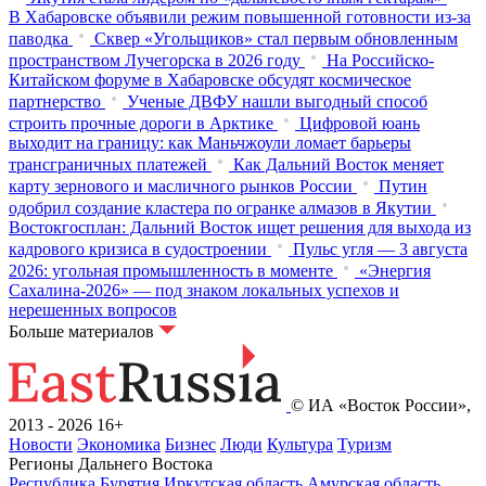
В Хабаровске объявили режим повышенной готовности из‑за
паводка
Сквер «Угольщиков» стал первым обновленным
пространством Лучегорска в 2026 году
На Российско-
Китайском форуме в Хабаровске обсудят космическое
партнерство
Ученые ДВФУ нашли выгодный способ
строить прочные дороги в Арктике
Цифровой юань
выходит на границу: как Маньчжоули ломает барьеры
трансграничных платежей
Как Дальний Восток меняет
карту зернового и масличного рынков России
Путин
одобрил создание кластера по огранке алмазов в Якутии
Востокгосплан: Дальний Восток ищет решения для выхода из
кадрового кризиса в судостроении
Пульс угля — 3 августа
2026: угольная промышленность в моменте
«Энергия
Сахалина-2026» — под знаком локальных успехов и
нерешенных вопросов
Больше материалов
© ИА «Восток России»,
2013 - 2026
16+
Новости
Экономика
Бизнес
Люди
Культура
Туризм
Регионы Дальнего Востока
Республика Бурятия
Иркутская область
Амурская область