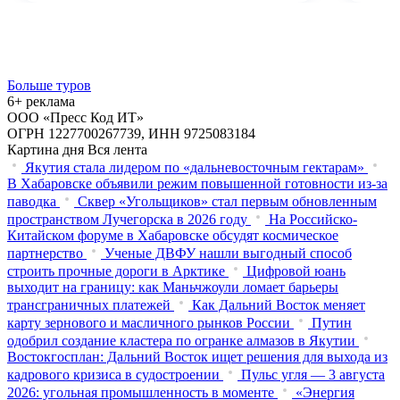
Больше туров
6+ реклама
ООО «Пресс Код ИТ»
ОГРН 1227700267739, ИНН 9725083184
Картина дня
Вся лента
Якутия стала лидером по «дальневосточным гектарам»
В Хабаровске объявили режим повышенной готовности из‑за
паводка
Сквер «Угольщиков» стал первым обновленным
пространством Лучегорска в 2026 году
На Российско-
Китайском форуме в Хабаровске обсудят космическое
партнерство
Ученые ДВФУ нашли выгодный способ
строить прочные дороги в Арктике
Цифровой юань
выходит на границу: как Маньчжоули ломает барьеры
трансграничных платежей
Как Дальний Восток меняет
карту зернового и масличного рынков России
Путин
одобрил создание кластера по огранке алмазов в Якутии
Востокгосплан: Дальний Восток ищет решения для выхода из
кадрового кризиса в судостроении
Пульс угля — 3 августа
2026: угольная промышленность в моменте
«Энергия