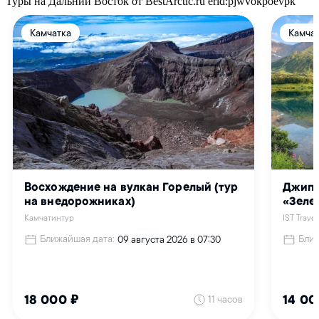
Туры на Дальний Восток от BestArctic.ru
erid:pjwvokpoevpk