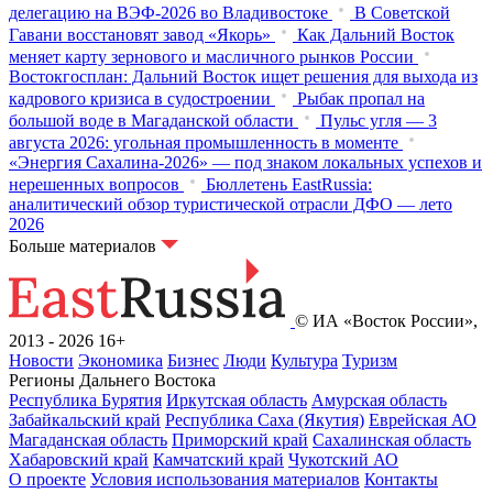
делегацию на ВЭФ‑2026 во Владивостоке
В Советской
Гавани восстановят завод «Якорь»
Как Дальний Восток
меняет карту зернового и масличного рынков России
Востокгосплан: Дальний Восток ищет решения для выхода из
кадрового кризиса в судостроении
Рыбак пропал на
большой воде в Магаданской области
Пульс угля — 3
августа 2026: угольная промышленность в моменте
«Энергия Сахалина-2026» — под знаком локальных успехов и
нерешенных вопросов
Бюллетень EastRussia:
аналитический обзор туристической отрасли ДФО — лето
2026
Больше материалов
© ИА «Восток России»,
2013 - 2026
16+
Новости
Экономика
Бизнес
Люди
Культура
Туризм
Регионы Дальнего Востока
Республика Бурятия
Иркутская область
Амурская область
Забайкальский край
Республика Саха (Якутия)
Еврейская АО
Магаданская область
Приморский край
Сахалинская область
Хабаровский край
Камчатский край
Чукотский АО
О проекте
Условия использования материалов
Контакты