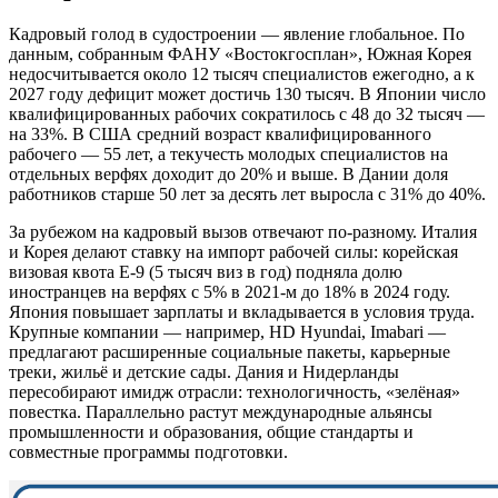
Кадровый голод в судостроении — явление глобальное. По
данным, собранным ФАНУ «Востокгосплан», Южная Корея
недосчитывается около 12 тысяч специалистов ежегодно, а к
2027 году дефицит может достичь 130 тысяч. В Японии число
квалифицированных рабочих сократилось с 48 до 32 тысяч —
на 33%. В США средний возраст квалифицированного
рабочего — 55 лет, а текучесть молодых специалистов на
отдельных верфях доходит до 20% и выше. В Дании доля
работников старше 50 лет за десять лет выросла с 31% до 40%.
За рубежом на кадровый вызов отвечают по-разному. Италия
и Корея делают ставку на импорт рабочей силы: корейская
визовая квота E-9 (5 тысяч виз в год) подняла долю
иностранцев на верфях с 5% в 2021-м до 18% в 2024 году.
Япония повышает зарплаты и вкладывается в условия труда.
Крупные компании — например, HD Hyundai, Imabari —
предлагают расширенные социальные пакеты, карьерные
треки, жильё и детские сады. Дания и Нидерланды
пересобирают имидж отрасли: технологичность, «зелёная»
повестка. Параллельно растут международные альянсы
промышленности и образования, общие стандарты и
совместные программы подготовки.