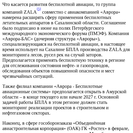
Что касается развития беспилотной авиации, то группа
[5]
компаний ZALA
совместно с авиакомпанией «Аврора»
намерена расширять сферу применения беспилотных
летательных аппаратов в Сахалинской области. Соглашение
было подписано в июне на полях Петербургского
международного экономического форума (ПМЭФ). Компания
«Аврора-БАС» (дочерняя структура «Авроры»),
специализирующаяся на беспилотной авиации, в настоящее
время использует на Сахалине БПЛА производства ZALA для
мониторинга лесов, русел рек на случай заторов.
Предполагается применять беспилотную технику в регионе
для отслеживания состояния нефте- и газопроводов,
обследования объектов повышенной опасности и мест
чрезвычайных ситуаций.
Также филиал компании «Аврора - Беспилотные
авиационные системы» предполагается открыть в Амурской
области – в конце текущего или начале 2027 г. Основной
задачей работы БПЛА в этом регионе должен стать
мониторинг реализации проектов в строительном и
нефтегазовом секторах.
Наконец, в сфере гособоронзаказа «Объединённая
авиастроительная корпорация» (ОАК) ГК «Ростех» в феврале,