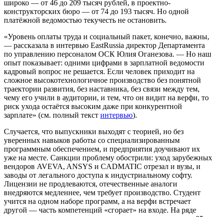
широко — от 46 до 209 тысяч рублей, в проектно-
конструкторских бюро — от 74 до 193 тысяч. Но одной
платёжной ведомостью текучесть не остановить.
«Уровень оплаты труда и социальный пакет, конечно, важны,
— рассказала в интервью EastRussia директор Департамента
по управлению персоналом ОСК Юлия Оганезова. — Но наш
опыт показывает: одними цифрами в зарплатной ведомости
кадровый вопрос не решается. Если человек приходит на
сложное высокотехнологичное производство без понятной
траектории развития, без наставника, без связи между тем,
чему его учили в аудитории, и тем, что он видит на верфи, то
риск ухода остаётся высоким даже при конкурентной
зарплате» (см. полный текст
интервью
).
Случается, что выпускники выходят с теорией, но без
уверенных навыков работы со специализированным
программным обеспечением, и предприятия доучивают их
уже на месте. Санкции проблему обострили: уход зарубежных
вендоров AVEVA, ANSYS и CADMATIC отрезал и вузы, и
заводы от легального доступа к индустриальному софту.
Лицензии не продлеваются, отечественные аналоги
внедряются медленнее, чем требует производство. Студент
учится на одном наборе программ, а на верфи встречает
другой — часть компетенций «сгорает» на входе. На ряде