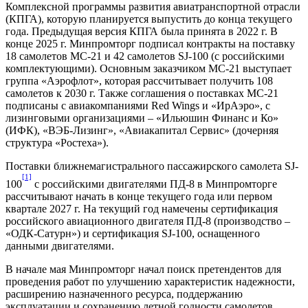
Комплексной программы развития авиатранспортной отрасли
(КПГА), которую планируется выпустить до конца текущего
года. Предыдущая версия КПГА была принята в 2022 г. В
конце 2025 г. Минпромторг подписал контракты на поставку
18 самолетов МС-21 и 42 самолетов SJ-100 (с российскими
комплектующими). Основным заказчиком МС-21 выступает
группа «Аэрофлот», которая рассчитывает получить 108
самолетов к 2030 г. Также соглашения о поставках МС-21
подписаны с авиакомпаниями Red Wings и «ИрАэро», с
лизинговыми организациями – «Ильюшин Финанс и Ко»
(ИФК), «ВЭБ-Лизинг», «Авиакапитал Сервис» (дочерняя
структура «Ростеха»).
Поставки ближнемагистрального пассажирского самолета SJ-
[1]
100
с российскими двигателями ПД-8 в Минпромторге
рассчитывают начать в конце текущего года или первом
квартале 2027 г. На текущий год намечены сертификация
российского авиационного двигателя ПД-8 (производство –
«ОДК-Сатурн») и сертификация SJ-100, оснащенного
данными двигателями.
В начале мая Минпромторг начал поиск претендентов для
проведения работ по улучшению характеристик надежности,
расширению назначенного ресурса, поддержанию
эксплуатации и сохранению летной годности самолетов