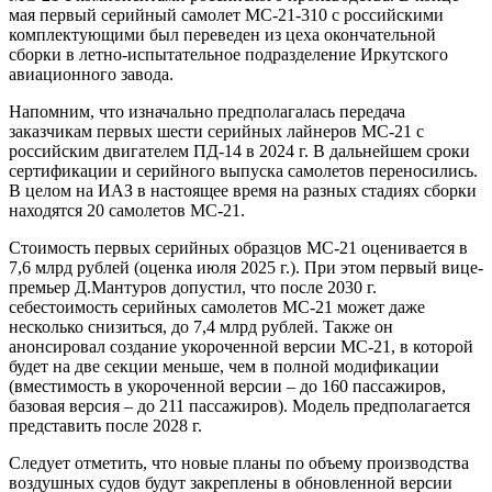
мая первый серийный самолет МС-21-310 с российскими
комплектующими был переведен из цеха окончательной
сборки в летно-испытательное подразделение Иркутского
авиационного завода.
Напомним, что изначально предполагалась передача
заказчикам первых шести серийных лайнеров МС-21 с
российским двигателем ПД-14 в 2024 г. В дальнейшем сроки
сертификации и серийного выпуска самолетов переносились.
В целом на ИАЗ в настоящее время на разных стадиях сборки
находятся 20 самолетов МС-21.
Стоимость первых серийных образцов МС-21 оценивается в
7,6 млрд рублей (оценка июля 2025 г.). При этом первый вице-
премьер Д.Мантуров допустил, что после 2030 г.
себестоимость серийных самолетов МС-21 может даже
несколько снизиться, до 7,4 млрд рублей. Также он
анонсировал создание укороченной версии МС-21, в которой
будет на две секции меньше, чем в полной модификации
(вместимость в укороченной версии – до 160 пассажиров,
базовая версия – до 211 пассажиров). Модель предполагается
представить после 2028 г.
Следует отметить, что новые планы по объему производства
воздушных судов будут закреплены в обновленной версии