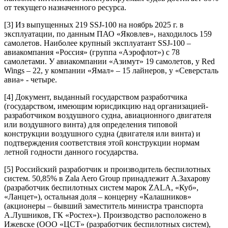
от текущего назначенного ресурса.
[3]
Из выпущенных 219 SSJ-100 на ноябрь 2025 г. в
эксплуатации, по данным ПАО «Яковлев», находилось 159
самолетов. Наиболее крупный эксплуатант SSJ-100 –
авиакомпания «Россия» (группа «Аэрофлот») с 78
самолетами. У авиакомпании «Азимут» 19 самолетов, у Red
Wings – 22, у компании «Ямал» – 15 лайнеров, у «Северсталь
авиа» - четыре.
[4]
Документ, выданный государством разработчика
(государством, имеющим юрисдикцию над организацией-
разработчиком воздушного судна, авиационного двигателя
или воздушного винта) для определения типовой
конструкции воздушного судна (двигателя или винта) и
подтверждения соответствия этой конструкции нормам
летной годности данного государства.
[5]
Российский разработчик и производитель беспилотных
систем. 50,85% в Zala Aero Group принадлежит А.Захарову
(разработчик беспилотных систем марок ZALA, «Куб»,
«Ланцет»), остальная доля – концерну «Калашников»
(акционеры – бывший заместитель министра транспорта
А.Лушников, ГК «Ростех»). Производство расположено в
Ижевске (ООО «ЦСТ» (разработчик беспилотных систем),