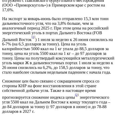
отгружено с Павловского буроугольного месторождения
(ООО «Приморскуголь») в Приморском крае с ростом на
17,6%.
На экспорт за январь-июнь было отправлено 15,3 млн тонн
дальневосточного угля, что на 3,8% больше, чем за
аналогичный период 2025 г. При этом цены на российский
энергетический уголь в портах Дальнего Востока (FOB
[1]
Дальний Восток
) 1 июля за неделю к 26 июня снизились на
6-7% (на 6,5 долларов за тонну). Цена на уголь
калорийностью 5000 ккал на 1 кг упала до 88,5 долларов за
тонну, цена на уголь 5500 ккал на 1 кг – до 97 долларов за
тонну. Цены на полутвердый коксующийся металлургический
уголь марки Ж в дальневосточных портах 1 июля за неделю к
26 июня снизились на 6,2%, до 158,5 долларов за тонну, что
стало наиболее сильным недельным падением с начала года.
Снижение цен было связано с сокращением спроса со
стороны КНР на фоне восстановления в этой стране
собственной добычи угля. Также в настоящее время
[2]
прогнозируется снижение индекса цены
энергетического
угля 5500 ккал на Дальнем Востоке к концу текущего года –
до 84 долларов за тонну (с 97 долларов в июне) и до 78-88
долларов в 2027 г.