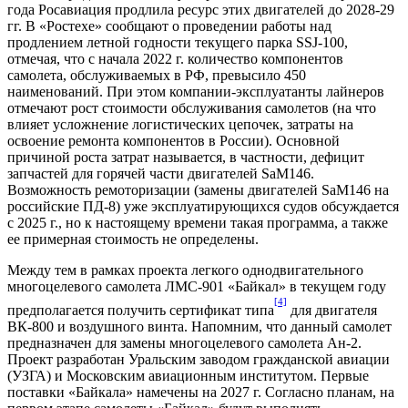
года Росавиация продлила ресурс этих двигателей до 2028-29
гг. В «Ростехе» сообщают о проведении работы над
продлением летной годности текущего парка SSJ-100,
отмечая, что с начала 2022 г. количество компонентов
самолета, обслуживаемых в РФ, превысило 450
наименований. При этом компании-эксплуатанты лайнеров
отмечают рост стоимости обслуживания самолетов (на что
влияет усложнение логистических цепочек, затраты на
освоение ремонта компонентов в России). Основной
причиной роста затрат называется, в частности, дефицит
запчастей для горячей части двигателей SaM146.
Возможность ремоторизации (замены двигателей SaM146 на
российские ПД-8) уже эксплуатирующихся судов обсуждается
с 2025 г., но к настоящему времени такая программа, а также
ее примерная стоимость не определены.
Между тем в рамках проекта легкого однодвигательного
многоцелевого самолета ЛМС-901 «Байкал» в текущем году
[4]
предполагается получить сертификат типа
для двигателя
ВК-800 и воздушного винта. Напомним, что данный самолет
предназначен для замены многоцелевого самолета Ан-2.
Проект разработан Уральским заводом гражданской авиации
(УЗГА) и Московским авиационным институтом. Первые
поставки «Байкала» намечены на 2027 г. Согласно планам, на