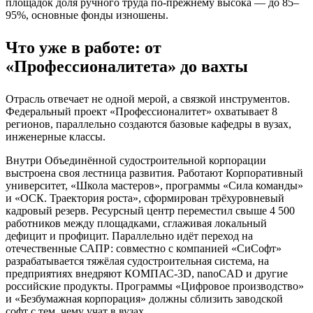
площадок доля ручного труда по-прежнему высока — до 85–
95%, основные фонды изношены.
Что уже в работе: от
«Профессионалитета» до вахты
Отрасль отвечает не одной мерой, а связкой инструментов.
Федеральный проект «Профессионалитет» охватывает 8
регионов, параллельно создаются базовые кафедры в вузах,
инженерные классы.
Внутри Объединённой судостроительной корпорации
выстроена своя лестница развития. Работают Корпоративный
университет, «Школа мастеров», программы «Сила команды»
и «ОСК. Траектория роста», сформирован трёхуровневый
кадровый резерв. Ресурсный центр переместил свыше 4 500
работников между площадками, сглаживая локальный
дефицит и профицит. Параллельно идёт переход на
отечественные САПР: совместно с компанией «СиСофт»
разрабатывается тяжёлая судостроительная система, на
предприятиях внедряют КОМПАС-3D, nanoCAD и другие
российские продукты. Программы «Цифровое производство»
и «Безбумажная корпорация» должны сблизить заводской
софт с тем, чему учат в вузах.