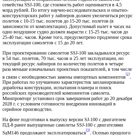
семейства SSJ-100, где стоимость работ оценивается в 4,5
млрд рублей. По итогу научно-исследовательских и опытно-
конструкторских работ у лайнеров должен увеличиться ресурс
полетов с 10-15 тыс. полетов до 15-20 тыс. полетов (в
зависимости от комплектации). Допустимый налет в часах на
одно воздушное судно должен вырасти с 15-25 тыс. часов до
25-40 тыс. часов. Кроме того, предусмотрено продление срока
эксплуатации самолетов с 15 до 20 лет.
При проектировании самолетов SSJ-100 закладывался ресурс
в 54 тыс. полетов, 70 тыс. часов и 25 лет эксплуатации, но
текущий ресурс лайнеров по количеству полетов в четыре
раза меньше изначальных проектных показателей, в том числе
[2]
в связи с необходимостью замены импортных компонентов
.
При работах по улучшению характеристик запланированы
доработка конструкции, испытания планера и поиск
российских производителей компонентов самолета.
Минпромторг установил срок завершения работ до 20 декабря
2028 г. с условием готовности внедрения инноваций в
серийное производство.
На фоне подготовки к выпуску версии SJ-100 с двигателем
ПД-8 ранее выпущенные самолеты SSJ-100 с двигателями
[3]
SaM146 продолжают эксплуатироваться
. Осенью прошлого