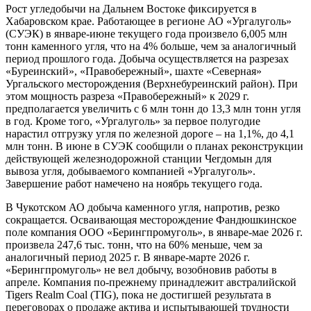
Рост угледобычи на Дальнем Востоке фиксируется в
Хабаровском крае. Работающее в регионе АО «Ургалуголь»
(СУЭК) в январе-июне текущего года произвело 6,005 млн
тонн каменного угля, что на 4% больше, чем за аналогичный
период прошлого года. Добыча осуществляется на разрезах
«Буреинский», «Правобережный», шахте «Северная»
Ургальского месторождения (Верхнебуреинский район). При
этом мощность разреза «Правобережный» к 2029 г.
предполагается увеличить с 6 млн тонн до 13,3 млн тонн угля
в год. Кроме того, «Ургалуголь» за первое полугодие
нарастил отгрузку угля по железной дороге – на 1,1%, до 4,1
млн тонн. В июне в СУЭК сообщили о планах реконструкции
действующей железнодорожной станции Чегдомын для
вывоза угля, добываемого компанией «Ургалуголь».
Завершение работ намечено на ноябрь текущего года.
В Чукотском АО добыча каменного угля, напротив, резко
сокращается. Осваивающая месторождение Фандюшкинское
поле компания ООО «Берингпромуголь», в январе-мае 2026 г.
произвела 247,6 тыс. тонн, что на 60% меньше, чем за
аналогичный период 2025 г. В январе-марте 2026 г.
«Берингпромуголь» не вел добычу, возобновив работы в
апреле. Компания по-прежнему принадлежит австралийской
Tigers Realm Coal (TIG), пока не достигшей результата в
переговорах о продаже актива и испытывающей трудности