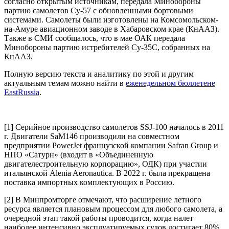
согласно открытым источникам, передала Минобороны
партию самолетов Су-57 с обновленными бортовыми
системами. Самолеты были изготовлены на Комсомольском-
на-Амуре авиационном заводе в Хабаровском крае (КнААЗ).
Также в СМИ сообщалось, что в мае ОАК передала
Минобороны партию истребителей Су-35С, собранных на
КнААЗ.
Полную версию текста и аналитику по этой и другим
актуальным темам можно найти в
еженедельном бюллетене
EastRussia
.
[1]
Серийное производство самолетов SSJ-100 началось в 2011
г. Двигатели SaM146 производили на совместном
предприятии PowerJet французской компании Safran Group и
НПО «Сатурн» (входит в «Объединенную
двигателестроительную корпорацию», ОДК) при участии
итальянской Alenia Aeronautica. В 2022 г. была прекращена
поставка импортных комплектующих в Россию.
[2]
В Минпромторге отмечают, что расширение летного
ресурса является плановым процессом для любого самолета, а
очередной этап такой работы проводится, когда налет
наиболее интенсивно эксплуатируемых судов достигает 80%