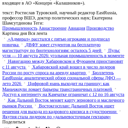
входящее в АО «Концерн «Калашников»).
текст: Ростислав Туровский, научный редактор EastRussia,
профессор ВШЭ, доктор политических наук; Екатерина
Шамсутдинова
Теги:
Промышленность
Авиастроение
Авиация
Производство
Картина дня
Вся лента
«Адмирал» расстался с пятью игроками и подписал
новичка
ДВФУ зовет студентов на бесплатную
магистратуру по биотехнологиям: осталось 5 дней
Пульс
угля — 10 августа 2026: угольная промышленность в моменте
Навигацию между Хабаровском и Фуюанем приостановят
с 11 августа
Хабаровский край вошел в число лидеров
России по росту спроса на аренду квартир
Бюллетень
EastRussia: аналитический обзор социальной сферы ДФО —
лето 2026
Цифровой юань выходит на границу: как
Маньчжоули ломает барьеры трансграничных платежей
Доступ к интернету на Камчатке ограничат с 12 по 16 августа
Как Дальний Восток меняет карту зернового и масличного
рынков России
Востокгосплан: Дальний Восток ищет
решения для выхода из кадрового кризиса в судостроении
Якутия стала лидером по «дальневосточным гектарам»
Поделиться