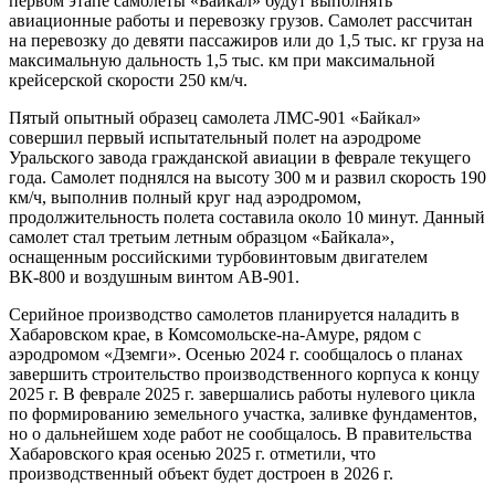
первом этапе самолеты «Байкал» будут выполнять
авиационные работы и перевозку грузов. Самолет рассчитан
на перевозку до девяти пассажиров или до 1,5 тыс. кг груза на
максимальную дальность 1,5 тыс. км при максимальной
крейсерской скорости 250 км/ч.
Пятый опытный образец самолета ЛМС-901 «Байкал»
совершил первый испытательный полет на аэродроме
Уральского завода гражданской авиации в феврале текущего
года. Самолет поднялся на высоту 300 м и развил скорость 190
км/ч, выполнив полный круг над аэродромом,
продолжительность полета составила около 10 минут. Данный
самолет стал третьим летным образцом «Байкала»,
оснащенным российскими турбовинтовым двигателем
ВК-800 и воздушным винтом АВ-901.
Серийное производство самолетов планируется наладить в
Хабаровском крае, в Комсомольске-на-Амуре, рядом с
аэродромом «Дземги». Осенью 2024 г. сообщалось о планах
завершить строительство производственного корпуса к концу
2025 г. В феврале 2025 г. завершались работы нулевого цикла
по формированию земельного участка, заливке фундаментов,
но о дальнейшем ходе работ не сообщалось. В правительства
Хабаровского края осенью 2025 г. отметили, что
производственный объект будет достроен в 2026 г.