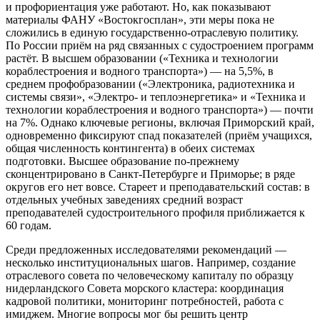
и профориентация уже работают. Но, как показывают
материалы ФАНУ «Востокгосплан», эти меры пока не
сложились в единую государственно-отраслевую политику.
По России приём на ряд связанных с судостроением программ
растёт. В высшем образовании («Техника и технологии
кораблестроения и водного транспорта») — на 5,5%, в
среднем профобразовании («Электроника, радиотехника и
системы связи», «Электро- и теплоэнергетика» и «Техника и
технологии кораблестроения и водного транспорта») — почти
на 7%. Однако ключевые регионы, включая Приморский край,
одновременно фиксируют спад показателей (приём учащихся,
общая численность контингента) в обеих системах
подготовки. Высшее образование по-прежнему
сконцентрировано в Санкт-Петербурге и Приморье; в ряде
округов его нет вовсе. Стареет и преподавательский состав: в
отдельных учебных заведениях средний возраст
преподавателей судостроительного профиля приближается к
60 годам.
Среди предложенных исследователями рекомендаций —
несколько институциональных шагов. Например, создание
отраслевого совета по человеческому капиталу по образцу
нидерландского Совета морского кластера: координация
кадровой политики, мониторинг потребностей, работа с
имиджем. Многие вопросы мог бы решить центр