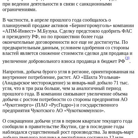
при ведении деятельности в связи с санкционными
ограничениями.
В частности, в апреле прошлого года сообщалось о
планируемой продаже активов «Берингпромуголь» компании
«АПМ-Инвест» М.Бузука. Сделку предстояло одобрить ФАС
и президенту РФ, но по прошествии более года
окончательные договоренности все еще не достигнуты. По
предварительным данным, условием одобрения со стороны
властей является снижение стоимости сделки для продавца и
[3]
увеличение добровольного взноса продавца в бюджет РФ
.
Напротив, добыча бурого угля в регионе, ориентированная на
внутреннее потребление, растет. АО «Шахта Угольная»
(Анадырское месторождение) за январь-май добыло 71 тыс.
угля, что в три раза больше, чем за аналогичный период
прошлого года. В компании связывают увеличение объема
добычи с ростом потребности со стороны предприятия АО
«Чукотэнерго» (ПАО «РусГидро») и государственного
предприятия Чукотского АО «Чукоткоммунхоз».
О сокращении добычи угля в первом квартале текущего года
сообщили в правительстве Якутии, где в последние годы
наблюдался существенный рост производства. За январь-март
добыча твердого топлива в республике составила 12 млн