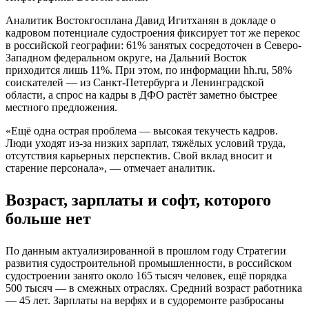
Аналитик Востокгосплана Давид Игитханян в докладе о
кадровом потенциале судостроения фиксирует тот же перекос
в российской географии: 61% занятых сосредоточен в Северо-
Западном федеральном округе, на Дальний Восток
приходится лишь 11%. При этом, по информации hh.ru, 58%
соискателей — из Санкт-Петербурга и Ленинградской
области, а спрос на кадры в ДФО растёт заметно быстрее
местного предложения.
«Ещё одна острая проблема — высокая текучесть кадров.
Люди уходят из-за низких зарплат, тяжёлых условий труда,
отсутствия карьерных перспектив. Свой вклад вносит и
старение персонала», — отмечает аналитик.
Возраст, зарплаты и софт, которого
больше нет
По данным актуализированной в прошлом году Стратегии
развития судостроительной промышленности, в российском
судостроении занято около 165 тысяч человек, ещё порядка
500 тысяч — в смежных отраслях. Средний возраст работника
— 45 лет. Зарплаты на верфях и в судоремонте разбросаны