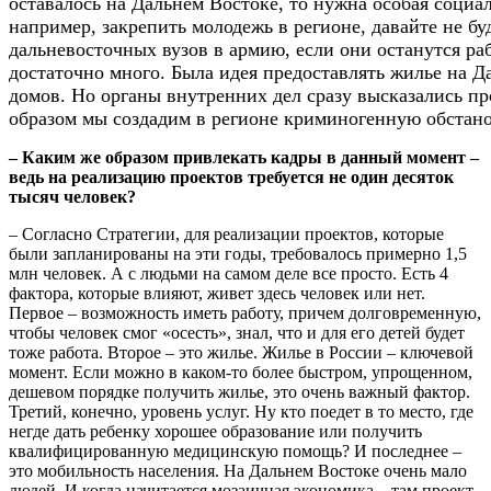
оставалось на Дальнем Востоке, то нужна особая социа
например, закрепить молодежь в регионе, давайте не б
дальневосточных вузов в армию, если они останутся ра
достаточно много. Была идея предоставлять жилье на 
домов. Но органы внутренних дел сразу высказались пр
образом мы создадим в регионе криминогенную обстано
– Каким же образом привлекать кадры в данный момент –
ведь на реализацию проектов требуется не один десяток
тысяч человек?
– Согласно Стратегии, для реализации проектов, которые
были запланированы на эти годы, требовалось примерно 1,5
млн человек. А с людьми на самом деле все просто. Есть 4
фактора, которые влияют, живет здесь человек или нет.
Первое – возможность иметь работу, причем долговременную,
чтобы человек смог «осесть», знал, что и для его детей будет
тоже работа. Второе – это жилье. Жилье в России – ключевой
момент. Если можно в каком-то более быстром, упрощенном,
дешевом порядке получить жилье, это очень важный фактор.
Третий, конечно, уровень услуг. Ну кто поедет в то место, где
негде дать ребенку хорошее образование или получить
квалифицированную медицинскую помощь? И последнее –
это мобильность населения. На Дальнем Востоке очень мало
людей. И когда начитается мозаичная экономика – там проект,