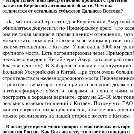
– Игорь Ильич, ваш центр отдельно прописал Стратегию
развития Еврейской автономной области. Чем она
отличается от остальных субъектов Дальнего Востока?
– Да, мы писали Стратегии для Еврейской и Амурской о
обновляться документы по Приморскому краю. Что касае
она не такая мощная в промышленном отношении, зато 
может стать, пожалуй, ключевым регионом в развитии Д
взаимоотношениях с Китаем. У нас вдоль 3000 км гран
крупного моста. Есть погранпереходы через Приморский 
несколько входов в Китай через Амур, которые работаю
Благовещенском). В Хабаровске ввели в эксплуатацию 
Большой Уссурийский в Китай. При этом очень больши
строительством железнодорожного моста Нижнеленинско
строительству которого уже принято решение, должен 
интенсифицирует обмен и товарами, и технологиями, и 
построить в хорошем варианте, сразу на 25–30 млн тон
реальных взаимоотношений с Китаем. Потому что ЕАО 
животноводства, выращивания сои, а также воплощения
можно реализовать на нашей стороне вместе с Китаем.
– В последнее время много говорят о «восточном» векторе
развития России. Как Вы считаете, это ответ на санкции в