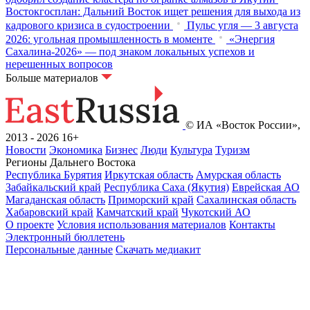
Востокгосплан: Дальний Восток ищет решения для выхода из
кадрового кризиса в судостроении
Пульс угля — 3 августа
2026: угольная промышленность в моменте
«Энергия
Сахалина-2026» — под знаком локальных успехов и
нерешенных вопросов
Больше материалов
© ИА «Восток России»,
2013 - 2026
16+
Новости
Экономика
Бизнес
Люди
Культура
Туризм
Регионы Дальнего Востока
Республика Бурятия
Иркутская область
Амурская область
Забайкальский край
Республика Саха (Якутия)
Еврейская АО
Магаданская область
Приморский край
Сахалинская область
Хабаровский край
Камчатский край
Чукотский АО
О проекте
Условия использования материалов
Контакты
Электронный бюллетень
Персональные данные
Скачать медиакит