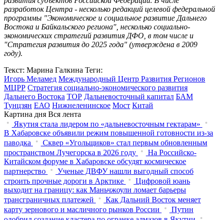
развития субъектов Российской Федерации. В числе
разработок Центра - несколько редакций целевой федеральной
программы "Экономическое и социальное развитие Дальнего
Востока и Байкальского региона", несколько социально-
экономических стратегий развития ДФО, в том числе и
"Стратегия развития до 2025 года" (утверждена в 2009
году).
Текст: Марина Галкина
Теги:
Игорь Меламед
Международный Центр Развития Регионов
МЦРР
Стратегия социально-экономического развития
Дальнего Востока
ТОР
Дальневосточный капитал
БАМ
Тунцзян
ЕАО
Нижнеленинское
Мост
Китай
Картина дня
Вся лента
Якутия стала лидером по «дальневосточным гектарам»
В Хабаровске объявили режим повышенной готовности из‑за
паводка
Сквер «Угольщиков» стал первым обновленным
пространством Лучегорска в 2026 году
На Российско-
Китайском форуме в Хабаровске обсудят космическое
партнерство
Ученые ДВФУ нашли выгодный способ
строить прочные дороги в Арктике
Цифровой юань
выходит на границу: как Маньчжоули ломает барьеры
трансграничных платежей
Как Дальний Восток меняет
карту зернового и масличного рынков России
Путин
одобрил создание кластера по огранке алмазов в Якутии