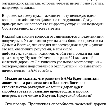
материнского капитала, который человек имеет право тратить,
например, на жилье.
Впрочем, ко всему нужен механизм – эту неплохую идею
восприняли абсолютно буквально и «задушили». Сразу, к
примеру, возник вопрос: кто инфраструктуру к ним подводит?
Соответственно, кто несет затраты?
Каждый раз многие вопросы ограничиваются определенными
полумерами. У нас столько уже начатых больших проектов на
Дальнем Востоке, что сегодня первоочередная задача – увязать
это все, обеспечить ресурсами, в том числе
инфраструктурными, людскими, чтобы эти проекты начали
давать отдачу. Ну вот «Мечел» построил 321 км частной
железной дороги от Эльгинского угольного месторождения –
месторождение подготовлено к эксплуатации, но вывезти-то
ничего нельзя – БАМ-то забит.
– Можно ли сказать, что развитие БАМа будет являться
локомотивом развития всего Дальнего Востока:
строительство рокадных железных дорог будет
способствовать и развитию производств, и прочих
центров, в том числе в Якутии, Иркутской области?
– Это правда. Пропускная способность железной дороги