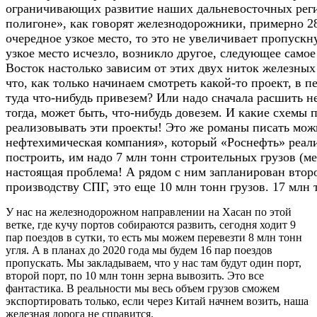
ограничивающих развитие наших дальневосточных реги
полигоне», как говорят железнодорожники, примерно 28
очередное узкое место, то это не увеличивает пропускн
узкое место исчезло, возникло другое, следующее само
Восток настолько зависим от этих двух ниток железны
что, как только начинаем смотреть какой-то проект, в 
туда что-нибудь привезем? Или надо сначала расшить н
тогда, может быть, что-нибудь довезем. И какие схемы
реализовывать эти проекты! Это же романы писать мож
нефтехимическая компания», который «Роснефть» реали
построить, им надо 7 млн тонн строительных грузов (ме
настоящая проблема! А рядом с ним запланирован втор
производству СПГ, это еще 10 млн тонн грузов. 17 млн 
У нас на железнодорожном направлении на Хасан по этой
ветке, где кучу портов собираются развить, сегодня ходит 9
пар поездов в сутки, то есть мы можем перевезти 8 млн тонн
угля. А в планах до 2020 года мы будем 16 пар поездов
пропускать. Мы закладываем, что у нас там будут один порт,
второй порт, по 10 млн тонн зерна вывозить. Это все
фантастика. В реальности мы весь объем грузов сможем
экспортировать только, если через Китай начнем возить, наша
железная дорога не справится.