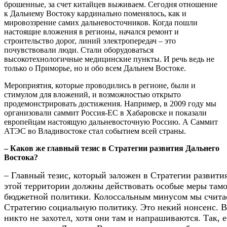
брошенные, за счет китайцев выживаем. Сегодня отношение
к Дальнему Востоку кардинально поменялось, как и
мировоззрение самих дальневосточников. Когда пошли
настоящие вложения в регионы, начался ремонт и
строительство дорог, линий электропередач – это
почувствовали люди. Стали оборудоваться
высокотехнологичные медицинские пункты. И речь ведь не
только о Приморье, но и обо всем Дальнем Востоке.
Мероприятия, которые проводились в регионе, были и
стимулом для вложений, и возможностью открыто
продемонстрировать достижения. Например, в 2009 году мы
организовали саммит Россия-ЕС в Хабаровске и показали
европейцам настоящую дальневосточную Россию. А Саммит
АТЭС во Владивостоке стал событием всей страны.
– Каков же главный тезис в Стратегии развития Дальнего
Востока?
– Главный тезис, который заложен в Стратегии развития
этой территории должны действовать особые меры там
бюджетной политики. Колоссальным минусом мы считаем
Стратегию социальную политику. Это некий нонсенс. Вз
никто не захотел, хотя они там и напрашиваются. Так, 