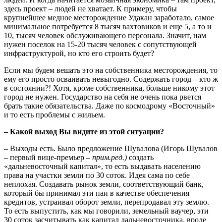
здесь проект – людей не хватает. К примеру, чтобы
крупнейшее медное месторождение Удакан заработало, самое
минимальное потребуется 8 тысяч вахтовиков и еще 5, а то и
10, тысяч человек обслуживающего персонала. Значит, нам
нужен поселок на 15-20 тысяч человек с сопутствующей
инфраструктурой, но кто его строить будет?
Если мы будем вешать это на собственника месторождения, то
ему его просто осваивать невыгодно. Содержать город – кто ж
в состоянии?! Хотя, кроме собственника, больше никому этот
город не нужен. Государство на себя не очень пока рвется
брать такие обязательства. Даже по космодрому «Восточный»
и то есть проблемы с жильем.
– Какой выход Вы видите из этой ситуации?
– Выходы есть. Было предложение Шувалова (Игорь Шувалов
– первый вице-премьер –
прим.ред.)
создать
«дальневосточный капитал», то есть выдавать населению
права на участки земли по 30 соток. Идея сама по себе
неплохая. Создавать рынок земли, соответствующий банк,
который бы принимал эти паи в качестве обеспечения
кредитов, устраивал оборот земли, перепродавал эту землю.
То есть выпустить, как мы говорили, земельный ваучер, эти
30 соток засчитывать как капитал дальневосточника, вроде