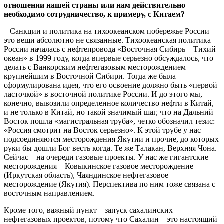
отношении нашей страны или нам действительно
необходимо сотрудничество, к примеру, с Китаем?
– Санкции и политика на тихоокеанском побережье России –
это вещи абсолютно не связанные. Тихоокеанская политика
России началась с нефтепровода «Восточная Сибирь – Тихий
океан» в 1999 году, когда впервые серьезно обсуждалось, что
делать с Ванкорским нефтегазовым месторождением –
крупнейшим в Восточной Сибири. Тогда же была
сформулирована идея, что его освоение должно быть «первой
ласточкой» в восточной политике России. И до этого мы,
конечно, вывозили определенное количество нефти в Китай,
и не только в Китай, но такой значимый шаг, что на Дальний
Восток пошла «магистральная труба», четко обозначил тезис:
«Россия смотрит на Восток серьезно». К этой трубе у нас
подсоединяются месторождения Якутии и прочие, до которых
руки бы дошли Бог весть когда. Те же Талакан, Верхняя Чона.
Сейчас – на очереди газовые проекты. У нас же гигантские
месторождения – Ковыкинское газовое месторождение
(Иркутская область), Чаяндинское нефтегазовое
месторождение (Якутия). Перспектива по ним тоже связана с
восточным направлением.
Кроме того, важный пункт – запуск сахалинских
нефтегазовых проектов, потому что Сахалин – это настоящий