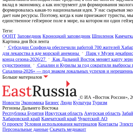
вклад в экономику, а как инструмент для формирования эколог
формировалась какая-то национальная идея. У нас сырьевая эк
дает нам ресурсы. Поэтому, когда к нам приезжают туристы, м
единственное гейзерное поле в мире, на котором ни один гейзе
Теги:
ООПТ
Заповедник
Кроноцкий заповедник
Шпиленок
Камчатк
Картина дня
Вся лента
Субсидии Соцфонда обеспечили работой 700 жителей Хабар
для лекарства в яде морской анемоны
Парк у Музея декабрис
конца сезона-2026/27
Как Дальний Восток меняет карту зер
судостроении
Сахалин и Курилы за год сократили выбросы п
Сахалина-2026» — под знаком локальных успехов и нерешенн
Больше материалов
© ИА «Восток России», 20
Новости
Экономика
Бизнес
Люди
Культура
Туризм
Регионы Дальнего Востока
Республика Бурятия
Иркутская область
Амурская область
Заба
Хабаровский край
Камчатский край
Чукотский АО
О проекте
Условия использования материалов
Контакты
Элект
Персональные данные
Скачать медиакит