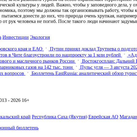
ической культуры у людей. Важно, чтобы у заповедного дела, у
ономика, поэтому мы должны так организовывать работу, чтобы 
ы пытаемся донести до них, что природа очень хрупкая, наприме
р от рук человека не погиб. После такого люди начинают задумы
а
Инвестиции
Экология
овского края и ЕАО
Путин принял доклад Трутнева о подго
тов в Чите благоустроили по нацпроекту за 1 млн рублей
«Ад
нового и масличного рынков России
Востокгосплан: Дальний В
арниковых газов на 142 тыс. тонн
Пульс угля — 3 августа 2
ых вопросов
Бюллетень EastRussia: аналитический обзор тур
13 - 2026
16+
йкальский край
Республика Саха (Якутия)
Еврейская АО
Магадан
ронный бюллетень