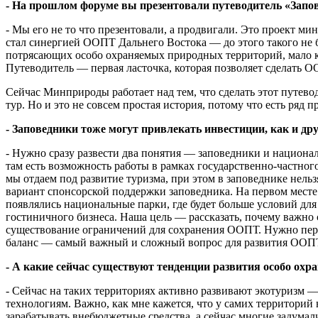
- На прошлом форуме вы презентовали путеводитель «Запове
- Мы его не то что презентовали, а продвигали. Это проект м
стал синергией ООПТ Дальнего Востока — до этого такого не б
потрясающих особо охраняемых природных территорий, мало кто
Путеводитель — первая ласточка, которая позволяет сделать 
Сейчас Минприроды работает над тем, что сделать этот путево
тур. Но и это не совсем простая история, потому что есть ряд
- Заповедники тоже могут привлекать инвестиции, как и др
- Нужно сразу развести два понятия — заповедники и национал
там есть возможность работы в рамках государственно-частног
мы отдаем под развитие туризма, при этом в заповеднике нел
вариант спонсорской поддержки заповедника. На первом месте
появлялись национальные парки, где будет больше условий для
гостиничного бизнеса. Наша цель — рассказать, почему важно с
существование ограничений для сохранения ООПТ. Нужно перед
баланс — самый важный и сложный вопрос для развития ООП
- А какие сейчас существуют тенденции развития особо ох
- Сейчас на таких территориях активно развивают экотуризм
технологиям. Важно, как мне кажется, что у самих территорий 
зарабатывать внебюджетные средства, а сейчас многие задумали