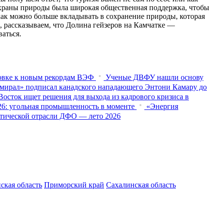
 охраны природы была широкая общественная поддержка, чтобы
как можно больше вкладывать в сохранение природы, которая
р, рассказываем, что Долина гейзеров на Камчатке —
ваться.
товке к новым рекордам ВЭФ
Ученые ДВФУ нашли основу
мирал» подписал канадского нападающего Энтони Камару до
осток ищет решения для выхода из кадрового кризиса в
026: угольная промышленность в моменте
«Энергия
истической отрасли ДФО — лето 2026
ская область
Приморский край
Сахалинская область