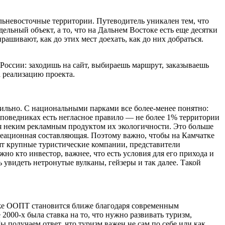
альневосточные территории. Путеводитель уникален тем, что
льный объект, а то, что на Дальнем Востоке есть еще десятки
шивают, как до этих мест доехать, как до них добраться.
России: заходишь на сайт, выбираешь маршрут, заказываешь
а реализацию проекта.
сильно. С национальными парками все более-менее понятно:
заповедниках есть негласное правило — не более 1% территории
ся неким рекламным продуктом их экологичности. Это больше
реационная составляющая. Поэтому важно, чтобы на Камчатке
дят крупные туристические компании, представители
жно кто инвестор, важнее, что есть условия для его прихода и
увидеть нетронутые вулканы, гейзеры и так далее. Такой
кже ООПТ становится ближе благодаря современным
2000-х была ставка на то, что нужно развивать туризм,
ы получаем ответ, что туризм важен не сам по себе или как