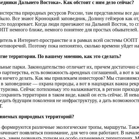
дники Дальнего Востока». Как обстоит с ним дело сейчас?
инистерства природных ресурсов России, там представлены все д
ыло. Все знают Кроноцкий заповедник, Долину гейзеров как отде
 подозревает. Когда люди приезжают на Дальний Восток, то спра
ООПТ немного ближе, немного понятнее для простых обывателей.
дитель в Интернет-пространстве и в рамках всей системы ООПТ 
 противоречий. Поэтому пока непонятно, сколько времени уйдет н
угие территории. По вашему мнению, как это сделать?
ьные парки. Законодательство отличает их, причем достаточно 
о партнерства, есть возможность арендных соглашений, а вот в 
ьзя ничего делать. Как мы привлекаем инвесторов? Мы становим
 в заповеднике — охрана природы, а вот в нацпарках важна рек
 туризма. Сейчас потихоньку это налаживается, в регион прихо
охранить территории в таком виде, какой он есть сейчас. И нева
ать будущим поколения не инфраструктуру, а дать возможность 
Т.
раняемых природных территорий?
 — формируются различные экологические тропы, маршруты. Та
начинает появляться понимание, для чего они работают. В начале 
сь, зачем развивать туризм на особо охраняемых территориях. М