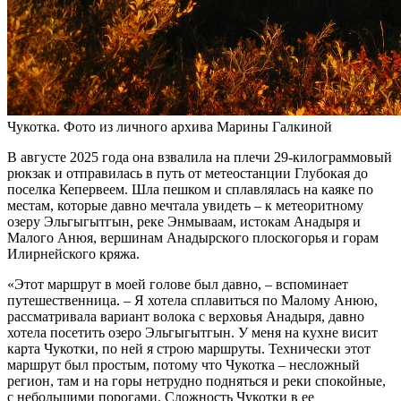
Чукотка. Фото из личного архива Марины Галкиной
В августе 2025 года она взвалила на плечи 29-килограммовый
рюкзак и отправилась в путь от метеостанции Глубокая до
поселка Кепервеем. Шла пешком и сплавлялась на каяке по
местам, которые давно мечтала увидеть – к метеоритному
озеру Эльгыгытгын, реке Энмываам, истокам Анадыря и
Малого Анюя, вершинам Анадырского плоскогорья и горам
Илирнейского кряжа.
«Этот маршрут в моей голове был давно, – вспоминает
путешественница. – Я хотела сплавиться по Малому Анюю,
рассматривала вариант волока с верховья Анадыря, давно
хотела посетить озеро Эльгыгытгын. У меня на кухне висит
карта Чукотки, по ней я строю маршруты. Технически этот
маршрут был простым, потому что Чукотка – несложный
регион, там и на горы нетрудно подняться и реки спокойные,
с небольшими порогами. Сложность Чукотки в ее