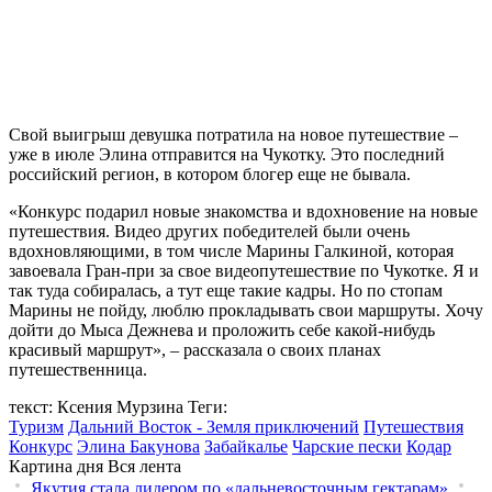
Свой выигрыш девушка потратила на новое путешествие –
уже в июле Элина отправится на Чукотку. Это последний
российский регион, в котором блогер еще не бывала.
«Конкурс подарил новые знакомства и вдохновение на новые
путешествия. Видео других победителей были очень
вдохновляющими, в том числе Марины Галкиной, которая
завоевала Гран-при за свое видеопутешествие по Чукотке. Я и
так туда собиралась, а тут еще такие кадры. Но по стопам
Марины не пойду, люблю прокладывать свои маршруты. Хочу
дойти до Мыса Дежнева и проложить себе какой-нибудь
красивый маршрут», – рассказала о своих планах
путешественница.
текст: Ксения Мурзина
Теги:
Туризм
Дальний Восток - Земля приключений
Путешествия
Конкурс
Элина Бакунова
Забайкалье
Чарские пески
Кодар
Картина дня
Вся лента
Якутия стала лидером по «дальневосточным гектарам»