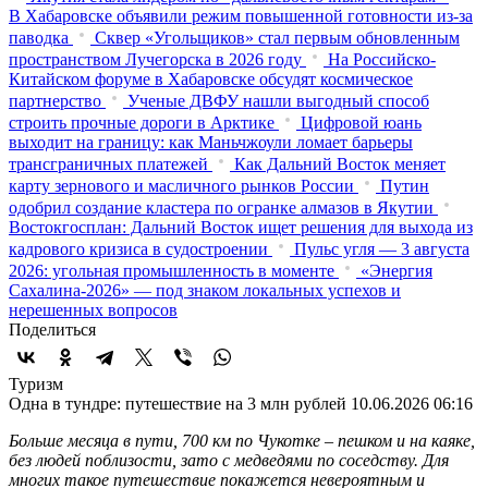
В Хабаровске объявили режим повышенной готовности из‑за
паводка
Сквер «Угольщиков» стал первым обновленным
пространством Лучегорска в 2026 году
На Российско-
Китайском форуме в Хабаровске обсудят космическое
партнерство
Ученые ДВФУ нашли выгодный способ
строить прочные дороги в Арктике
Цифровой юань
выходит на границу: как Маньчжоули ломает барьеры
трансграничных платежей
Как Дальний Восток меняет
карту зернового и масличного рынков России
Путин
одобрил создание кластера по огранке алмазов в Якутии
Востокгосплан: Дальний Восток ищет решения для выхода из
кадрового кризиса в судостроении
Пульс угля — 3 августа
2026: угольная промышленность в моменте
«Энергия
Сахалина-2026» — под знаком локальных успехов и
нерешенных вопросов
Поделиться
Туризм
Одна в тундре: путешествие на 3 млн рублей
10.06.2026 06:16
Больше месяца в пути, 700 км по Чукотке – пешком и на каяке,
без людей поблизости, зато с медведями по соседству. Для
многих такое путешествие покажется невероятным и