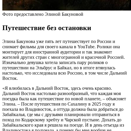
Фото предоставлено Элиной Бакуновой
Путешествие без остановки
Элина Бакунова уже пять лет путешествует по России и
снимает фильмы для своего канала в YouTube. Ролики она
монтирует для иностранной аудитории и так знакомит
жителей других стран с многогранной и красочной Россией.
Изначально девушка хотела записать пару роликов о
путешествии на Эльбрус и Байкал, но в итоге втянулась
настолько, что исследовала всю Россию, в том числе Дальний
Восток.
«Я влюбилась в Дальний Восток, здесь очень красиво.
Дальний Восток настолько разнообразный, что каждая моя
поездка была как путешествие по новой планете, – объясняет
Элина. – После путешествия по Сахалину в 2025 году я
поехала во Владивосток, а оттуда должна была добраться до
Забайкалья, где мы с друзьями планировали отправиться в
поход по Кодарскому хребту и Чарской пустыне. Дохать до
Забайкальского края я решила на поезде. И в день отъезда из
Владивостока я подумала, а почему бы мне вообще не