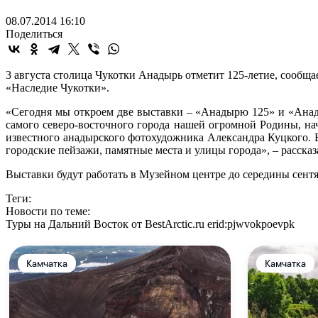
08.07.2014 16:10
Поделиться
3 августа столица Чукотки Анадырь отметит 125-летие, сообщ
«Наследие Чукотки».
«Сегодня мы откроем две выставки – «Анадырю 125» и «Анад
самого северо-восточного города нашей огромной Родины, на
известного анадырского фотохудожника Александра Куцкого. 
городские пейзажи, памятные места и улицы города», – расска
Выставки будут работать в Музейном центре до середины сентя
Теги:
Новости по теме:
Туры на Дальний Восток от BestArctic.ru
erid:pjwvokpoevpk