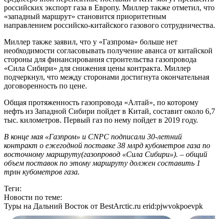
российских экспорт газа в Европу. Миллер также отметил, что
«западный маршрут» становится приоритетным
направлением российско-китайского газового сотрудничества.
Миллер также заявил, что у «Газпрома» больше нет
необходимости согласовывать получение аванса от китайской
стороны для финансирования строительства газопровода
«Сила Сибири» для снижения цены контракта. Миллер
подчеркнул, что между сторонами достигнута окончательная
договоренность по цене.
Общая протяженность газопровода «Алтай», по которому
нефть из Западной Сибири пойдет в Китай, составит около 6,7
тыс. километров. Первый газ по нему пойдет в 2019 году.
В конце мая «Газпром» и CNPC подписали 30-летний
контракт о ежегодной поставке 38 млрд кубометров газа по
восточному маршруту(газопровод «Сила Сибири»). – общий
объем поставок по этому маршруту должен составить 1
трлн кубометров газа.
Теги:
Новости по теме:
Туры на Дальний Восток от BestArctic.ru
erid:pjwvokpoevpk