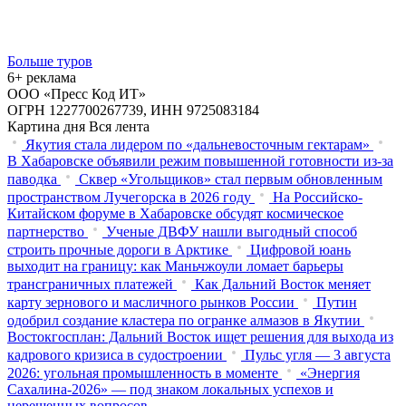
Больше туров
6+ реклама
ООО «Пресс Код ИТ»
ОГРН 1227700267739, ИНН 9725083184
Картина дня
Вся лента
Якутия стала лидером по «дальневосточным гектарам»
В Хабаровске объявили режим повышенной готовности из‑за
паводка
Сквер «Угольщиков» стал первым обновленным
пространством Лучегорска в 2026 году
На Российско-
Китайском форуме в Хабаровске обсудят космическое
партнерство
Ученые ДВФУ нашли выгодный способ
строить прочные дороги в Арктике
Цифровой юань
выходит на границу: как Маньчжоули ломает барьеры
трансграничных платежей
Как Дальний Восток меняет
карту зернового и масличного рынков России
Путин
одобрил создание кластера по огранке алмазов в Якутии
Востокгосплан: Дальний Восток ищет решения для выхода из
кадрового кризиса в судостроении
Пульс угля — 3 августа
2026: угольная промышленность в моменте
«Энергия
Сахалина-2026» — под знаком локальных успехов и
нерешенных вопросов