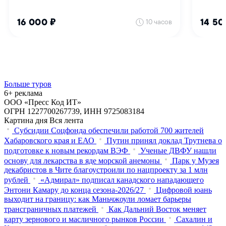
Больше туров
6+ реклама
ООО «Пресс Код ИТ»
ОГРН 1227700267739, ИНН 9725083184
Картина дня
Вся лента
Субсидии Соцфонда обеспечили работой 700 жителей
Хабаровского края и ЕАО
Путин принял доклад Трутнева о
подготовке к новым рекордам ВЭФ
Ученые ДВФУ нашли
основу для лекарства в яде морской анемоны
Парк у Музея
декабристов в Чите благоустроили по нацпроекту за 1 млн
рублей
«Адмирал» подписал канадского нападающего
Энтони Камару до конца сезона-2026/27
Цифровой юань
выходит на границу: как Маньчжоули ломает барьеры
трансграничных платежей
Как Дальний Восток меняет
карту зернового и масличного рынков России
Сахалин и