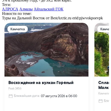
5% к прошлому году, - до 39,2 млн карат.
Теги:
АЛРОСА
Алмазы
Айхальский ГОК
Новости по теме:
Туры на Дальний Восток от BestArctic.ru
erid:pjwvokpoevpk