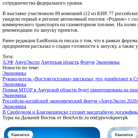
сотрудничества федерального уровня.
В выставке участвовали 89 компаний (12 из КНР, 77 российск
увидели первый в регионе автономный поселок «Родник» с с
коммерческого транспорта на газомоторном топливе. На поля
рекомендации по запуску проектов.
Ранее редакция EastRussia.ru писала о том, что в рамках фор
предприятия рассказал о стадии готовности к запуску, а такж
Теги:
АЭФ
АмурЭкспо
Амурская область
Форум
Экономика
Новости по теме:
Экономика
Руководитель «Востокгосплана» рассказал, что доработают в С
Экономика
Первая МТОР в Амурской области будет ориентирована на пр
Экономика
Российско-китайский экономический форум «АмурЭкспо 2026»
Экономика
В Свободном и Благовещенске готовят масштабную догазифи
Туры на Дальний Восток от BestArctic.ru
erid:pjwvokpoevpk