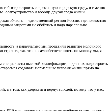
 но и быстро строить современную городскую среду, и именно
ьё, благоустройство и вообще другая среда жизни.
мурская область — единственный регион России, где полностью
о одними запретами не обойтись и надо параллельно
ожайность, а параллельно мы продавили развитие молочного
о строятся, так что на самообеспеченность по молоку мы, я в
ы специалисты высокой квалификации, и для них надо строить
 стараемся создавать нормальные условия жизни прямо на
ий, а в том, как удержать и вернуть людей, потому что у нас,
енить ЕГЭ или придумать какую-то волшебную схему, поэтому