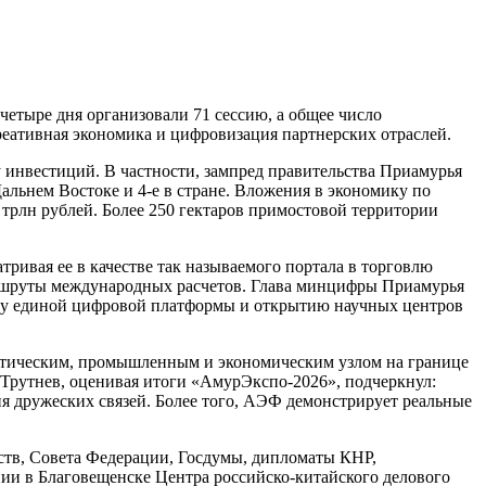
етыре дня организовали 71 сессию, а общее число
реативная экономика и цифровизация партнерских отраслей.
 инвестиций. В частности, зампред правительства Приамурья
Дальнем Востоке и 4-е в стране. Вложения в экономику по
 трлн рублей. Более 250 гектаров примостовой территории
ривая ее в качестве так называемого портала в торговлю
ршруты международных расчетов. Глава минцифры Приамурья
ску единой цифровой платформы и открытию научных центров
стическим, промышленным и экономическим узлом на границе
 Трутнев, оценивая итоги «АмурЭкспо-2026», подчеркнул:
я дружеских связей. Более того, АЭФ демонстрирует реальные
рств, Совета Федерации, Госдумы, дипломаты КНР,
нии в Благовещенске Центра российско-китайского делового