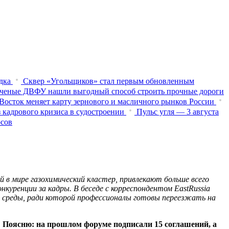
дка
Сквер «Угольщиков» стал первым обновленным
ченые ДВФУ нашли выгодный способ строить прочные дороги
Восток меняет карту зернового и масличного рынков России
 кадрового кризиса в судостроении
Пульс угля — 3 августа
осов
 в мире газохимический кластер, привлекают больше всего
нкуренции за кадры. В беседе с корреспондентом EastRussia
ии среды, ради которой профессионалы готовы переезжать на
 Поясню: на прошлом форуме подписали 15 соглашений, а