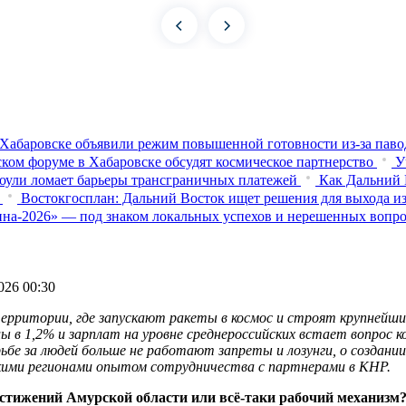
Хабаровске объявили режим повышенной готовности из‑за паво
ком форуме в Хабаровске обсудят космическое партнерство
У
оули ломает барьеры трансграничных платежей
Как Дальний 
Востокгосплан: Дальний Восток ищет решения для выхода из
на-2026» — под знаком локальных успехов и нерешенных вопр
026 00:30
ерритории, где запускают ракеты в космос и строят крупнейший
 в 1,2% и зарплат на уровне среднероссийских встает вопрос ко
ьбе за людей больше не работают запреты и лозунги, о создан
скими регионами опытом сотрудничества с партнерами в КНР.
тижений Амурской области или всё-таки рабочий механизм?