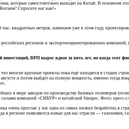
оны, которые самостоятельно выходят на Китай. В основном это 
 Китаем? Спросите нас как!»
тыс. квадратных метров, начинаем уже в этом году, проектиро
я российских регионов и экспортноориентированных компаний, к
инвестиций, ВРП вырос вдвое за пять лет, но когда этот фи
 что многие крупные проекты пока ещё находятся в стадии стро
августе и потом выйдет на полную мощность, именно тогда вок
ес.
йших в мире заводов по производству базовых полимеров (пол
й) силами компаний «СИБУР» и китайской Sinopec. Фото: пресс
ика очень простая: у нас одна из самых низких безработиц в ст
гда в регионе появляются новые для нас отрасли — газохимия, г