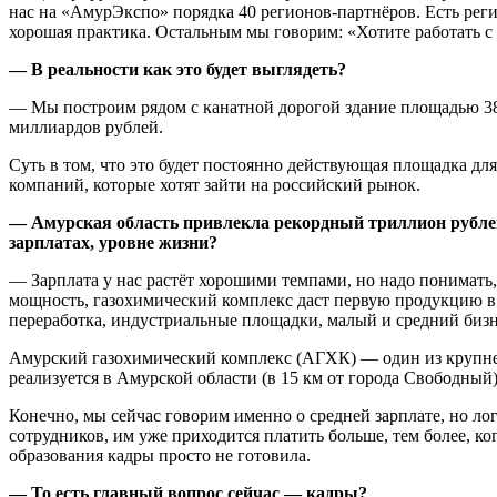
нас на «АмурЭкспо» порядка 40 регионов-партнёров. Есть реги
хорошая практика. Остальным мы говорим: «Хотите работать с
— В реальности как это будет выглядеть?
— Мы построим рядом с канатной дорогой здание площадью 38 
миллиардов рублей.
Суть в том, что это будет постоянно действующая площадка дл
компаний, которые хотят зайти на российский рынок.
— Амурская область привлекла рекордный триллион рублей 
зарплатах, уровне жизни?
— Зарплата у нас растёт хорошими темпами, но надо понимать,
мощность, газохимический комплекс даст первую продукцию в 
переработка, индустриальные площадки, малый и средний бизн
Амурский газохимический комплекс (АГХК) — один из крупне
реализуется в Амурской области (в 15 км от города Свободны
Конечно, мы сейчас говорим именно о средней зарплате, но лог
сотрудников, им уже приходится платить больше, тем более, ко
образования кадры просто не готовила.
— То есть главный вопрос сейчас — кадры?