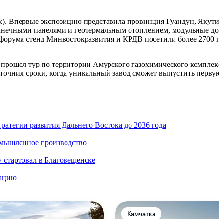
их). Впервые экспозицию представила провинция Гуандун, Якут
олнечными панелями и геотермальным отоплением, модульные д
х форума стенд Минвостокразвития и КРДВ посетили более 2700
ума прошел тур по территории Амурского газохимического компле
е уточнил сроки, когда уникальный завод сможет выпустить перв
тратегии развития Дальнего Востока до 2036 года
омышленное производство
 стартовал в Благовещенске
кацию