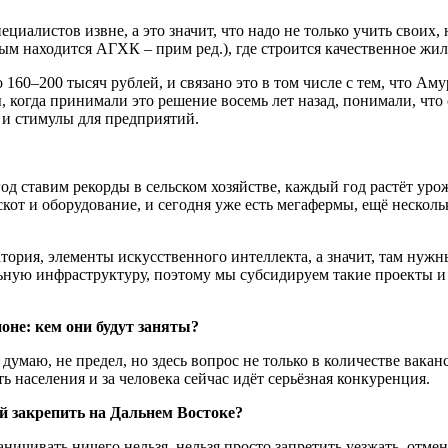
иалистов извне, а это значит, что надо не только учить своих,
ым находится АГХК – прим ред.), где строится качественное жил
о 160–200 тысяч рублей, и связано это в том числе с тем, что А
ы, когда принимали это решение восемь лет назад, понимали, чт
 и стимулы для предприятий.
год ставим рекорды в сельском хозяйстве, каждый год растёт ур
кот и оборудование, и сегодня уже есть мегафермы, ещё нескольк
ория, элементы искусственного интеллекта, а значит, там нужн
альную инфраструктуру, поэтому мы субсидируем такие проекты и
оне: кем они будут заняты?
думаю, не предел, но здесь вопрос не только в количестве ваканс
 населения и за человека сейчас идёт серьёзная конкуренция.
й закрепить на Дальнем Востоке?
ничивать ничего нельзя, нельзя просто запретить уезжать, отм