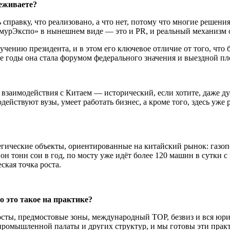
еживаете?
справку, что реализовано, а что нет, потому что многие решен
«АмурЭкспо» в нынешнем виде — это и PR, и реальный механизм
чению президента, и в этом его ключевое отличие от того, что 
ние годы она стала форумом федерального значения и выездной 
аимодействия с Китаем — исторический, если хотите, даже духо
модействуют вузы, умеет работать бизнес, а кроме того, здесь у
тегические объекты, ориентированные на китайский рынок: газо
тонн сои в год, по мосту уже идёт более 120 машин в сутки с га
ская точка роста.
о это такое на практике?
сты, предмостовые зоны, международный ТОР, безвиз и вся юрид
ромышленной палаты и других структур, и мы готовы эти практик