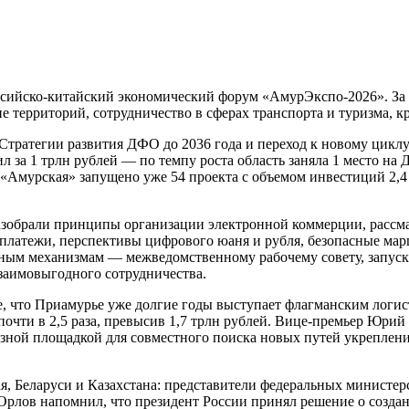
ссийско-китайский экономический форум «АмурЭкспо-2026». За ч
 территорий, сотрудничество в сферах транспорта и туризма, к
тратегии развития ДФО до 2036 года и переход к новому циклу
 за 1 трлн рублей — по темпу роста область заняла 1 место на 
 «Амурская» запущено уже 54 проекта с объемом инвестиций 2,4
зобрали принципы организации электронной коммерции, рассмат
платежи, перспективы цифрового юаня и рубля, безопасные ма
етным механизмам — межведомственному рабочему совету, запу
 взаимовыгодного сотрудничества.
, что Приамурье уже долгие годы выступает флагманским логи
очти в 2,5 раза, превысив 1,7 трлн рублей. Вице-премьер Юрий
зной площадкой для совместного поиска новых путей укреплени
ая, Беларуси и Казахстана: представители федеральных министе
 Орлов напомнил, что президент России принял решение о созда