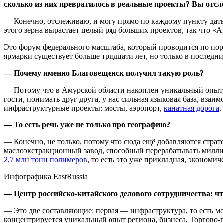
сколько из них превратилось в реальные проекты? Вы отсл
— Конечно, отслеживаю, и могу прямо по каждому пункту дать 
этого зерна вырастает целый ряд больших проектов, так что 
Это форум федерального масштаба, который проводится по пору
ярмарки существует больше тридцати лет, но только в послед
— Почему именно Благовещенск получил такую роль?
— Потому что в Амурской области накоплен уникальный опыт вз
гости, понимать друг друга, у нас сильная языковая база, взаи
инфраструктурные проекты: мосты, аэропорт,
канатная дорога
.
— То есть речь уже не только про географию?
— Конечно, не только, потому что сюда ещё добавляются стра
маслоэкстракционный завод, способный перерабатывать миллион 
2,7 млн тонн полимеров
, то есть это уже прикладная, экономиче
Инфографика EastRussia
— Центр российско-китайского делового сотрудничества: чт
— Это две составляющие: первая — инфраструктура, то есть мо
концентрируется уникальный опыт региона, бизнеса, Торгово-п