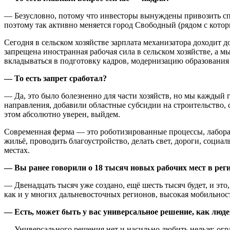
— Безусловно, потому что инвесторы вынуждены привозить спец
поэтому так активно меняется город Свободный (рядом с котор
Сегодня в сельском хозяйстве зарплата механизатора доходит д
запрещена иностранная рабочая сила в сельском хозяйстве, а м
вкладываться в подготовку кадров, модернизацию образования
— То есть запрет сработал?
— Да, это было болезненно для части хозяйств, но мы каждый 
направления, добавили областные субсидии на строительство, с
этом абсолютно уверен, выйдем.
Современная ферма — это роботизированные процессы, лаборат
жильё, проводить благоустройство, делать свет, дороги, соци
местах.
— Вы ранее говорили о 18 тысяч новых рабочих мест в реги
— Двенадцать тысяч уже создано, ещё шесть тысяч будет, и это, 
как и у многих дальневосточных регионов, высокая мобильность
— Есть, может быть у вас универсальное решение, как люде
— Универсального решения нет и насильно любить нельзя: огра