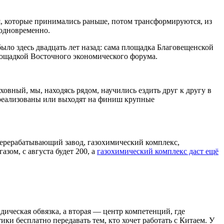
ия, которые принимались раньше, потом трансформируются, из
 одновременно.
было здесь двадцать лет назад: сама площадка Благовещенской
площадкой Восточного экономического форума.
вный, мы, находясь рядом, научились ездить друг к другу в
же реализованы или выходят на финиш крупные
перерабатывающий завод, газохимический комплекс,
зом, с августа будет 200, а
газохимический комплекс даст ещё
ическая обвязка, а вторая — центр компетенций, где
и бесплатно передавать тем, кто хочет работать с Китаем. У