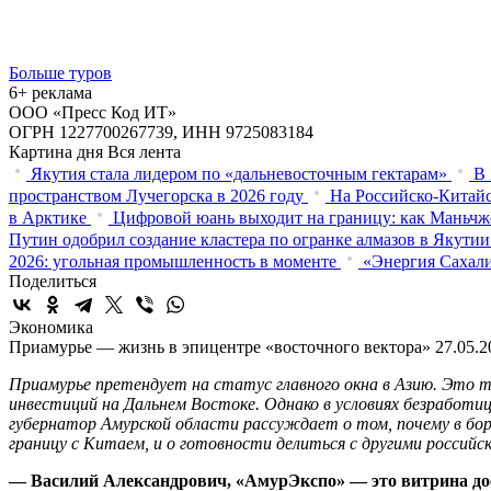
Больше туров
6+ реклама
ООО «Пресс Код ИТ»
ОГРН 1227700267739, ИНН 9725083184
Картина дня
Вся лента
Якутия стала лидером по «дальневосточным гектарам»
В 
пространством Лучегорска в 2026 году
На Российско-Китайс
в Арктике
Цифровой юань выходит на границу: как Маньчж
Путин одобрил создание кластера по огранке алмазов в Якутии
2026: угольная промышленность в моменте
«Энергия Сахали
Поделиться
Экономика
Приамурье — жизнь в эпицентре «восточного вектора»
27.05.2
Приамурье претендует на статус главного окна в Азию. Это т
инвестиций на Дальнем Востоке. Однако в условиях безработицы
губернатор Амурской области рассуждает о том, почему в бор
границу с Китаем, и о готовности делиться с другими россий
— Василий Александрович, «АмурЭкспо» — это витрина дос