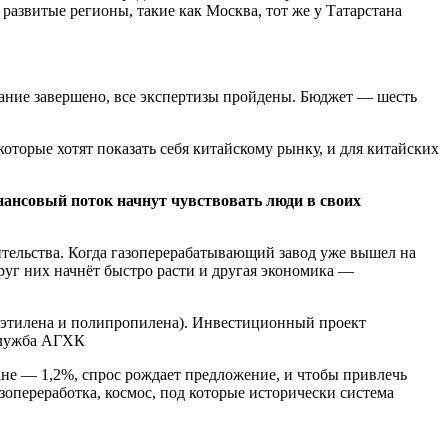
развитые регионы, такие как Москва, тот же у Татарстана
вание завершено, все экспертизы пройдены. Бюджет — шесть
оторые хотят показать себя китайскому рынку, и для китайских
нансовый поток начнут чувствовать люди в своих
ительства. Когда газоперерабатывающий завод уже вышел на
руг них начнёт быстро расти и другая экономика —
иэтилена и полипропилена). Инвестиционный проект
-служба АГХК
ране — 1,2%, спрос рождает предложение, и чтобы привлечь
азопереработка, космос, под которые исторически система