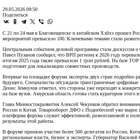
29.05.2026 09:50
Поделиться
С 21 по 24 мая в Благовещенске и китайском Хэйхэ прошел Ро
мероприятий превысило 100. Ключевыми темами стали развитие
Центральным событием деловой программы стала дискуссия о С
Павел Пузанов сообщил, что ВРП региона к 2026 году перевалил
итогам 2025 года также превысили 1 трлн рублей. На базе ТОР
подготовят для локализации совместных производств.
Впервые на площадке форума эксперты двух стран подробно ра
будущего. Специалисты обсуждали трансграничные цифровые 
Денис Земнухов отметил, что стороны уже переходят к конкр
на базе вузов. Амурская область готова стать куратором этого
Глава Минвостокразвития Алексей Чекунков обратил внимание
России и Китая. Товарооборот ДФО с Поднебесной уже вырос п
платформа форума служит эффективной, разноплановой и поле
результаты этой работы.
В форуме приняли участие более 500 делегатов из России, Кит
региональные власти, бизнес и эксперты. Губернатор Василий