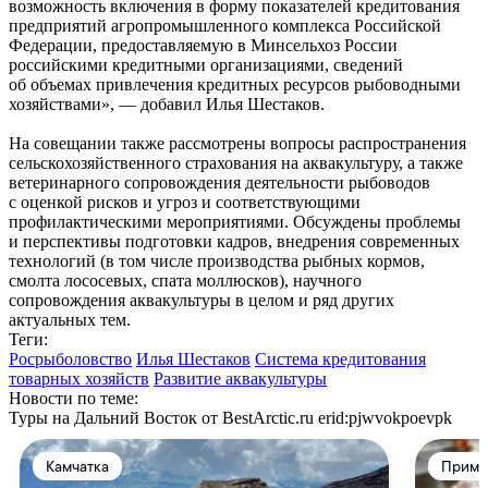
возможность включения в форму показателей кредитования
предприятий агропромышленного комплекса Российской
Федерации, предоставляемую в Минсельхоз России
российскими кредитными организациями, сведений
об объемах привлечения кредитных ресурсов рыбоводными
хозяйствами», — добавил Илья Шестаков.
На совещании также рассмотрены вопросы распространения
сельскохозяйственного страхования на аквакультуру, а также
ветеринарного сопровождения деятельности рыбоводов
с оценкой рисков и угроз и соответствующими
профилактическими мероприятиями. Обсуждены проблемы
и перспективы подготовки кадров, внедрения современных
технологий (в том числе производства рыбных кормов,
смолта лососевых, спата моллюсков), научного
сопровождения аквакультуры в целом и ряд других
актуальных тем.
Теги:
Росрыболовство
Илья Шестаков
Система кредитования
товарных хозяйств
Развитие аквакультуры
Новости по теме:
Туры на Дальний Восток от BestArctic.ru
erid:pjwvokpoevpk