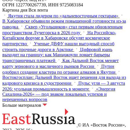
ОГРН 1227700267739, ИНН 9725083184
Картина дня
Вся лента
Якутия стала лидером по «дальневосточным гектарам»
В Хабаровске объявили режим повышенной готовности из‑за
паводка
Сквер «Угольщиков» стал первым обновленным
пространством Лучегорска в 2026 году
На Российско-
Китайском форуме в Хабаровске обсудят космическое
партнерство
Ученые ДВФУ нашли выгодный способ
строить прочные дороги в Арктике
Цифровой юань
выходит на границу: как Маньчжоули ломает барьеры
трансграничных платежей
Как Дальний Восток меняет
карту зернового и масличного рынков России
Путин
одобрил создание кластера по огранке алмазов в Якутии
Востокгосплан: Дальний Восток ищет решения для выхода из
кадрового кризиса в судостроении
Пульс угля — 3 августа
2026: угольная промышленность в моменте
«Энергия
Сахалина-2026» — под знаком локальных успехов и
нерешенных вопросов
Больше материалов
© ИА «Восток России»,