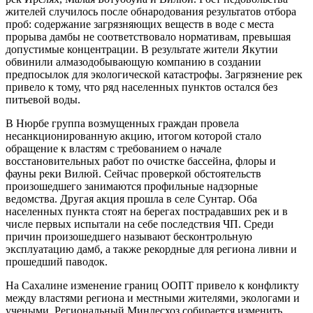
жителей случилось после обнародования результатов отбора
проб: содержание загрязняющих веществ в воде с места
прорыва дамбы не соответствовало нормативам, превышая
допустимые концентрации. В результате жители Якутии
обвинили алмазодобывающую компанию в создании
предпосылок для экологической катастрофы. Загрязнение рек
привело к тому, что ряд населенных пунктов остался без
питьевой воды.
В Нюрбе группа возмущенных граждан провела
несанкционированную акцию, итогом которой стало
обращение к властям с требованием о начале
восстановительных работ по очистке бассейна, флоры и
фауны реки Вилюй. Сейчас проверкой обстоятельств
произошедшего занимаются профильные надзорные
ведомства. Другая акция прошла в селе Сунтар. Оба
населенных пункта стоят на берегах пострадавших рек и в
числе первых испытали на себе последствия ЧП. Среди
причин произошедшего называют бесконтрольную
эксплуатацию дамб, а также рекордные для региона ливни и
прошедший паводок.
На Сахалине изменение границ ООПТ привело к конфликту
между властями региона и местными жителями, экологами и
учеными. Региональный Минлесхоз собирается изменить