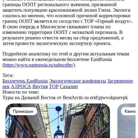
границы ООПТ регионального значения, призванной
защитить популяцию краснокнижной лилии Глена. Экологи
сошлись во мнении, что основной причиной корректировки
границ ООПТ является ее соседство с ТОР «Горный воздух».
В свою очередь в Минлесхозе связывают планы по
изменению территории ООПТ с нехваткой персонала. В
результате решено отвести месяц на сбор предложений, а
затем провести экологическую экспертизу проекта.
Подробную аналитику по этой и другим актуальным темам
можно найти в еженедельном бюллетене EastRussia
(
https://www.eastrussia.ru/subscribe/)
.
Теги:
Бюллетень EastRussia
Экологические конфликты
Загрязнение
рек
АЛРОСА
Якутия
ТОР
Сахалин
Новости по теме:
Туры на Дальний Восток от BestArctic.ru
erid:pjwvokpoevpk