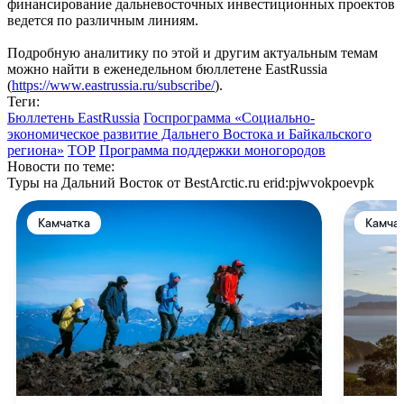
финансирование дальневосточных инвестиционных проектов
ведется по различным линиям.
Подробную аналитику по этой и другим актуальным темам
можно найти в еженедельном бюллетене EastRussia
(
https://www.eastrussia.ru/subscribe/
).
Теги:
Бюллетень EastRussia
Госпрограмма «Социально-
экономическое развитие Дальнего Востока и Байкальского
региона»
ТОР
Программа поддержки моногородов
Новости по теме:
Туры на Дальний Восток от BestArctic.ru
erid:pjwvokpoevpk