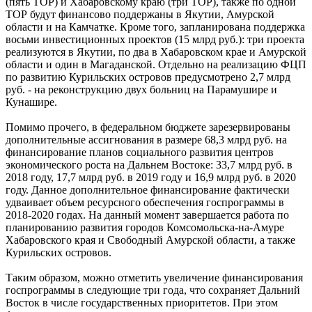
(пять ТОР) и Хабаровскому краю (три ТОР), также по одной
ТОР будут финансово поддержаны в Якутии, Амурской
области и на Камчатке. Кроме того, запланирована поддержка
восьми инвестиционных проектов (15 млрд руб.): три проекта
реализуются в Якутии, по два в Хабаровском крае и Амурской
области и один в Магаданской. Отдельно на реализацию ФЦП
по развитию Курильских островов предусмотрено 2,7 млрд
руб. - на реконструкцию двух больниц на Парамушире и
Кунашире.
Помимо прочего, в федеральном бюджете зарезервированы
дополнительные ассигнования в размере 68,3 млрд руб. на
финансирование планов социального развития центров
экономического роста на Дальнем Востоке: 33,7 млрд руб. в
2018 году, 17,7 млрд руб. в 2019 году и 16,9 млрд руб. в 2020
году. Данное дополнительное финансирование фактически
удваивает объем ресурсного обеспечения госпрограммы в
2018-2020 годах. На данный момент завершается работа по
планированию развития городов Комсомольска-на-Амуре
Хабаровского края и Свободный Амурской области, а также
Курильских островов.
Таким образом, можно отметить увеличение финансирования
госпрограммы в следующие три года, что сохраняет Дальний
Восток в числе государственных приоритетов. При этом