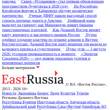
паводка
Сквер «Угольщиков» стал первым обновленным
пространством Лучегорска в 2026 году
На Российско-
Китайском форуме в Хабаровске обсудят космическое
партнерство
Ученые ДВФУ нашли выгодный способ
строить прочные дороги в Арктике
Цифровой юань
выходит на границу: как Маньчжоули ломает барьеры
трансграничных платежей
Как Дальний Восток меняет
карту зернового и масличного рынков России
Путин
одобрил создание кластера по огранке алмазов в Якутии
Востокгосплан: Дальний Восток ищет решения для выхода из
кадрового кризиса в судостроении
Пульс угля — 3 августа
2026: угольная промышленность в моменте
«Энергия
Сахалина-2026» — под знаком локальных успехов и
нерешенных вопросов
Больше материалов
© ИА «Восток России»,
2013 - 2026
16+
Новости
Экономика
Бизнес
Люди
Культура
Туризм
Регионы Дальнего Востока
Республика Бурятия
Иркутская область
Амурская область
Забайкальский край
Республика Саха (Якутия)
Еврейская АО