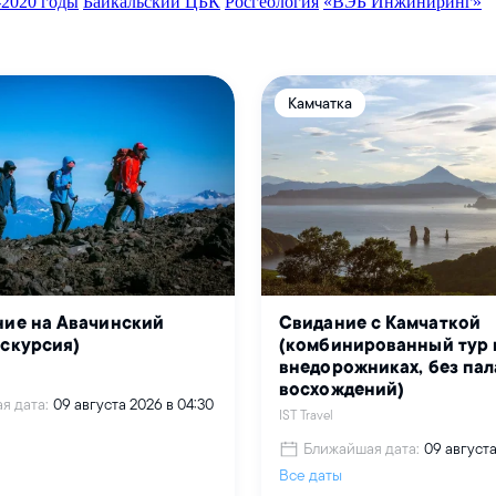
-2020 годы
Байкальский ЦБК
Росгеология
«ВЭБ Инжиниринг»