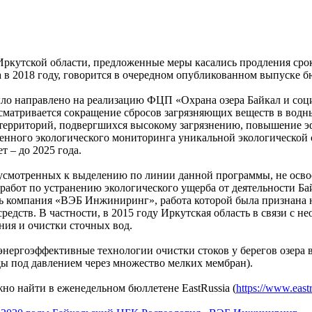
 Иркутской области, предложенные меры касались продления ср
 в 2018 году, говорится в очередном опубликованном выпуске бю
ло направлено на реализацию ФЦП «Охрана озера Байкал и соц
усматривается сокращение сбросов загрязняющих веществ в вод
я территорий, подвергшихся высокому загрязнению, повышение 
енного экологического мониторинга уникальной экологической с
 – до 2025 года.
едусмотренных к выделению по линии данной программы, не освое
абот по устранению экологического ущерба от деятельности Ба
сь компания «ВЭБ Инжиниринг», работа которой была признана 
едств. В частности, в 2015 году Иркутская область в связи с н
ния и очистки сточных вод.
 энергоэффективные технологии очистки стоков у берегов озера в
ды под давлением через множество мелких мембран).
о найти в еженедельном бюллетене EastRussia (
https://www.eastr