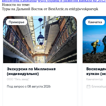
Бюллетень EastRussia
ФЦП охраны и развития Байкала на 2012
Новости по теме:
Туры на Дальний Восток от BestArctic.ru
erid:pjwvokpoevpk