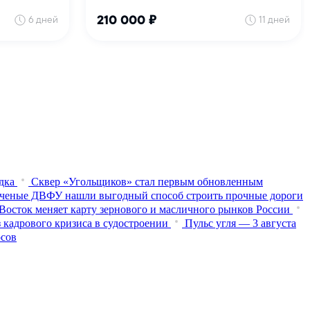
дка
Сквер «Угольщиков» стал первым обновленным
ченые ДВФУ нашли выгодный способ строить прочные дороги
Восток меняет карту зернового и масличного рынков России
 кадрового кризиса в судостроении
Пульс угля — 3 августа
осов