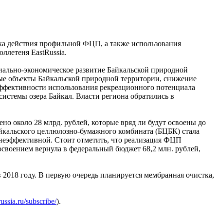
ока действия профильной ФЦП, а также использования
ллетеня EastRussia.
иально-экономическое развитие Байкальской природной
ные объекты Байкальской природной территории, снижение
эффективности использования рекреационного потенциала
истемы озера Байкал. Власти региона обратились в
но около 28 млрд. рублей, которые вряд ли будут освоены до
йкальского целлюлозно-бумажного комбината (БЦБК) стала
неэффективной. Стоит отметить, что реализация ФЦП
еосвоением вернула в федеральный бюджет 68,2 млн. рублей,
 2018 году. В первую очередь планируется мембранная очистка,
ussia.ru/subscribe/
).