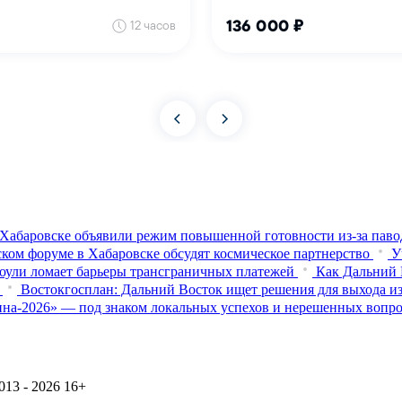
Хабаровске объявили режим повышенной готовности из‑за паво
ком форуме в Хабаровске обсудят космическое партнерство
У
оули ломает барьеры трансграничных платежей
Как Дальний 
Востокгосплан: Дальний Восток ищет решения для выхода из
на-2026» — под знаком локальных успехов и нерешенных вопр
13 - 2026
16+