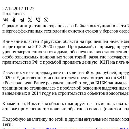
27.12.2017 11:27
Поделиться
С рядом инициатив по охране озера Байкал выступили власти
энергоэффективных технологий очистки стоков у берегов озера
Внимание властей Иркутской области на прошедшей неделе бы
территории на 2012-2020 годы». Программой, например, пред
уровня загрязненности отходами, обеспечение восстановлени
особо охраняемых природных территорий, развитие государств
правительство РФ с просьбой продлить данную ФЦП на пять лет
Известно, что за предыдущие пять лет из 58 млрд. рублей, пр
2020 г. Единственным исполнителем предусмотренных в ФЦП р
«Росгеология». Ранее рекультивацией отходов БЦБК занимала
традиционно сталкивалась с проблемой освоения выделенных ср
выделенных в 2014 году на строительство объектов водоотведе
Кроме того, Иркутская область планирует начать использовать
а также применение технологии обратного осмоса (очистки во
Подробную аналитику по этой и другим актуальным темам можн
Теги: