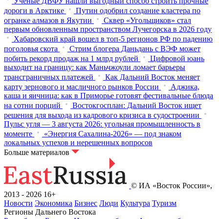
Ученые ДВФУ нашли выгодный способ строить прочные
дороги в Арктике
Путин одобрил создание кластера по
огранке алмазов в Якутии
Сквер «Угольщиков» стал
первым обновленным пространством Лучегорска в 2026 году
Хабаровский край вошел в топ-5 регионов РФ по падению
поголовья скота
Стрим блогера Даньдань с ВЭФ может
побить рекорд продаж на 1 млрд рублей
Цифровой юань
выходит на границу: как Маньчжоули ломает барьеры
трансграничных платежей
Как Дальний Восток меняет
карту зернового и масличного рынков России
Аджика,
каша и яичница: как в Приморье готовят фестивальные блюда
на сотни порций
Востокгосплан: Дальний Восток ищет
решения для выхода из кадрового кризиса в судостроении
Пульс угля — 3 августа 2026: угольная промышленность в
моменте
«Энергия Сахалина-2026» — под знаком
локальных успехов и нерешенных вопросов
Больше материалов
© ИА «Восток России»,
2013 - 2026
16+
Новости
Экономика
Бизнес
Люди
Культура
Туризм
Регионы Дальнего Востока