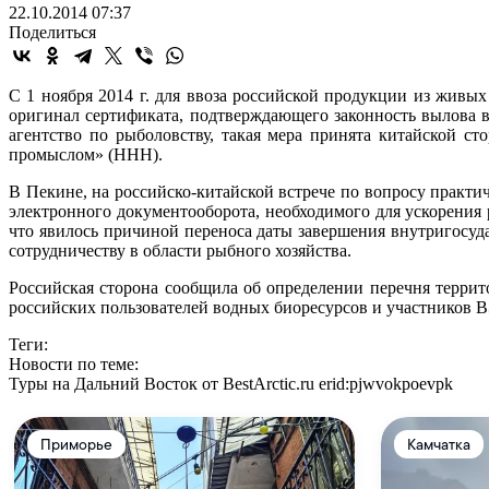
22.10.2014 07:37
Поделиться
С 1 ноября 2014 г. для ввоза российской продукции из жи
оригинал сертификата, подтверждающего законность вылова
агентство по рыболовству, такая мера принята китайской с
промыслом» (ННН).
В Пекине, на российско-китайской встрече по вопросу практи
электронного документооборота, необходимого для ускорения 
что явилось причиной переноса даты завершения внутригосуд
сотрудничеству в области рыбного хозяйства.
Российская сторона сообщила об определении перечня терри
российских пользователей водных биоресурсов и участников В
Теги:
Новости по теме:
Туры на Дальний Восток от BestArctic.ru
erid:pjwvokpoevpk