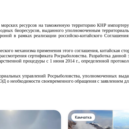
вых морских ресурсов на таможенную территорию КНР импортер
 водных биоресурсов, выданного уполномоченным территориаль
тороной в рамках реализации российско-китайского Соглашен
ческого механизма применения этого соглашения, китайская стор
рассмотрения сертификата Росрыболовства. Разработка данной 
арственной процедуры с 1 июня 2014 г., определенной проток
ториальных управлений Росрыболовства, уполномоченных выда
ЭД о необходимости своевременного обращения с заявлением дл