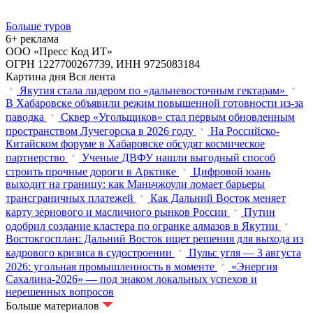
Больше туров
6+ реклама
ООО «Пресс Код ИТ»
ОГРН 1227700267739, ИНН 9725083184
Картина дня
Вся лента
Якутия стала лидером по «дальневосточным гектарам»
В Хабаровске объявили режим повышенной готовности из‑за
паводка
Сквер «Угольщиков» стал первым обновленным
пространством Лучегорска в 2026 году
На Российско-
Китайском форуме в Хабаровске обсудят космическое
партнерство
Ученые ДВФУ нашли выгодный способ
строить прочные дороги в Арктике
Цифровой юань
выходит на границу: как Маньчжоули ломает барьеры
трансграничных платежей
Как Дальний Восток меняет
карту зернового и масличного рынков России
Путин
одобрил создание кластера по огранке алмазов в Якутии
Востокгосплан: Дальний Восток ищет решения для выхода из
кадрового кризиса в судостроении
Пульс угля — 3 августа
2026: угольная промышленность в моменте
«Энергия
Сахалина-2026» — под знаком локальных успехов и
нерешенных вопросов
Больше материалов