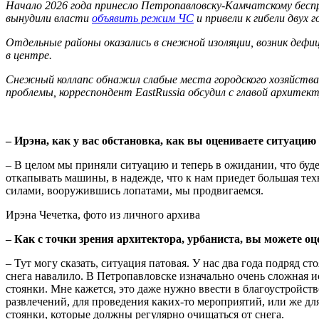
Начало 2026 года принесло Петропавловску‑Камчатскому бесп
вынудили власти
объявить режим ЧС
и привели к гибели двух 
Отдельные районы оказались в снежной изоляции, возник дефиц
в центре.
Снежный коллапс обнажил слабые места городского хозяйств
проблемы, корреспондент EastRussia обсудил с главой архите
– Ирэна, как у вас обстановка, как вы оцениваете ситуацию
– В целом мы приняли ситуацию и теперь в ожидании, что буде
откапывать машины, в надежде, что к нам приедет большая тех
силами, вооружившись лопатами, мы продвигаемся.
Ирэна Чечетка, фото из личного архива
– Как с точки зрения архитектора, урбаниста, вы можете 
– Тут могу сказать, ситуация патовая. У нас два года подряд с
снега навалило. В Петропавловске изначально очень сложная 
стоянки. Мне кажется, это даже нужно ввести в благоустройст
развлечений, для проведения каких-то мероприятий, или же дл
стоянки, которые должны регулярно очищаться от снега.