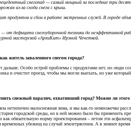
рецедентный снегопад — самый мощный за последние три десят
горожан из‑за схода снега с крыш.
ит продуктов и сбои в работе экстренных служб. В городе объя
а — от дефицита снегоуборочной техники до неэффективной р
ктурной мастерской «АрхиКит» Ирэной Чечеткой.
 как житель заваленного снегом города?
т дальше. Особо острой проблемы с продуктами нет, но люди соз
ника и очистит проезд, чтобы мы могли выехать, но уже которы
оценить снежный паралич, охвативший город? Можно ли этог
тояла нетипично малоснежная зима, и мы как-то немножечко рассл
история городской среды, но в ней можно было бы применить п
во как обязательную норму проектирования – летом эти асфальт
я временных убежищ на случай землетрясения. А в зимнее время