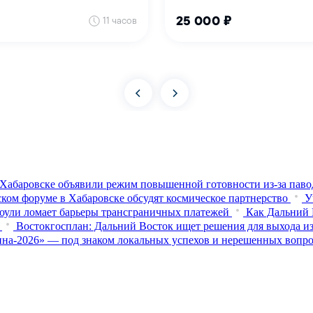
Хабаровске объявили режим повышенной готовности из‑за паво
ком форуме в Хабаровске обсудят космическое партнерство
У
оули ломает барьеры трансграничных платежей
Как Дальний 
Востокгосплан: Дальний Восток ищет решения для выхода из
на-2026» — под знаком локальных успехов и нерешенных вопр