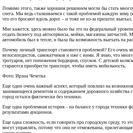
Помимо этого, также хорошим решением могли бы стать многоу
снега. Мы ведь сталкиваемся с такой проблемой каждую зиму (
что его бросают вдоль дорог – и тоже не из-за прихоти: выехал
Мне кажется, здесь можно было бы это на федеральный урове
отдать бизнесу под автосервисы, мойки, магазины запчастей. 
автомобиль был в тепле, и была бы возможность выехать на р
Почему личный транспорт становится проблемой? Его очень мно
велосипедистов, самокатчиков и иже с ними. Я знаю, что мног
тротуаров, нет понижения бордюров, спусков. С детской коляс
стараются приобрести транспорт, чтобы иметь мобильность.
Фото: Ирэна Чечетка
Еще один очень важный аспект, который повлиял на возникнове
занимающееся ремонтом и содержанием дорожного хозяйства гор
город остался фактически без техники.
Еще одна проблемная история – на балансе у города техники фа
результатами аукционов.
Еще одна сложность, если говорить про городскую среду, то эт
могут управлять, потому что они не отмежеваны, прилегающа
нечем чистить.