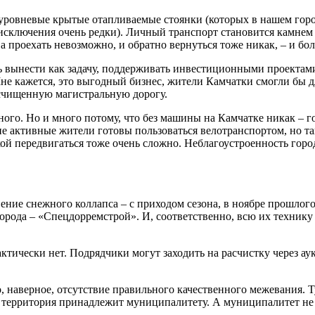
ровневые крытые отапливаемые стоянки (которых в нашем город
исключения очень редки). Личный транспорт становится камнем 
, а проехать невозможно, и обратно вернуться тоже никак, – и б
нь вынести как задачу, поддерживать инвестиционными проекта
Мне кажется, это выгодный бизнес, жители Камчатки смогли бы д
асчищенную магистральную дорогу.
го. Но и много потому, что без машины на Камчатке никак – го
ие активные жители готовы пользоваться велотранспортом, но та
кой передвигаться тоже очень сложно. Неблагоустроенность гор
ние снежного коллапса – с приходом сезона, в ноябре прошлого
ода – «Спецдорремстрой». И, соответственно, всю их технику з
ктически нет. Подрядчики могут заходить на расчистку через ау
о, наверное, отсутствие правильного качественного межевания. Т
я территория принадлежит муниципалитету. А муниципалитет не