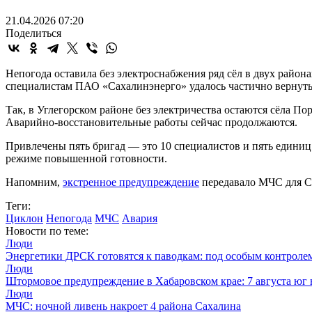
21.04.2026 07:20
Поделиться
Непогода оставила без электроснабжения ряд сёл в двух район
специалистам ПАО «Сахалинэнерго» удалось частично вернуть
Так, в Углегорском районе без электричества остаются сёла 
Аварийно-восстановительные работы сейчас продолжаются.
Привлечены пять бригад — это 10 специалистов и пять единиц
режиме повышенной готовности.
Напомним,
экстренное предупреждение
передавало МЧС для Са
Теги:
Циклон
Непогода
МЧС
Авария
Новости по теме:
Люди
Энергетики ДРСК готовятся к паводкам: под особым контрол
Люди
Штормовое предупреждение в Хабаровском крае: 7 августа юг
Люди
МЧС: ночной ливень накроет 4 района Сахалина