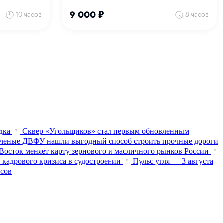
дка
Сквер «Угольщиков» стал первым обновленным
ченые ДВФУ нашли выгодный способ строить прочные дороги
Восток меняет карту зернового и масличного рынков России
 кадрового кризиса в судостроении
Пульс угля — 3 августа
осов