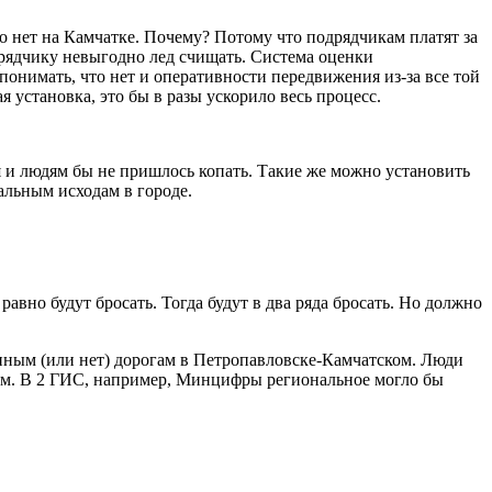
то нет на Камчатке. Почему? Потому что подрядчикам платят за
одрядчику невыгодно лед счищать. Система оценки
понимать, что нет и оперативности передвижения из-за все той
 установка, это бы в разы ускорило весь процесс.
я и людям бы не пришлось копать. Такие же можно установить
тальным исходам в городе.
авно будут бросать. Тогда будут в два ряда бросать. Но должно
нным (или нет) дорогам в Петропавловске-Камчатском. Люди
азом. В 2 ГИС, например, Минцифры региональное могло бы