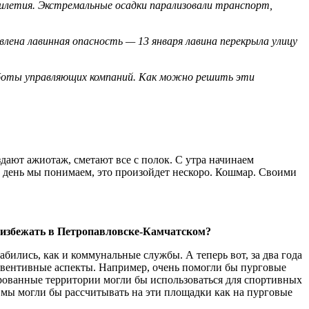
илетия. Экстремальные осадки парализовали транспорт,
влена лавинная опасность — 13 января лавина перекрыла улицу
аботы управляющих компаний. Как можно решить эти
дают ажиотаж, сметают все с полок. С утра начинаем
й день мы понимаем, это произойдет нескоро. Кошмар. Своими
о избежать в Петропавловске-Камчатском?
абились, как и коммунальные службы. А теперь вот, за два года
ревентивные аспекты. Например, очень помогли бы пурговые
ированные территории могли бы использоваться для спортивных
 мы могли бы рассчитывать на эти площадки как на пурговые