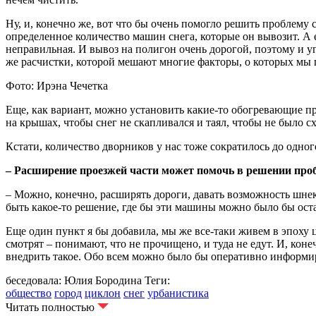
Ну, и, конечно же, вот что бы очень помогло решить проблему
определенное количество машин снега, которые он вывозит. А 
неправильная. И вывоз на полигон очень дорогой, поэтому и у
же расчистки, которой мешают многие факторы, о которых мы г
Фото: Ирэна Чечетка
Еще, как вариант, можно установить какие-то обогревающие пр
на крышах, чтобы снег не скапливался и таял, чтобы не было с
Кстати, количество дворников у нас тоже сократилось до одно
– Расширение проезжей части может помочь в решении пр
– Можно, конечно, расширять дороги, давать возможность шнеко
быть какое-то решение, где бы эти машины можно было бы оста
Еще один пункт я бы добавила, мы же все-таки живем в эпоху
смотрят – понимают, что не прочищено, и туда не едут. И, к
внедрить такое. Обо всем можно было бы оперативно информи
беседовала: Юлия Бородина
Теги:
общество
город
циклон
снег
урбанистика
Читать полностью