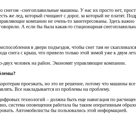
 со снегом –снегоплавильные машины. У нас их просто нет, прос
есть же лед, который счищают с дорог, за который не платят. П
правляющие компании не очень-то заинтересованы. Здесь важно 
оворили. А если бы была какая-то стационарная снегоплавильная
испособления в двери подъездов, чтобы снег там не скапливалс
хода снега с крыш, что привело только этой зимой уже к двум ле
го-двух человек на район. Экономят управляющие компании.
облемы?
ротерам проезжать, но это не решение, потому что машины все р
влять. Все накладывается из проблемы на проблему.
 цифровых технологий – должна быть еще навигация по расчище
онечно, система оповещения работала бы таким оперативным обр
ровать. Автомобилисты бы пользовались этой информацией.