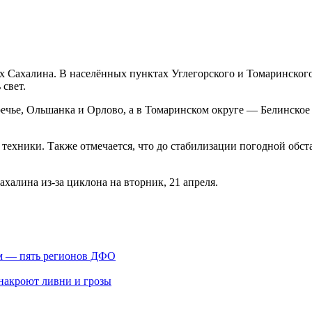
ах Сахалина. В населённых пунктах Углегорского и Томаринского
 свет.
Поречье, Ольшанка и Орлово, а в Томаринском округе — Белинск
 техники. Также отмечается, что до стабилизации погодной обс
халина из-за циклона на вторник, 21 апреля.
ем — пять регионов ДФО
 накроют ливни и грозы