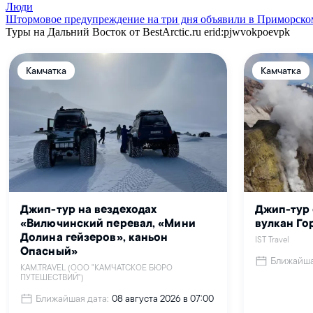
Люди
Штормовое предупреждение на три дня объявили в Приморско
Туры на Дальний Восток от BestArctic.ru
erid:pjwvokpoevpk