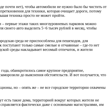
е почти нет), чтобы автомобили не нужно было бы чистить от
преткновения для техники, которая очищает дороги, потому
ольшая техника просто не может пройти.
ми – первые этажи таких многоуровневых парковок можно
ля своего авто выделить 5−6 тысяч рублей в месяц, чтобы
родская среда не приспособлена для пешеходов, для
к поступают только самые смелые и отчаянные – где-то нет
одской среды накладывает весомый отпечаток, и жители
 года, обанкротилось самое крупное предприятие,
аморозили до выяснения обстоятельств. И вот получается, что
кционы, но – опять же – не все городские территории охвачены
ут есть такие дома, территорией вокруг которых жители не
 справляется фактически даже с основными магистралями, им