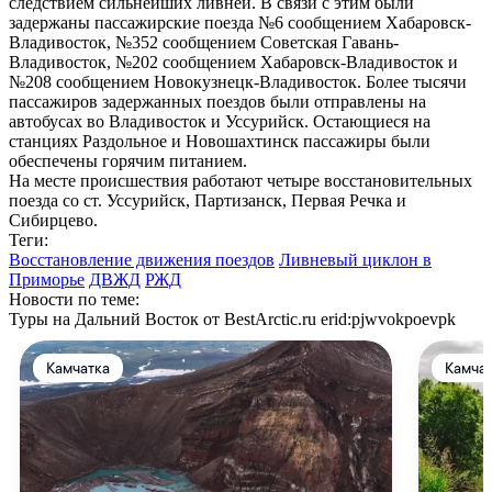
следствием сильнейших ливней. В связи с этим были
задержаны пассажирские поезда №6 сообщением Хабаровск-
Владивосток, №352 сообщением Советская Гавань-
Владивосток, №202 сообщением Хабаровск-Владивосток и
№208 сообщением Новокузнецк-Владивосток. Более тысячи
пассажиров задержанных поездов были отправлены на
автобусах во Владивосток и Уссурийск. Остающиеся на
станциях Раздольное и Новошахтинск пассажиры были
обеспечены горячим питанием.
На месте происшествия работают четыре восстановительных
поезда со ст. Уссурийск, Партизанск, Первая Речка и
Сибирцево.
Теги:
Восстановление движения поездов
Ливневый циклон в
Приморье
ДВЖД
РЖД
Новости по теме:
Туры на Дальний Восток от BestArctic.ru
erid:pjwvokpoevpk