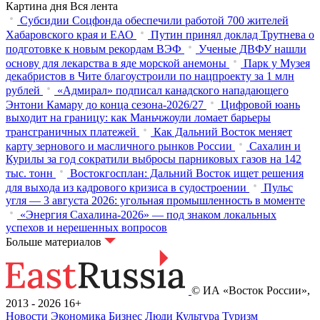
Картина дня
Вся лента
Субсидии Соцфонда обеспечили работой 700 жителей
Хабаровского края и ЕАО
Путин принял доклад Трутнева о
подготовке к новым рекордам ВЭФ
Ученые ДВФУ нашли
основу для лекарства в яде морской анемоны
Парк у Музея
декабристов в Чите благоустроили по нацпроекту за 1 млн
рублей
«Адмирал» подписал канадского нападающего
Энтони Камару до конца сезона-2026/27
Цифровой юань
выходит на границу: как Маньчжоули ломает барьеры
трансграничных платежей
Как Дальний Восток меняет
карту зернового и масличного рынков России
Сахалин и
Курилы за год сократили выбросы парниковых газов на 142
тыс. тонн
Востокгосплан: Дальний Восток ищет решения
для выхода из кадрового кризиса в судостроении
Пульс
угля — 3 августа 2026: угольная промышленность в моменте
«Энергия Сахалина-2026» — под знаком локальных
успехов и нерешенных вопросов
Больше материалов
© ИА «Восток России»,
2013 - 2026
16+
Новости
Экономика
Бизнес
Люди
Культура
Туризм