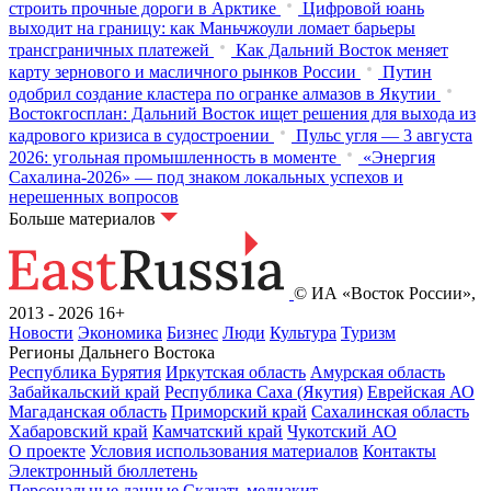
строить прочные дороги в Арктике
Цифровой юань
выходит на границу: как Маньчжоули ломает барьеры
трансграничных платежей
Как Дальний Восток меняет
карту зернового и масличного рынков России
Путин
одобрил создание кластера по огранке алмазов в Якутии
Востокгосплан: Дальний Восток ищет решения для выхода из
кадрового кризиса в судостроении
Пульс угля — 3 августа
2026: угольная промышленность в моменте
«Энергия
Сахалина-2026» — под знаком локальных успехов и
нерешенных вопросов
Больше материалов
© ИА «Восток России»,
2013 - 2026
16+
Новости
Экономика
Бизнес
Люди
Культура
Туризм
Регионы Дальнего Востока
Республика Бурятия
Иркутская область
Амурская область
Забайкальский край
Республика Саха (Якутия)
Еврейская АО
Магаданская область
Приморский край
Сахалинская область
Хабаровский край
Камчатский край
Чукотский АО
О проекте
Условия использования материалов
Контакты
Электронный бюллетень
Персональные данные
Скачать медиакит