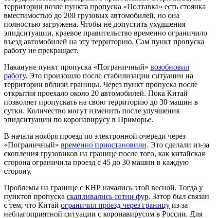
территории возле пункта пропуска «Полтавка» есть стоянка
вместимостью до 200 грузовых автомобилей, но она
полностью загружена. Чтобы не допустить ухудшения
эпидситуации, краевое правительство временно ограничило
въезд автомобилей на эту территорию. Сам пункт пропуска
работу не прекращает.
Накануне пункт пропуска «Пограничный»
возобновил
работу
. Это произошло после стабилизации ситуации на
территории вблизи границы. Через пункт пропуска после
открытия проехало около 20 автомобилей. Пока Китай
позволяет пропускать на свою территорию до 30 машин в
сутки. Количество могут изменить после улучшения
эпидситуации по коронавирусу в Приморье.
В начала ноября проезд по электронной очереди через
«Пограничный»
временно приостановили
. Это сделали из-за
скопления грузовиков на границе после того, как китайская
сторона ограничила проезд с 45 до 30 машин в каждую
сторону.
Проблемы на границе с КНР начались этой весной. Тогда у
пунктов пропуска
скапливались сотни фур
. Затор был связан
с тем, что Китай
о
граничил проезд через границу
из-за
неблагоприятной ситуации с коронавирусом в России. Для