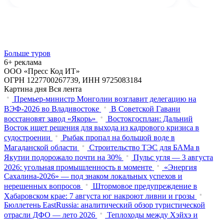
Больше туров
6+ реклама
ООО «Пресс Код ИТ»
ОГРН 1227700267739, ИНН 9725083184
Картина дня
Вся лента
Премьер-министр Монголии возглавит делегацию на
ВЭФ‑2026 во Владивостоке
В Советской Гавани
восстановят завод «Якорь»
Востокгосплан: Дальний
Восток ищет решения для выхода из кадрового кризиса в
судостроении
Рыбак пропал на большой воде в
Магаданской области
Строительство ТЭС для БАМа в
Якутии подорожало почти на 30%
Пульс угля — 3 августа
2026: угольная промышленность в моменте
«Энергия
Сахалина-2026» — под знаком локальных успехов и
нерешенных вопросов
Штормовое предупреждение в
Хабаровском крае: 7 августа юг накроют ливни и грозы
Бюллетень EastRussia: аналитический обзор туристической
отрасли ДФО — лето 2026
Теплоходы между Хэйхэ и