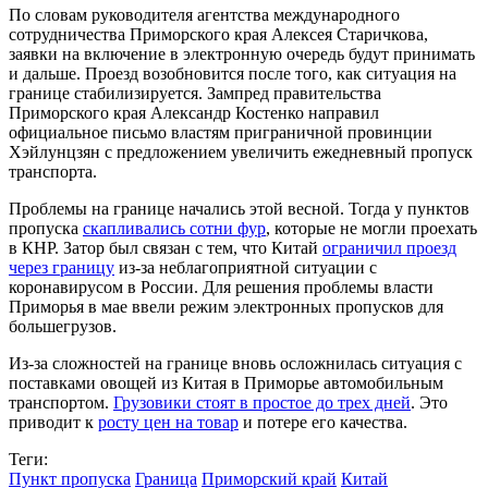
По словам руководителя агентства международного
сотрудничества Приморского края Алексея Старичкова,
заявки на включение в электронную очередь будут принимать
и дальше. Проезд возобновится после того, как ситуация на
границе стабилизируется. Зампред правительства
Приморского края Александр Костенко направил
официальное письмо властям приграничной провинции
Хэйлунцзян с предложением увеличить ежедневный пропуск
транспорта.
Проблемы на границе начались этой весной. Тогда у пунктов
пропуска
скапливались сотни фур
, которые не могли проехать
в КНР. Затор был связан с тем, что Китай
о
граничил проезд
через границу
из-за неблагоприятной ситуации с
коронавирусом в России. Для решения проблемы власти
Приморья в мае ввели режим электронных пропусков для
большегрузов.
Из-за сложностей на границе вновь осложнилась ситуация с
поставками овощей из Китая в Приморье автомобильным
транспортом.
Грузовики стоят в простое до трех дней
. Это
приводит к
росту цен на товар
и потере его качества.
Теги:
Пункт пропуска
Граница
Приморский край
Китай