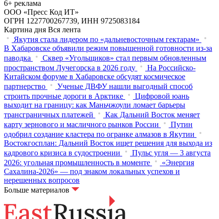
6+ реклама
ООО «Пресс Код ИТ»
ОГРН 1227700267739, ИНН 9725083184
Картина дня
Вся лента
Якутия стала лидером по «дальневосточным гектарам»
В Хабаровске объявили режим повышенной готовности из‑за
паводка
Сквер «Угольщиков» стал первым обновленным
пространством Лучегорска в 2026 году
На Российско-
Китайском форуме в Хабаровске обсудят космическое
партнерство
Ученые ДВФУ нашли выгодный способ
строить прочные дороги в Арктике
Цифровой юань
выходит на границу: как Маньчжоули ломает барьеры
трансграничных платежей
Как Дальний Восток меняет
карту зернового и масличного рынков России
Путин
одобрил создание кластера по огранке алмазов в Якутии
Востокгосплан: Дальний Восток ищет решения для выхода из
кадрового кризиса в судостроении
Пульс угля — 3 августа
2026: угольная промышленность в моменте
«Энергия
Сахалина-2026» — под знаком локальных успехов и
нерешенных вопросов
Больше материалов