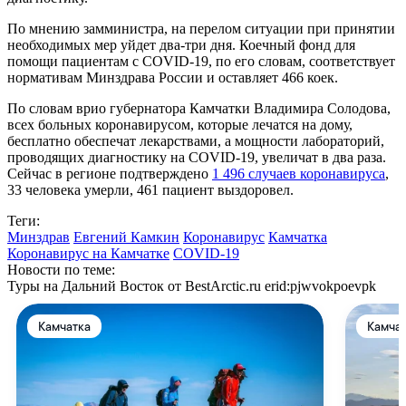
По мнению замминистра, на перелом ситуации при принятии
необходимых мер уйдет два-три дня. Коечный фонд для
помощи пациентам с COVID-19, по его словам, соответствует
нормативам Минздрава России и оставляет 466 коек.
По словам врио губернатора Камчатки Владимира Солодова,
всех больных коронавирусом, которые лечатся на дому,
бесплатно обеспечат лекарствами, а мощности лабораторий,
проводящих диагностику на COVID-19, увеличат в два раза.
Сейчас в регионе подтверждено
1 496 случаев коронавируса
,
33 человека умерли, 461 пациент выздоровел.
Теги:
Минздрав
Евгений Камкин
Коронавирус
Камчатка
Коронавирус на Камчатке
COVID-19
Новости по теме:
Туры на Дальний Восток от BestArctic.ru
erid:pjwvokpoevpk