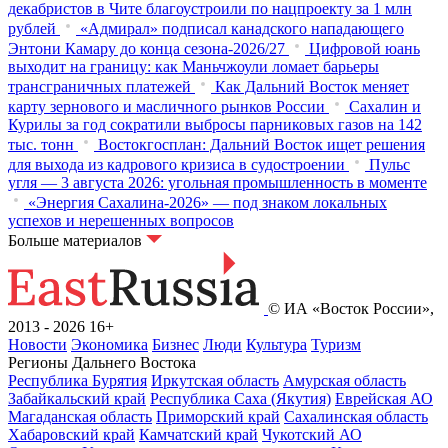
декабристов в Чите благоустроили по нацпроекту за 1 млн
рублей
«Адмирал» подписал канадского нападающего
Энтони Камару до конца сезона-2026/27
Цифровой юань
выходит на границу: как Маньчжоули ломает барьеры
трансграничных платежей
Как Дальний Восток меняет
карту зернового и масличного рынков России
Сахалин и
Курилы за год сократили выбросы парниковых газов на 142
тыс. тонн
Востокгосплан: Дальний Восток ищет решения
для выхода из кадрового кризиса в судостроении
Пульс
угля — 3 августа 2026: угольная промышленность в моменте
«Энергия Сахалина-2026» — под знаком локальных
успехов и нерешенных вопросов
Больше материалов
© ИА «Восток России»,
2013 - 2026
16+
Новости
Экономика
Бизнес
Люди
Культура
Туризм
Регионы Дальнего Востока
Республика Бурятия
Иркутская область
Амурская область
Забайкальский край
Республика Саха (Якутия)
Еврейская АО
Магаданская область
Приморский край
Сахалинская область
Хабаровский край
Камчатский край
Чукотский АО