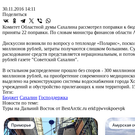
30.11.2016 14:11
Поделиться
Комитет Областной думы Сахалина рассмотрел поправки к бюдж
приняты 22 поправки. По словам министра финансов области А
Дискуссии возникли по вопросу о теплоходе «Поларис», поскол
миллионов рублей, затраты получаются слишком большими. Суд
расходование средств представляется нерациональным, и пото
рублей газете "Советский Сахалин".
В остальном распределение прошло без споров - 300 миллионо
миллионов рублей, на приобретение современного медицинско
выделено на реконструкцию системы водоснабжения города Хол
учреждений и обустройство прилегающих к ним территорий. 1
Теги:
Бюджет
Сахалин
Господдержка
Новости по теме:
Туры на Дальний Восток от BestArctic.ru
erid:pjwvokpoevpk