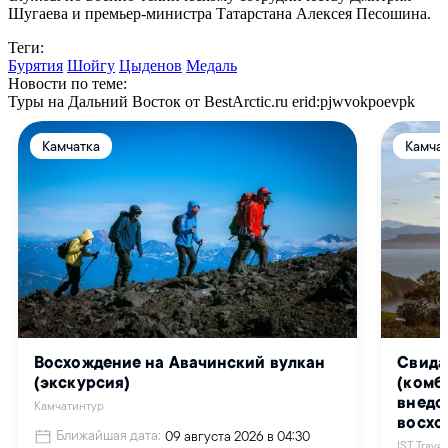
Шугаева и премьер-министра Татарстана Алексея Песошина.
Теги:
Бурятия
Шойгу
Цыденов
Медаль
Новости по теме:
Туры на Дальний Восток от BestArctic.ru
erid:pjwvokpoevpk