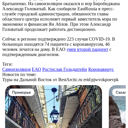
Братыненко. На самоизоляции оказался и мэр Биробиджана
Александр Головатый. Как сообщили EastRussia в пресс-
службе городской администрации, обязанности главы
областного центра исполняет первый заместитель мэра по
экономике и финансам Ян Аблов. При этом Александр
Головатый продолжает работать дистанционно.
Сейчас в регионе подтверждено 223 случая COVID-19. В
больницах находятся 74 пациента с коронавирусом, 46
человек лечатся на дому. В ЕАО
умер второй пациент
с
подтвержденным диагнозом.
Теги:
Самоизоляиця
ЕАО
Ростислав Гольдштейн
Коронавирус
Новости по теме:
Туры на Дальний Восток от BestArctic.ru
erid:pjwvokpoevpk