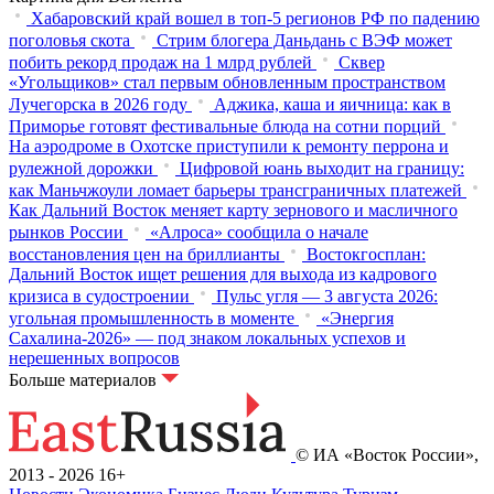
Хабаровский край вошел в топ-5 регионов РФ по падению
поголовья скота
Стрим блогера Даньдань с ВЭФ может
побить рекорд продаж на 1 млрд рублей
Сквер
«Угольщиков» стал первым обновленным пространством
Лучегорска в 2026 году
Аджика, каша и яичница: как в
Приморье готовят фестивальные блюда на сотни порций
На аэродроме в Охотске приступили к ремонту перрона и
рулежной дорожки
Цифровой юань выходит на границу:
как Маньчжоули ломает барьеры трансграничных платежей
Как Дальний Восток меняет карту зернового и масличного
рынков России
«Алроса» сообщила о начале
восстановления цен на бриллианты
Востокгосплан:
Дальний Восток ищет решения для выхода из кадрового
кризиса в судостроении
Пульс угля — 3 августа 2026:
угольная промышленность в моменте
«Энергия
Сахалина-2026» — под знаком локальных успехов и
нерешенных вопросов
Больше материалов
© ИА «Восток России»,
2013 - 2026
16+