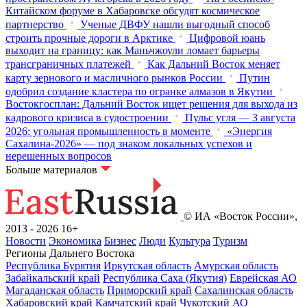
Китайском форуме в Хабаровске обсудят космическое
партнерство
Ученые ДВФУ нашли выгодный способ
строить прочные дороги в Арктике
Цифровой юань
выходит на границу: как Маньчжоули ломает барьеры
трансграничных платежей
Как Дальний Восток меняет
карту зернового и масличного рынков России
Путин
одобрил создание кластера по огранке алмазов в Якутии
Востокгосплан: Дальний Восток ищет решения для выхода из
кадрового кризиса в судостроении
Пульс угля — 3 августа
2026: угольная промышленность в моменте
«Энергия
Сахалина-2026» — под знаком локальных успехов и
нерешенных вопросов
Больше материалов
© ИА «Восток России»,
2013 - 2026
16+
Новости
Экономика
Бизнес
Люди
Культура
Туризм
Регионы Дальнего Востока
Республика Бурятия
Иркутская область
Амурская область
Забайкальский край
Республика Саха (Якутия)
Еврейская АО
Магаданская область
Приморский край
Сахалинская область
Хабаровский край
Камчатский край
Чукотский АО