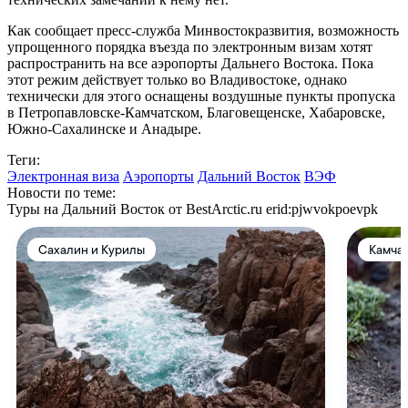
Как сообщает пресс-служба Минвостокразвития, возможность
упрощенного порядка въезда по электронным визам хотят
распространить на все аэропорты Дальнего Востока. Пока
этот режим действует только во Владивостоке, однако
технически для этого оснащены воздушные пункты пропуска
в Петропавловске-Камчатском, Благовещенске, Хабаровске,
Южно-Сахалинске и Анадыре.
Теги:
Электронная виза
Аэропорты
Дальний Восток
ВЭФ
Новости по теме:
Туры на Дальний Восток от BestArctic.ru
erid:pjwvokpoevpk