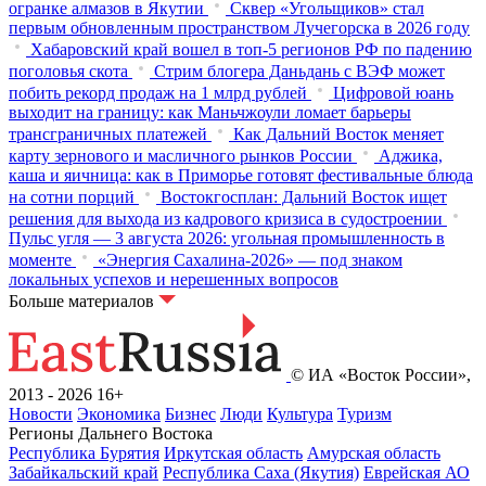
огранке алмазов в Якутии
Сквер «Угольщиков» стал
первым обновленным пространством Лучегорска в 2026 году
Хабаровский край вошел в топ-5 регионов РФ по падению
поголовья скота
Стрим блогера Даньдань с ВЭФ может
побить рекорд продаж на 1 млрд рублей
Цифровой юань
выходит на границу: как Маньчжоули ломает барьеры
трансграничных платежей
Как Дальний Восток меняет
карту зернового и масличного рынков России
Аджика,
каша и яичница: как в Приморье готовят фестивальные блюда
на сотни порций
Востокгосплан: Дальний Восток ищет
решения для выхода из кадрового кризиса в судостроении
Пульс угля — 3 августа 2026: угольная промышленность в
моменте
«Энергия Сахалина-2026» — под знаком
локальных успехов и нерешенных вопросов
Больше материалов
© ИА «Восток России»,
2013 - 2026
16+
Новости
Экономика
Бизнес
Люди
Культура
Туризм
Регионы Дальнего Востока
Республика Бурятия
Иркутская область
Амурская область
Забайкальский край
Республика Саха (Якутия)
Еврейская АО