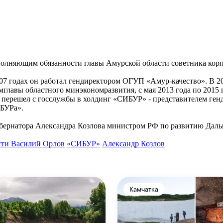
полняющим обязанности главы Амурской области советника кор
007 годах он работал гендиректором ОГУП «Амур-качество». В 20
замглавы областного минэкономразвития, с мая 2013 года по 201
н перешел с госслужбы в холдинг «СИБУР» - представителем ген
ИБУРа».
убернатора Александра Козлова министром РФ по развитию Даль
асти Василий Орлов
«СИБУР»
Александр Козлов