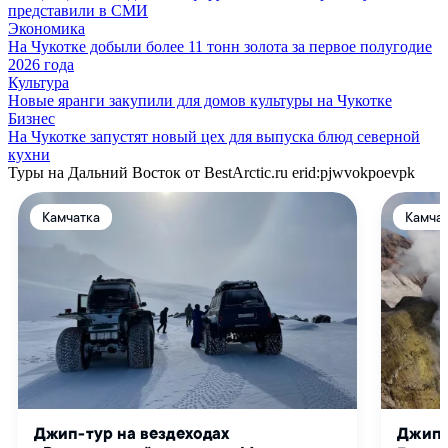
представили в СМИ
Экономика
На Чукотке добыли более 11 тонн золота за первое полугодие
2026 года
Культура
Новые яранги закупили для домов культуры на Чукотке
Бизнес
На Чукотке запустят новый цех для выпуска блюд северной
кухни
Туры на Дальний Восток от BestArctic.ru
erid:pjwvokpoevpk