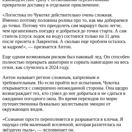
превратили доставку в отдельное приключение.
«Логистика по Чукотке действительно очень сложная.
Именно поэтому половина ролика про то, как мы добираемся
до точки. Потому что преодолеть сам маршрут было легче,
чем организовать поездку и добраться до точки старта. А сам
стапель (спуск лодок на воду) состоялся только на 11 день
после прилета в Лаврентия. А сколько еще проблем осталось
за кадром!», — признается Антон.
Еще одним возможным риском был паковый лед. Он способен
полностью перекрыть акватории и сорвать навигацию на весь
сезон, как случилось в 2024 году.
Антон называет регион сложным, капризным и
требовательным. Но если пройти все испытания, Чукотка
открывается с совершенно неожиданной стороны. Она щедро
вознаграждает тех, кто сумел до нее добраться и не сдаться в
ожидании погодного окна. Во время переходов по морю
путешественника буквально захлестывали эмоции от
окружающих видов.
«Сознание просто переполняется и разрывается в клочья. Я
ощущал себя маленькой вселенной, которая разлетелась на
звёздную пыль», — вспоминает он.