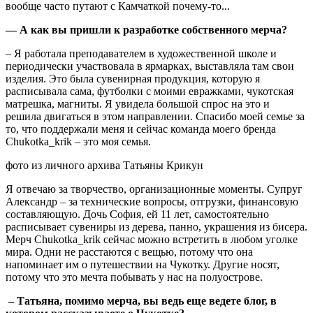
вообще часто путают с Камчаткой почему-то...
— А как вы пришли к разработке собственного мерча?
– Я работала преподавателем в художественной школе и
периодически участвовала в ярмарках, выставляла там свои
изделия. Это была сувенирная продукция, которую я
расписывала сама, футболки с моими евражками, чукотская
матрешка, магниты. Я увидела большой спрос на это и
решила двигаться в этом направлении. Спасибо моей семье за
то, что поддержали меня и сейчас команда моего бренда
Chukotka_krik – это моя семья.
фото из личного архива Татьяны Крикун
Я отвечаю за творчество, организационные моменты. Супруг
Александр – за технические вопросы, отгрузки, финансовую
составляющую. Дочь София, ей 11 лет, самостоятельно
расписывает сувениры из дерева, панно, украшения из бисера.
Мерч Chukotka_krik сейчас можно встретить в любом уголке
мира. Одни не расстаются с вещью, потому что она
напоминает им о путешествии на Чукотку. Другие носят,
потому что это мечта побывать у нас на полуострове.
– Татьяна, помимо мерча, вы ведь еще ведете блог, в