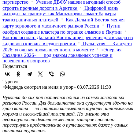
партнерство
Ученые ДВФУ нашли выгодный способ
строить прочные дороги в Арктике
Цифровой юань
выходит на границу: как Маньчжоули ломает барьеры
трансграничных платежей
Как Дальний Восток меняет
карту зернового и масличного рынков России
Путин
одобрил создание кластера по огранке алмазов в Якутии
Востокгосплан: Дальний Восток ищет решения для выхода из
кадрового кризиса в судостроении
Пульс угля — 3 августа
2026: угольная промышленность в моменте
«Энергия
Сахалина-2026» — под знаком локальных успехов и
нерешенных вопросов
Поделиться
Туризм
«Медведь смотрел на меня в упор»
03.07.2026 11:30
Чукотка до сих пор остается одним из самых загадочных
регионов России. Для большинства она существует где-то на
краю карты — за сотнями километров тундры, штормовыми
морями и сложнейшей логистикой. Но именно эта
недоступность делает ее местом, которое способно
перевернуть представление о путешествиях даже у самых
опытных туристов.