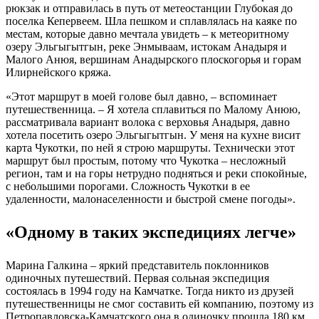
рюкзак и отправилась в путь от метеостанции Глубокая до
поселка Кепервеем. Шла пешком и сплавлялась на каяке по
местам, которые давно мечтала увидеть – к метеоритному
озеру Эльгыгытгын, реке Энмываам, истокам Анадыря и
Малого Анюя, вершинам Анадырского плоскогорья и горам
Илирнейского кряжа.
«Этот маршрут в моей голове был давно, – вспоминает
путешественница. – Я хотела сплавиться по Малому Анюю,
рассматривала вариант волока с верховья Анадыря, давно
хотела посетить озеро Эльгыгытгын. У меня на кухне висит
карта Чукотки, по ней я строю маршруты. Технически этот
маршрут был простым, потому что Чукотка – несложный
регион, там и на горы нетрудно подняться и реки спокойные,
с небольшими порогами. Сложность Чукотки в ее
удаленности, малонаселенности и быстрой смене погоды».
«Одному в таких экспедициях легче»
Марина Галкина – яркий представитель поклонников
одиночных путешествий. Первая сольная экспедиция
состоялась в 1994 году на Камчатке. Тогда никто из друзей
путешественницы не смог составить ей компанию, поэтому из
Петропавловска-Камчатского она в одиночку прошла 180 км