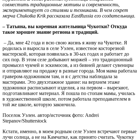
совместить традиционные мотивы и современность,
экспериментирует со стилями и техниками. В чем секрет
мерча Chukotka Krik рассказала EastRussia его создательница.
– Татьяна, вы коренная жительница Чукотки? Откуда
такое хорошее знание региона и традиций.
– Да, мне 42 года и всю свою жизнь я живу на Чукотке. Я
родилась и выросла в селе Уэлен, известное косторезной
мастерской, которая появилась в 30-ых годах и работает до
сих пор. В этом селе добывают моржей – это традиционный
промысел чукчей и эскимосов, а из бивней делают сувениры
и отправляют на продажу в разные города. Моя мама работала
гравером-художником там, и я с детства наблюдала за
мастерами. Это двухэтажное здание: на верхнем этаже
художники расписывают изделия, а на первом – вырезают,
подготавливают материал. Я пошла по стопам мамы, училась
в художественной школе, потом работала преподавателем в
той же школе, которую закончила.
Поселок Уэлен. автор/источник фото: Andrei
Stepanov/Shutterstock
Кстати, именно, в моем родным селе Уэлен встречают первые
лучи солнца, а не на Камчатке, как принято считать. Чукотку