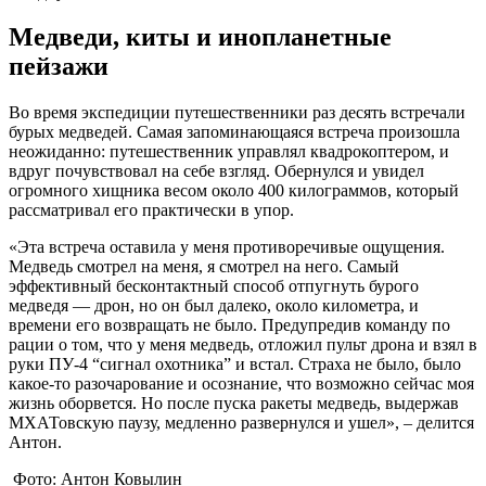
Медведи, киты и инопланетные
пейзажи
Во время экспедиции путешественники раз десять встречали
бурых медведей. Самая запоминающаяся встреча произошла
неожиданно: путешественник управлял квадрокоптером, и
вдруг почувствовал на себе взгляд. Обернулся и увидел
огромного хищника весом около 400 килограммов, который
рассматривал его практически в упор.
«Эта встреча оставила у меня противоречивые ощущения.
Медведь смотрел на меня, я смотрел на него. Самый
эффективный бесконтактный способ отпугнуть бурого
медведя — дрон, но он был далеко, около километра, и
времени его возвращать не было. Предупредив команду по
рации о том, что у меня медведь, отложил пульт дрона и взял в
руки ПУ-4 “сигнал охотника” и встал. Страха не было, было
какое-то разочарование и осознание, что возможно сейчас моя
жизнь оборвется. Но после пуска ракеты медведь, выдержав
МХАТовскую паузу, медленно развернулся и ушел», – делится
Антон.
Фото: Антон Ковылин