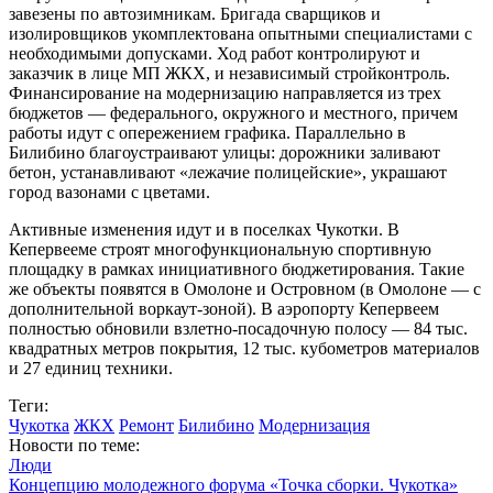
завезены по автозимникам. Бригада сварщиков и
изолировщиков укомплектована опытными специалистами с
необходимыми допусками. Ход работ контролируют и
заказчик в лице МП ЖКХ, и независимый стройконтроль.
Финансирование на модернизацию направляется из трех
бюджетов — федерального, окружного и местного, причем
работы идут с опережением графика. Параллельно в
Билибино благоустраивают улицы: дорожники заливают
бетон, устанавливают «лежачие полицейские», украшают
город вазонами с цветами.
Активные изменения идут и в поселках Чукотки. В
Кепервееме строят многофункциональную спортивную
площадку в рамках инициативного бюджетирования. Такие
же объекты появятся в Омолоне и Островном (в Омолоне — с
дополнительной воркаут-зоной). В аэропорту Кепервеем
полностью обновили взлетно-посадочную полосу — 84 тыс.
квадратных метров покрытия, 12 тыс. кубометров материалов
и 27 единиц техники.
Теги:
Чукотка
ЖКХ
Ремонт
Билибино
Модернизация
Новости по теме:
Люди
Концепцию молодежного форума «Точка сборки. Чукотка»