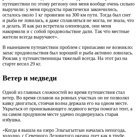
путешествии по этому региону они меня вообще очень сильно
выручили: у меня продукты практически закончились,
осталось около 1 кг провизии на 300 км пути. Тогда был снег
и рыба не ловилась, я даже сплавляться не могла, не знала, что
и делать. И как раз встретила оленеводов, они меня
накормили и с собой продовольствие дали. Так что местные
жители всегда выручают».
В нынешнем путешествии проблем с припасами не возникло:
запас продовольствия был хороший и рыба активно ловилась.
Рюкзак у путешественницы тяжелый всегда. На этот раз на
старте весил 29 кг.
Ветер и медведи
Одной из главных сложностей во время путешествия стал
ветер. Во время сплавов на ровных участках он не позволял
каяку двигаться, стоячая волна держала его на одном месте.
Укрыться от пронизывающего ледяного ветра помогал тент, а
на самом продувном месте удачно подвернулась старая
избушка.
«Когда я вышла на озеро Эльгыгытгын началась непогода,
холодно, с Северного Ледовитого океана дует как в трубе,