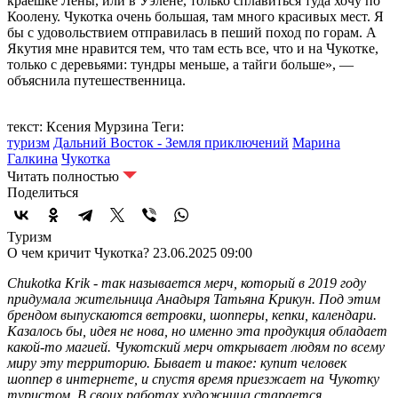
краешке Лены, или в Уэлене, только сплавиться туда хочу по
Коолену. Чукотка очень большая, там много красивых мест. Я
бы с удовольствием отправилась в пеший поход по горам. А
Якутия мне нравится тем, что там есть все, что и на Чукотке,
только с деревьями: тундры меньше, а тайги больше», —
объяснила путешественница.
текст: Ксения Мурзина
Теги:
туризм
Дальний Восток - Земля приключений
Марина
Галкина
Чукотка
Читать полностью
Поделиться
Туризм
О чем кричит Чукотка?
23.06.2025 09:00
Chukotka Krik - так называется мерч, который в 2019 году
придумала жительница Анадыря Татьяна Крикун. Под этим
брендом выпускаются ветровки, шопперы, кепки, календари.
Казалось бы, идея не нова, но именно эта продукция обладает
какой-то магией. Чукотский мерч открывает людям по всему
миру эту территорию. Бывает и такое: купит человек
шоппер в интернете, и спустя время приезжает на Чукотку
туристом. В своих работах художница старается