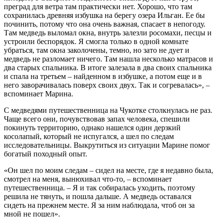
преград для ветра там практически нет. Хорошо, что там
сохранилась древняя избушка на берегу озера Ильган. Ее бы
починить, потому что она очень важная, спасает в непогоду.
Там медведь выломал окна, внутрь залезли росомахи, песцы и
устроили беспорядок. Я смогла только в одной комнате
убраться, там окна заколочены, темно, но зато не дует и
медведь не разломает ничего. Там нашла несколько матрасов и
два старых спальника. В итоге залезала в два своих спальника
и спала на третьем – найденном в избушке, а потом еще и в
него заворачивалась поверх своих двух. Так и согревалась», –
вспоминает Марина.
С медведями путешественница на Чукотке столкнулась не раз.
Чаще всего они, почувствовав запах человека, спешили
покинуть территорию, однако нашелся один дерзкий
косолапый, который не испугался, а шел по следам
исследовательницы. Выкрутиться из ситуации Марине помог
богатый походный опыт.
«Он шел по моим следам – сидел на месте, где я недавно была,
смотрел на меня, вынюхивал что-то, – вспоминает
путешественница. – Я и так собиралась уходить, поэтому
решила не тянуть, и пошла дальше. А медведь оставался
сидеть на прежнем месте. Я за ним наблюдала, чтоб он за
мной не пошел».