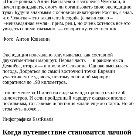
«После роликов Анны Васильевой я загорелся Чукоткой, и
начал прикидывать, смогу ли организовать свою экспедицию
туда? Будучи знакомым с основной акваторией России, я знал,
что Чукотка – это такая terra incognita (с латинского –
«неизведанная земля», прим. ред.), но очень хотелось всё это
увидеть своими глазами», — говорит путешественник.
Фото: Антон Ковылин
Экспедиция изначально задумывалась как составной
двухсегментный маршрут. Первая часть — в районе мыса
Дежнёва, вторая — в проливе Сенявина. Однако вмешалась
погода. Добраться до самой восточной точки Евразии
участникам не удалось, поэтому основной маршрут
сократился до 190 километров.
Тем не менее за 11 дней на воде команда прошла около 250
километров. И если пройденный маршрут оказался вполне
посильным, то главные испытания ждали еще до старта. Но об
этом чуть позже…
Инфографика EastRussia
Когда путешествие становится личной