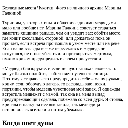
Безлюдные места Чукотки. Фото из личного архива Марины
Галкиной
Туристам, у которых опыта общения с дикими медведями
мало или вообще нет, Марина Галкина советует стараться
заметить хищника раньше, чем он увидит вас; обойти место,
где ходит косолапый, стороной, или дождаться пока он
пройдет, если встреча произошла в узком месте или на реке.
Если ваши взгляды все же пересеклись и медведь не
испугался, не стоит убегать или притворяться мертвым,
нужно криком предупредить о своем присутствии.
«Медведи близорукие, и если не чуют запаха человека, то
могут близко подойти, – объясняет путешественница. –
Поэтому я стараюсь его предупредить о себе – машу руками,
кричу, если оборудую лагерь, то раскладываю носки,
портянки, чтобы медведь чувствовал мой запах. Я однажды
встретила медвежат с мамой, так она на меня выпад
предупреждающий сделала, побежала со всей дури. Я стояла,
кричала и палку на нее выставила, так медведица
остановилась все-таки и потом убежала».
Когда поет душа