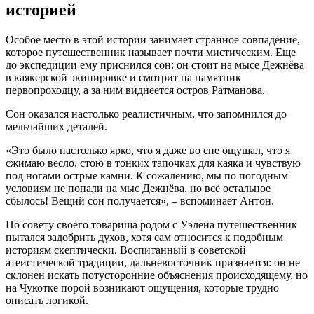
историей
Особое место в этой истории занимает странное совпадение,
которое путешественник называет почти мистическим. Еще
до экспедиции ему приснился сон: он стоит на мысе Дежнёва
в каякерской экипировке и смотрит на памятник
первопроходцу, а за ним виднеется остров Ратманова.
Сон оказался настолько реалистичным, что запомнился до
мельчайших деталей.
«Это было настолько ярко, что я даже во сне ощущал, что я
сжимаю весло, стою в тонких тапочках для каяка и чувствую
под ногами острые камни. К сожалению, мы по погодным
условиям не попали на мыс Дежнёва, но всё остальное
сбылось! Вещий сон получается», – вспоминает Антон.
По совету своего товарища родом с Уэлена путешественник
пытался задобрить духов, хотя сам относится к подобным
историям скептически. Воспитанный в советской
атеистической традиции, дальневосточник признается: он не
склонен искать потусторонние объяснения происходящему, но
на Чукотке порой возникают ощущения, которые трудно
описать логикой.