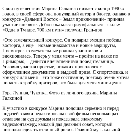
Свои путешествия Марина Галкина снимает с конца 1990-х
годов, в своей сфере она популярный автор и блогер, однако в
конкурсе «Дальний Восток – Земля приключений» приняла
участие впервые. Дебют оказался триумфальным – фильм
«Одна в Тундре. 700 км пути» получил Гран-при.
«Это замечательный конкурс. Он подарил эмоции победы,
восторга, а еще – новые знакомства и новые маршруты,
Посмотрела замечательные ролики участников и
вдохновилась. Теперь у меня мечта – пройти на каяке по
Приморью, – делится впечатлениями победительница. –
Условия участия простые, никаких проволочек с
оформлением документов и выдачей приза. Я спортсменка, и
конкурс для меня – это тоже состязание, поэтому очень хотела
попасть в тройку призеров, это была для меня мини-цель».
Гора Лунная, Чукотка. Фото из личного архива Марины
Галкиной
К участию в конкурсе Марина подошла серьезно и перед
подачей заявки редактировала свой фильм несколько раз –
отдавала на суд друзьям и показывала знакомому
видеомонтажеру, каждый дал дельный совет, который
позволил сделать отличный ролик. Главной музыкальной