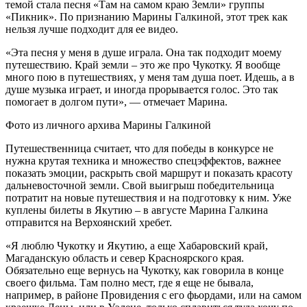
темой стала песня «Там на самом краю Земли» группы
«Пикник». По признанию Марины Галкиной, этот трек как
нельзя лучше подходит для ее видео.
«Эта песня у меня в душе играла. Она так подходит моему
путешествию. Край земли – это же про Чукотку. Я вообще
много пою в путешествиях, у меня там душа поет. Идешь, а в
душе музыка играет, и иногда прорывается голос. Это так
помогает в долгом пути», — отмечает Марина.
Фото из личного архива Марины Галкиной
Путешественница считает, что для победы в конкурсе не
нужна крутая техника и множество спецэффектов, важнее
показать эмоции, раскрыть свой маршрут и показать красоту
дальневосточной земли. Свой выигрыш победительница
потратит на новые путешествия и на подготовку к ним. Уже
куплены билеты в Якутию – в августе Марина Галкина
отправится на Верхоянский хребет.
«Я люблю Чукотку и Якутию, а еще Хабаровский край,
Магаданскую область и север Красноярского края.
Обязательно еще вернусь на Чукотку, как говорила в конце
своего фильма. Там полно мест, где я еще не бывала,
например, в районе Провидения с его фьордами, или на самом