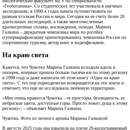
биологический факультет МГУ по специальности
«Геоботаника». Со студенческих лет участвовала в научных
экспедициях, в 1990-х годах начала путешествовать по
разным уголкам России и мира. Сегодня на ее счету более 20
длительных экспедиций, а также многочисленные
краткосрочные сплавы, восхождения, походы. Марина
Галкина – двукратная чемпионка мира по рогейну
(супермарафонскому ориентированию), чемпионка России по
спортивному туризму, автор книг и видеофильмов.
На краю света
Кажется, что Чукотку Марина Галкина исходила вдоль и
поперек, впервые прошла больше тысячи км по этому региону
в 1998 году и даже написала об этом книгу «Одна на краю
света». С тех пор периодически возвращается на эти земли и
отмечает, что еще не исследовала любимую территорию.
«Мне очень нравится Чукотка – ее просторы, безлюдность, ее
неброские цвета, доступные горы. Просто лежит душа к этому
региону», – объясняет Марина Галкина.
Чукотка. Фото из личного архива Марины Галкиной
В августе 2025 года она взвалила на плечи 29-килограммовый