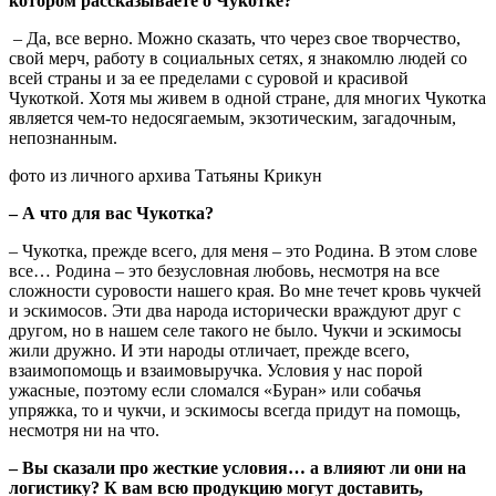
котором рассказываете о Чукотке?
– Да, все верно. Можно сказать, что через свое творчество,
свой мерч, работу в социальных сетях, я знакомлю людей со
всей страны и за ее пределами с суровой и красивой
Чукоткой. Хотя мы живем в одной стране, для многих Чукотка
является чем-то недосягаемым, экзотическим, загадочным,
непознанным.
фото из личного архива Татьяны Крикун
– А что для вас Чукотка?
– Чукотка, прежде всего, для меня – это Родина. В этом слове
все… Родина – это безусловная любовь, несмотря на все
сложности суровости нашего края. Во мне течет кровь чукчей
и эскимосов. Эти два народа исторически враждуют друг с
другом, но в нашем селе такого не было. Чукчи и эскимосы
жили дружно. И эти народы отличает, прежде всего,
взаимопомощь и взаимовыручка. Условия у нас порой
ужасные, поэтому если сломался «Буран» или собачья
упряжка, то и чукчи, и эскимосы всегда придут на помощь,
несмотря ни на что.
– Вы сказали про жесткие условия… а влияют ли они на
логистику? К вам всю продукцию могут доставить,