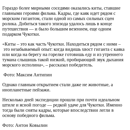
Гораздо более мирными соседями оказались киты, ставшие
главными героями фильма. Кадры, где каяк идет рядом с
морским гигантом, стали одной из самых сильных сцен
ролика. Добиться такого эпизода удалось лишь в конце
путешествия — и было большим везением, еще одним
подарком Чукотки.
«Киты – это как часть Чукотки. Находиться рядом с ними –
это незабываемый опыт: когда видишь хвост гиганта с каяка
или когда на берегу на горелке готовишь еду и из утреннего
тумана слышишь такой низкий, пробирающий звук дыхания
морского исполина», – рассказал победитель.
Фото: Максим Антипин
Однако главным открытием стали даже не животные, а
инопланетные пейзажи.
Несколько дней экспедиции прошли при почти идеальном
штиле и ясной погоде — редкой удаче для Чукотки. Именно
тогда были сняты кадры, которые впоследствии легли в
основу победного фильма.
Фото: Антон Ковылин